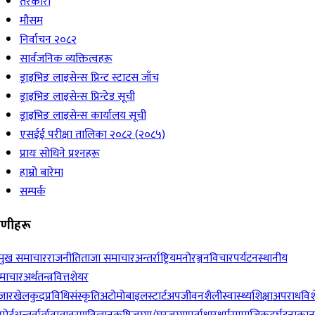
तरकारी
मौसम
निर्वाचन २०८२
सार्वजनिक व्यक्तित्वहरू
ड्राइभिङ लाइसेन्स प्रिन्ट स्टाटस जाँच
ड्राइभिङ लाइसेन्स प्रिन्टेड सूची
ड्राइभिङ लाइसेन्स कार्यालय सूची
एसईई परीक्षा तालिका २०८२ (२०८५)
प्रायः सोधिने प्रश्‍नहरू
हाम्रो बारेमा
सम्पर्क
रेणीहरू
रमुख समाचार
राजनीति
ताजा समाचार
अन्तर्राष्ट्रिय
मनोरञ्जन
विचार
पर्यटन
स्थानीय
माचार
अर्थतन्त्र
वित्त
शेयर
जार
खेलकुद
प्रविधि
संस्कृति
अटोमोबाइल
स्टार्टअप
जीवनशैली
स्वास्थ्य
शिक्षा
अपराध
विश