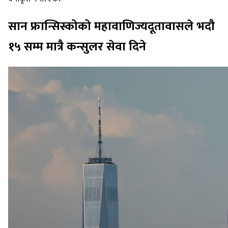
सान फ्रान्सिस्कोको महावाणिज्यदूतावासले भदौ
१५ सम्म मात्रै कन्सुलर सेवा दिने