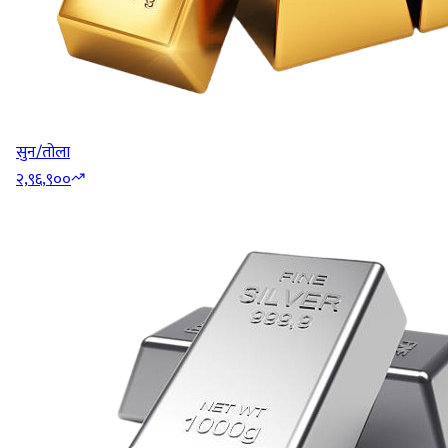
सुन/तोला
२,९६,९००