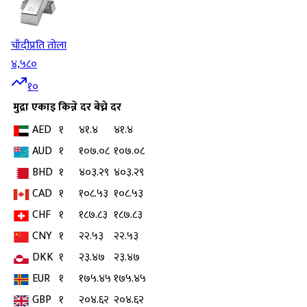
चाँदी
प्रति तोला
४,५८०
१०
मुद्रा
एकाइ
किन्ने दर
बेच्ने दर
AED
१
४१.४
४१.४
AUD
१
१०७.०८
१०७.०८
BHD
१
४०३.२९
४०३.२९
CAD
१
१०८.५३
१०८.५३
CHF
१
१८७.८३
१८७.८३
CNY
१
२२.५३
२२.५३
DKK
१
२३.४७
२३.४७
EUR
१
१७५.४५
१७५.४५
GBP
१
२०४.६२
२०४.६२