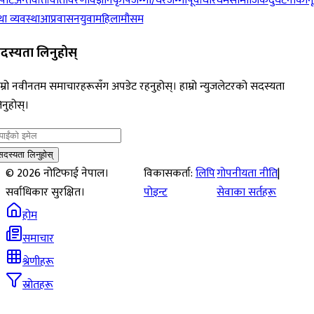
पोर्ट
अन्तर्वार्ता
वातावरण
विज्ञान
कृषि
जग्गा/घरजग्गा
पूर्वाधार
धर्म
सामाजिक
दुर्घटना
कान
ा व्यवस्था
आप्रवासन
युवा
महिला
मौसम
दस्यता लिनुहोस्
म्रो नवीनतम समाचारहरूसँग अपडेट रहनुहोस्। हाम्रो न्युजलेटरको सदस्यता
नुहोस्।
सदस्यता लिनुहोस्
©
2026
नोटिफाई नेपाल।
विकासकर्ता:
लिपि
गोपनीयता नीति
|
सर्वाधिकार सुरक्षित।
पोइन्ट
सेवाका सर्तहरू
होम
समाचार
श्रेणीहरू
स्रोतहरू