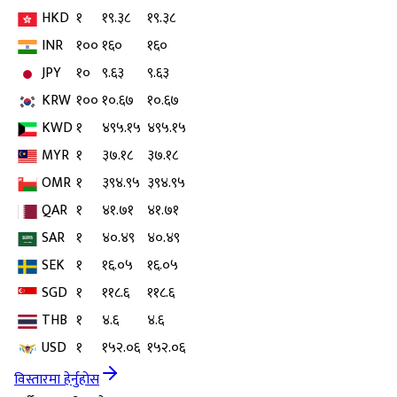
HKD
१
१९.३८
१९.३८
INR
१००
१६०
१६०
JPY
१०
९.६३
९.६३
KRW
१००
१०.६७
१०.६७
KWD
१
४९५.१५
४९५.१५
MYR
१
३७.१८
३७.१८
OMR
१
३९४.९५
३९४.९५
QAR
१
४१.७१
४१.७१
SAR
१
४०.४९
४०.४९
SEK
१
१६.०५
१६.०५
SGD
१
११८.६
११८.६
THB
१
४.६
४.६
USD
१
१५२.०६
१५२.०६
विस्तारमा हेर्नुहोस