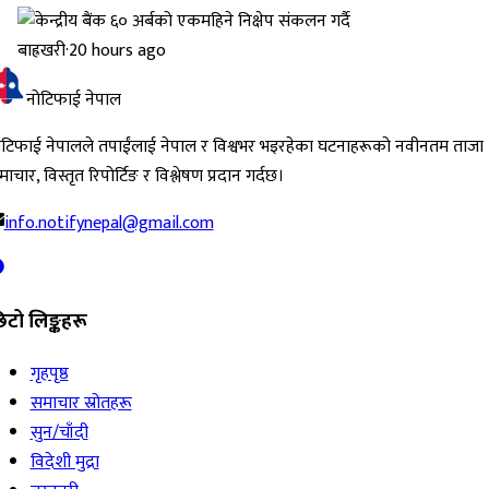
बाह्रखरी
·
20 hours ago
नोटिफाई नेपाल
ोटिफाई नेपालले तपाईंलाई नेपाल र विश्वभर भइरहेका घटनाहरूको नवीनतम ताजा
ाचार, विस्तृत रिपोर्टिङ र विश्लेषण प्रदान गर्दछ।
info.notifynepal@gmail.com
िटो लिङ्कहरू
गृहपृष्ठ
समाचार स्रोतहरू
सुन/चाँदी
विदेशी मुद्रा