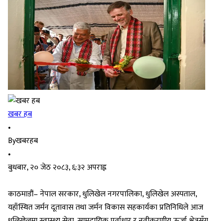
खबर हब
•
By
खबरहब
•
बुधबार, २० जेठ २०८३, ६:३२ अपराह्न
काठमाडौं– नेपाल सरकार, धुलिखेल नगरपालिका, धुलिखेल अस्पताल,
यहाँस्थित जर्मन दूतावास तथा जर्मन विकास सहकार्यका प्रतिनिधिले आज
धुलिखेलमा स्वास्थ्य सेवा, सामुदायिक पूर्वाधार र नवीकरणीय ऊर्जा क्षेत्रसँग