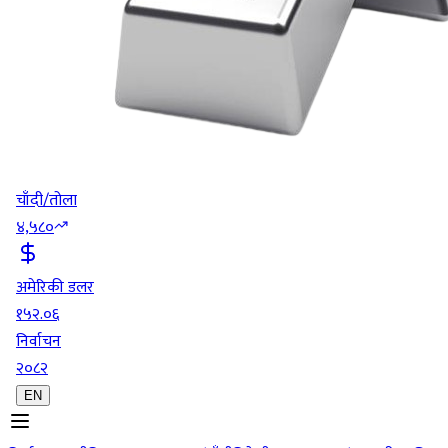
चाँदी/तोला
४,५८०
अमेरिकी डलर
१५२.०६
निर्वाचन
२०८२
EN