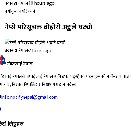
क्यानडा नेपाल
·
10 hours ago
वर्गीकृत नगरिएको
नेप्से परिसूचक दोहोरो अङ्कले घट्यो
क्यानडा नेपाल
·
7 hours ago
नोटिफाई नेपाल
ोटिफाई नेपालले तपाईंलाई नेपाल र विश्वभर भइरहेका घटनाहरूको नवीनतम ताजा
ाचार, विस्तृत रिपोर्टिङ र विश्लेषण प्रदान गर्दछ।
info.notifynepal@gmail.com
िटो लिङ्कहरू