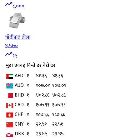
८,०००
चाँदी
प्रति तोला
४,५७०
९५
मुद्रा
एकाइ
किन्ने दर
बेच्ने दर
AED
१
४१.३६
४१.३६
AUD
१
१०७.०१
१०७.०१
BHD
१
४०२.८६
४०२.८६
CAD
१
१०७.९९
१०७.९९
CHF
१
१८७.६६
१८७.६६
CNY
१
२२.५१
२२.५१
DKK
१
२३.४५
२३.४५