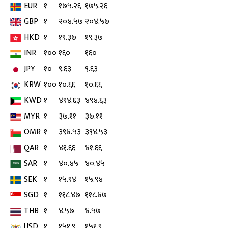
EUR
१
१७५.२६
१७५.२६
GBP
१
२०४.५७
२०४.५७
HKD
१
१९.३७
१९.३७
INR
१००
१६०
१६०
JPY
१०
९.६३
९.६३
KRW
१००
१०.६६
१०.६६
KWD
१
४९४.६३
४९४.६३
MYR
१
३७.११
३७.११
OMR
१
३९४.५३
३९४.५३
QAR
१
४१.६६
४१.६६
SAR
१
४०.४५
४०.४५
SEK
१
१५.९४
१५.९४
SGD
१
११८.४७
११८.४७
THB
१
४.५७
४.५७
USD
१
१५१.९
१५१.९