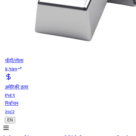
चाँदी/तोला
४,५७०
अमेरिकी डलर
१५१.९
निर्वाचन
२०८२
EN