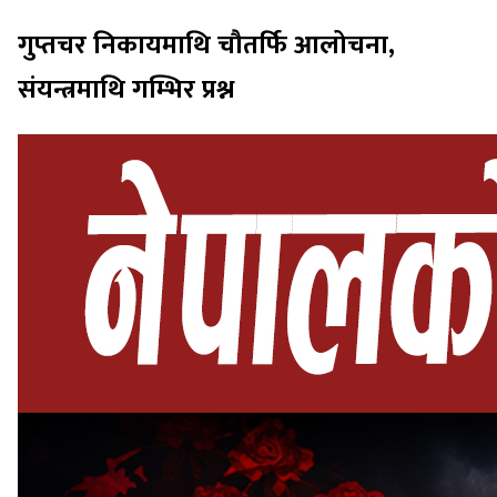
गुप्तचर निकायमाथि चौतर्फि आलोचना,
संयन्त्रमाथि गम्भिर प्रश्न