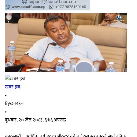
खबर हब
•
By
खबरहब
•
बुधबार, २० जेठ २०८३, ६:४६ अपराह्न
काठमाडौं– आर्थिक वर्ष २०८३औ०८४ को बजेटमा सरकारले सार्वजनिक