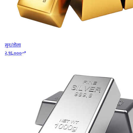
सुन/तोला
२,९६,०००