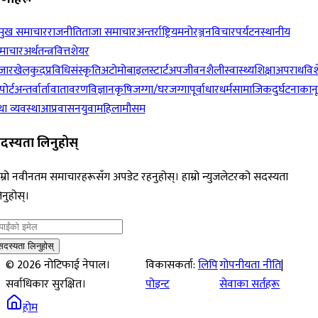
रमुख समाचार
राजनीति
ताजा समाचार
अन्तर्राष्ट्रिय
मनोरञ्जन
विचार
पर्यटन
स्थानीय
माचार
अर्थतन्त्र
वित्त
शेयर
जार
खेलकुद
प्रविधि
संस्कृति
अटोमोबाइल
स्टार्टअप
जीवनशैली
स्वास्थ्य
शिक्षा
अपराध
विश
पोर्ट
अन्तर्वार्ता
वातावरण
विज्ञान
कृषि
जग्गा/घरजग्गा
पूर्वाधार
धर्म
सामाजिक
दुर्घटना
कान
ा व्यवस्था
आप्रवासन
युवा
महिला
मौसम
दस्यता लिनुहोस्
म्रो नवीनतम समाचारहरूसँग अपडेट रहनुहोस्। हाम्रो न्युजलेटरको सदस्यता
नुहोस्।
सदस्यता लिनुहोस्
©
2026
नोटिफाई नेपाल।
विकासकर्ता:
लिपि
गोपनीयता नीति
|
सर्वाधिकार सुरक्षित।
पोइन्ट
सेवाका सर्तहरू
होम