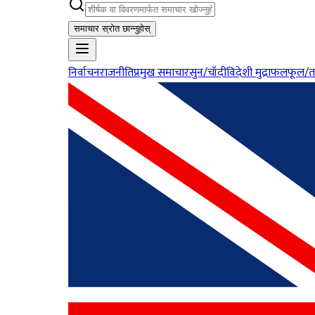
समाचार स्रोत छान्नुहोस्
निर्वाचन
राजनीति
प्रमुख समाचार
सुन/चाँदी
विदेशी मुद्रा
फलफूल/त