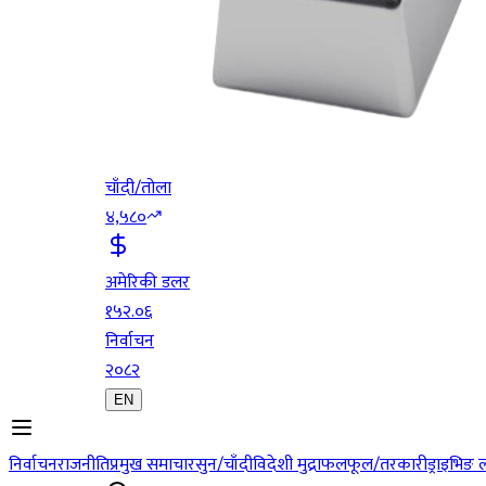
चाँदी/तोला
४,५८०
अमेरिकी डलर
१५२.०६
निर्वाचन
२०८२
EN
निर्वाचन
राजनीति
प्रमुख समाचार
सुन/चाँदी
विदेशी मुद्रा
फलफूल/तरकारी
ड्राइभिङ 