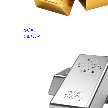
सुन/तोला
२,९६,९००