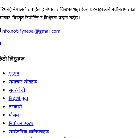
ोटिफाई नेपालले तपाईंलाई नेपाल र विश्वभर भइरहेका घटनाहरूको नवीनतम ताजा
ाचार, विस्तृत रिपोर्टिङ र विश्लेषण प्रदान गर्दछ।
info.notifynepal@gmail.com
िटो लिङ्कहरू
गृहपृष्ठ
समाचार स्रोतहरू
सुन/चाँदी
विदेशी मुद्रा
तरकारी
मौसम
निर्वाचन २०८२
सार्वजनिक व्यक्तित्वहरू