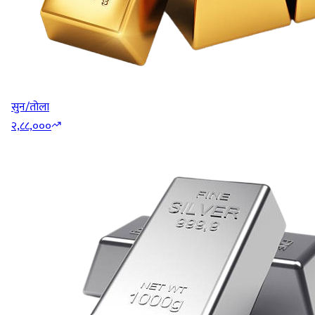
सुन/तोला
२,८८,०००