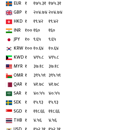
EUR
१
१७५.३१
१७५.३१
GBP
१
२०४.७४
२०४.७४
HKD
१
१९.४२
१९.४२
INR
१००
१६०
१६०
JPY
१०
९.६५
९.६५
KRW
१००
१०.६४
१०.६४
KWD
१
४९५.८
४९५.८
MYR
१
३७.१८
३७.१८
OMR
१
३९५.५९
३९५.५९
QAR
१
४१.७८
४१.७८
SAR
१
४०.५५
४०.५५
SEK
१
१५.९३
१५.९३
SGD
१
११८.६६
११८.६६
THB
१
४.५६
४.५६
USD
१
१५२.३१
१५२.३१