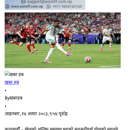
खबर हब
•
By
खबरहब
•
आइतबार, १४ असार २०८३, ९:५४ पूर्वाह्न
काठमाडौँ – खेलको अन्तिम समयमा भएको सनसनीपूर्ण गोलको मद्दतले