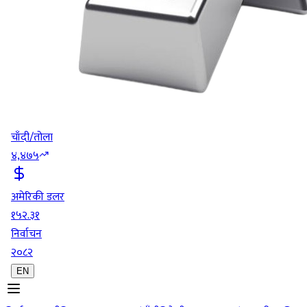
चाँदी/तोला
४,४७५
अमेरिकी डलर
१५२.३१
निर्वाचन
२०८२
EN