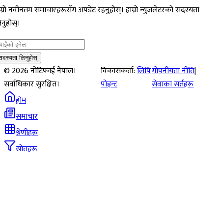
म्रो नवीनतम समाचारहरूसँग अपडेट रहनुहोस्। हाम्रो न्युजलेटरको सदस्यता
नुहोस्।
सदस्यता लिनुहोस्
©
2026
नोटिफाई नेपाल।
विकासकर्ता:
लिपि
गोपनीयता नीति
|
सर्वाधिकार सुरक्षित।
पोइन्ट
सेवाका सर्तहरू
होम
समाचार
श्रेणीहरू
स्रोतहरू