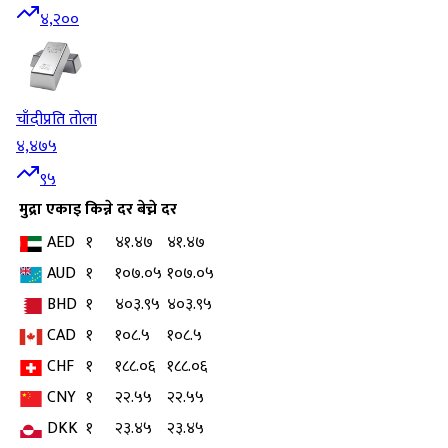
४,२००
चाँदी
प्रति तोला
४,४७५
९५
मुद्रा
एकाइ
किन्ने दर
बेच्ने दर
AED
१
४१.४७
४१.४७
AUD
१
१०७.०५
१०७.०५
BHD
१
४०३.९५
४०३.९५
CAD
१
१०८.५
१०८.५
CHF
१
१८८.०६
१८८.०६
CNY
१
२२.५५
२२.५५
DKK
१
२३.४५
२३.४५