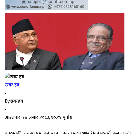
खबर हब
•
By
खबरहब
•
आइतबार, १४ असार २०८३, १०:१४ पूर्वाह्न
काठमाडौँ– नेकपा एमालेले आज जननेता मदन भण्डारीको ७५औँ जन्मजयन्ती