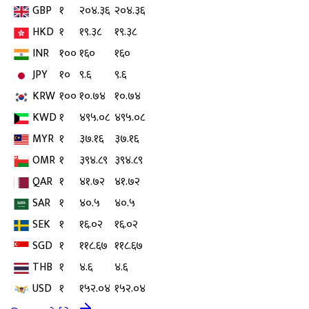
GBP
१
२०४.३६
२०४.३६
HKD
१
१९.३८
१९.३८
INR
१००
१६०
१६०
JPY
१०
९.६
९.६
KRW
१००
१०.७४
१०.७४
KWD
१
४९५.०८
४९५.०८
MYR
१
३७.१६
३७.१६
OMR
१
३९४.८९
३९४.८९
QAR
१
४१.७२
४१.७२
SAR
१
४०.५
४०.५
SEK
१
१६.०२
१६.०२
SGD
१
११८.६७
११८.६७
THB
१
४.६
४.६
USD
१
१५२.०४
१५२.०४