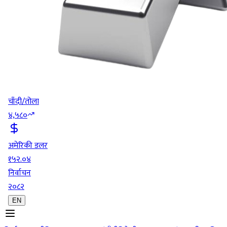
चाँदी/तोला
४,५८०
अमेरिकी डलर
१५२.०४
निर्वाचन
२०८२
EN