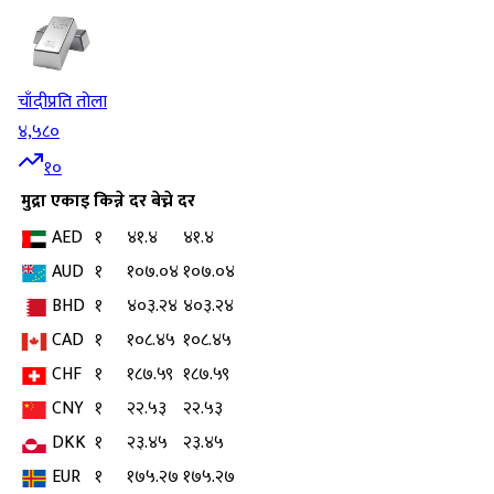
चाँदी
प्रति तोला
४,५८०
१०
मुद्रा
एकाइ
किन्ने दर
बेच्ने दर
AED
१
४१.४
४१.४
AUD
१
१०७.०४
१०७.०४
BHD
१
४०३.२४
४०३.२४
CAD
१
१०८.४५
१०८.४५
CHF
१
१८७.५९
१८७.५९
CNY
१
२२.५३
२२.५३
DKK
१
२३.४५
२३.४५
EUR
१
१७५.२७
१७५.२७