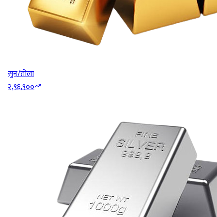
सुन/तोला
२,९६,९००