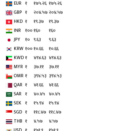
EUR
१
१७५.२६
१७५.२६
GBP
१
२०४.५७
२०४.५७
HKD
१
१९.३७
१९.३७
INR
१००
१६०
१६०
JPY
१०
९.६३
९.६३
KRW
१००
१०.६६
१०.६६
KWD
१
४९४.६३
४९४.६३
MYR
१
३७.११
३७.११
OMR
१
३९४.५३
३९४.५३
QAR
१
४१.६६
४१.६६
SAR
१
४०.४५
४०.४५
SEK
१
१५.९४
१५.९४
SGD
१
११८.४७
११८.४७
THB
१
४.५७
४.५७
USD
१
१५१.९
१५१.९