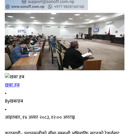
खबर हब
•
By
खबरहब
•
आइतबार, १४ असार २०८३, १२:०० अपराह्न
काठमाडौं– प्रधानमन्त्रीको सीमा सम्बन्धी अभिव्यक्ति सदनको रेकर्डबाट