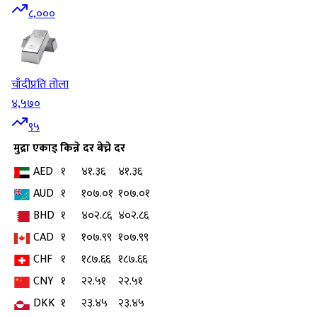
८,०००
चाँदी
प्रति तोला
४,५७०
९५
मुद्रा
एकाइ
किन्ने दर
बेच्ने दर
AED
१
४१.३६
४१.३६
AUD
१
१०७.०१
१०७.०१
BHD
१
४०२.८६
४०२.८६
CAD
१
१०७.९९
१०७.९९
CHF
१
१८७.६६
१८७.६६
CNY
१
२२.५१
२२.५१
DKK
१
२३.४५
२३.४५