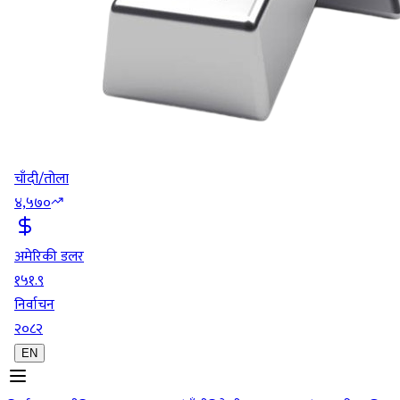
चाँदी/तोला
४,५७०
अमेरिकी डलर
१५१.९
निर्वाचन
२०८२
EN