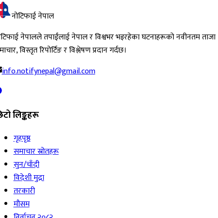
नोटिफाई नेपाल
ोटिफाई नेपालले तपाईंलाई नेपाल र विश्वभर भइरहेका घटनाहरूको नवीनतम ताजा
ाचार, विस्तृत रिपोर्टिङ र विश्लेषण प्रदान गर्दछ।
info.notifynepal@gmail.com
िटो लिङ्कहरू
गृहपृष्ठ
समाचार स्रोतहरू
सुन/चाँदी
विदेशी मुद्रा
तरकारी
मौसम
निर्वाचन २०८२