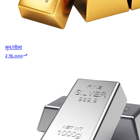
सुन/तोला
२,९६,०००