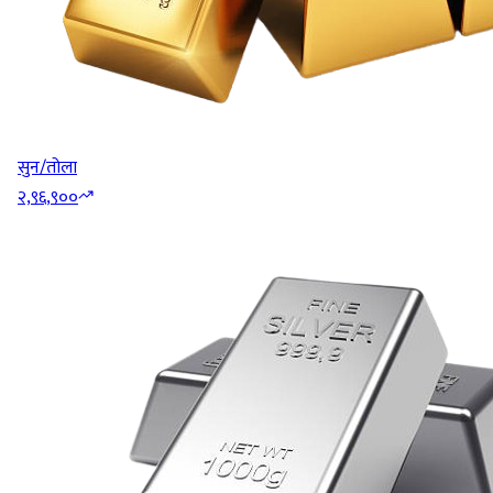
सुन/तोला
२,९६,९००