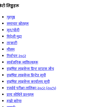
िटो लिङ्कहरू
गृहपृष्ठ
समाचार स्रोतहरू
सुन/चाँदी
विदेशी मुद्रा
तरकारी
मौसम
निर्वाचन २०८२
सार्वजनिक व्यक्तित्वहरू
ड्राइभिङ लाइसेन्स प्रिन्ट स्टाटस जाँच
ड्राइभिङ लाइसेन्स प्रिन्टेड सूची
ड्राइभिङ लाइसेन्स कार्यालय सूची
एसईई परीक्षा तालिका २०८२ (२०८५)
प्रायः सोधिने प्रश्‍नहरू
हाम्रो बारेमा