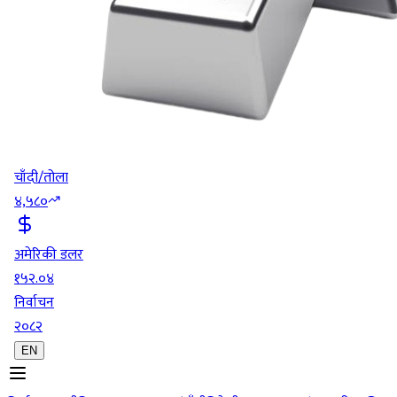
चाँदी/तोला
४,५८०
अमेरिकी डलर
१५२.०४
निर्वाचन
२०८२
EN