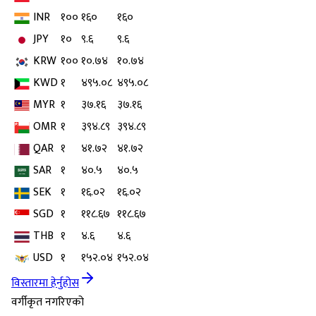
INR
१००
१६०
१६०
JPY
१०
९.६
९.६
KRW
१००
१०.७४
१०.७४
KWD
१
४९५.०८
४९५.०८
MYR
१
३७.१६
३७.१६
OMR
१
३९४.८९
३९४.८९
QAR
१
४१.७२
४१.७२
SAR
१
४०.५
४०.५
SEK
१
१६.०२
१६.०२
SGD
१
११८.६७
११८.६७
THB
१
४.६
४.६
USD
१
१५२.०४
१५२.०४
विस्तारमा हेर्नुहोस
वर्गीकृत नगरिएको