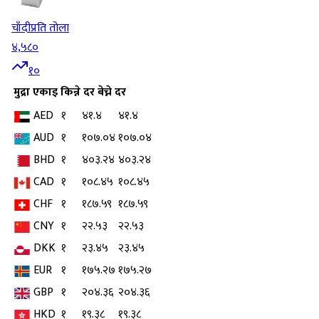
चाँदी
प्रति तोला
४,५८०
१०
मुद्रा
एकाइ
किन्ने दर
बेच्ने दर
AED
१
४१.४
४१.४
AUD
१
१०७.०४
१०७.०४
BHD
१
४०३.२४
४०३.२४
CAD
१
१०८.४५
१०८.४५
CHF
१
१८७.५९
१८७.५९
CNY
१
२२.५३
२२.५३
DKK
१
२३.४५
२३.४५
EUR
१
१७५.२७
१७५.२७
GBP
१
२०४.३६
२०४.३६
HKD
१
१९.३८
१९.३८