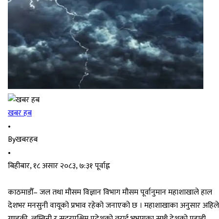
खबर हब
•
By
खबरहब
•
बिहीबार, १८ असार २०८३, ७:३१ पूर्वाह्न
काठमाडौँ– जल तथा मौसम विज्ञान विभाग मौसम पूर्वानुमान महाशाखाले हाल
देशभर मनसुनी वायूको प्रभाव रहेको जनाएको छ । महाशाखाका अनुसार अहिले
गण्डकी, लुम्बिनी र सुदूरपश्चिम प्रदेशको तराई भूभागका साथै देशको पहाडी