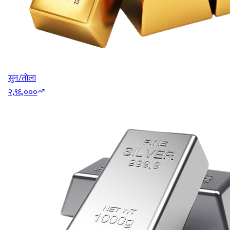
सुन/तोला
२,९६,०००