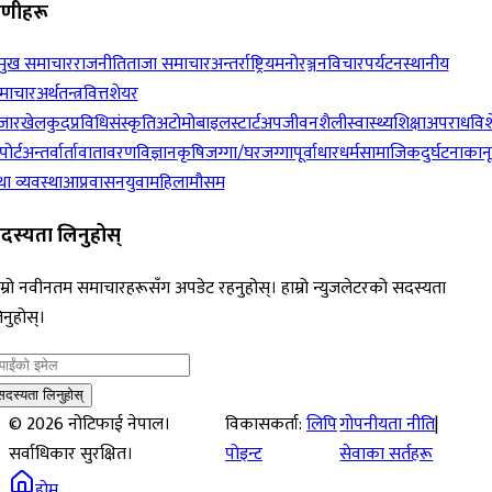
रेणीहरू
रमुख समाचार
राजनीति
ताजा समाचार
अन्तर्राष्ट्रिय
मनोरञ्जन
विचार
पर्यटन
स्थानीय
माचार
अर्थतन्त्र
वित्त
शेयर
जार
खेलकुद
प्रविधि
संस्कृति
अटोमोबाइल
स्टार्टअप
जीवनशैली
स्वास्थ्य
शिक्षा
अपराध
विश
पोर्ट
अन्तर्वार्ता
वातावरण
विज्ञान
कृषि
जग्गा/घरजग्गा
पूर्वाधार
धर्म
सामाजिक
दुर्घटना
कान
ा व्यवस्था
आप्रवासन
युवा
महिला
मौसम
दस्यता लिनुहोस्
म्रो नवीनतम समाचारहरूसँग अपडेट रहनुहोस्। हाम्रो न्युजलेटरको सदस्यता
नुहोस्।
सदस्यता लिनुहोस्
©
2026
नोटिफाई नेपाल।
विकासकर्ता:
लिपि
गोपनीयता नीति
|
सर्वाधिकार सुरक्षित।
पोइन्ट
सेवाका सर्तहरू
होम