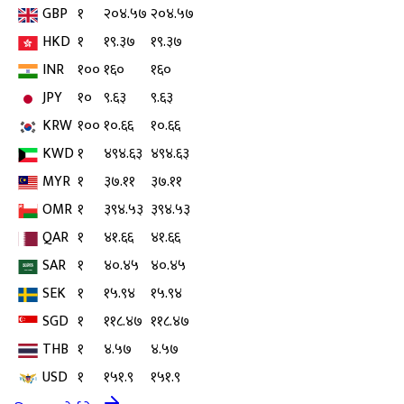
GBP
१
२०४.५७
२०४.५७
HKD
१
१९.३७
१९.३७
INR
१००
१६०
१६०
JPY
१०
९.६३
९.६३
KRW
१००
१०.६६
१०.६६
KWD
१
४९४.६३
४९४.६३
MYR
१
३७.११
३७.११
OMR
१
३९४.५३
३९४.५३
QAR
१
४१.६६
४१.६६
SAR
१
४०.४५
४०.४५
SEK
१
१५.९४
१५.९४
SGD
१
११८.४७
११८.४७
THB
१
४.५७
४.५७
USD
१
१५१.९
१५१.९