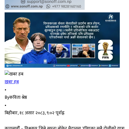
खबर हब
•
By
कविता श्रेष्ठ
•
बिहीबार, १८ असार २०८३, ९:०२ पूर्वाह्न
काठमाडौँ – विश्वकप जित्ने सपना बोकेर मैदानमा उत्रिएका सबै टोलीको यात्रा