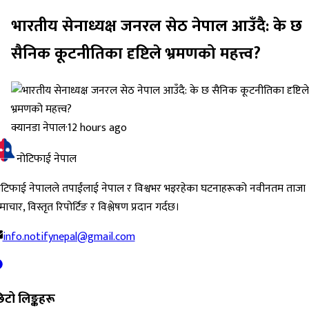
भारतीय सेनाध्यक्ष जनरल सेठ नेपाल आउँदै: के छ
सैनिक कूटनीतिका दृष्टिले भ्रमणको महत्त्व?
क्यानडा नेपाल
·
12 hours ago
नोटिफाई नेपाल
ोटिफाई नेपालले तपाईंलाई नेपाल र विश्वभर भइरहेका घटनाहरूको नवीनतम ताजा
ाचार, विस्तृत रिपोर्टिङ र विश्लेषण प्रदान गर्दछ।
info.notifynepal@gmail.com
िटो लिङ्कहरू