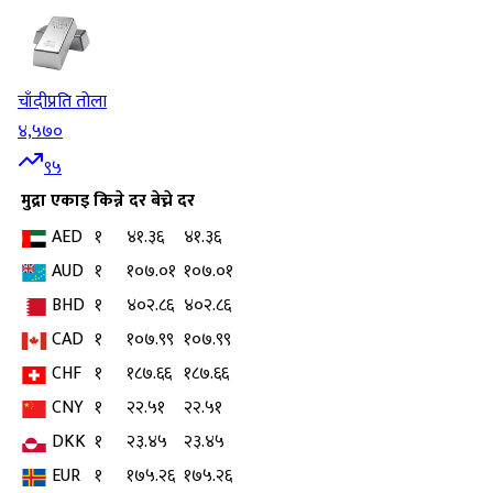
चाँदी
प्रति तोला
४,५७०
९५
मुद्रा
एकाइ
किन्ने दर
बेच्ने दर
AED
१
४१.३६
४१.३६
AUD
१
१०७.०१
१०७.०१
BHD
१
४०२.८६
४०२.८६
CAD
१
१०७.९९
१०७.९९
CHF
१
१८७.६६
१८७.६६
CNY
१
२२.५१
२२.५१
DKK
१
२३.४५
२३.४५
EUR
१
१७५.२६
१७५.२६