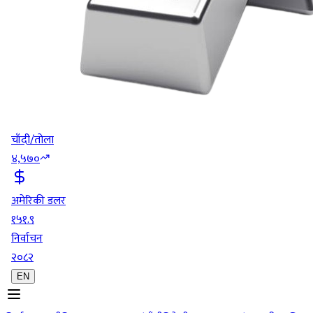
चाँदी/तोला
४,५७०
अमेरिकी डलर
१५१.९
निर्वाचन
२०८२
EN