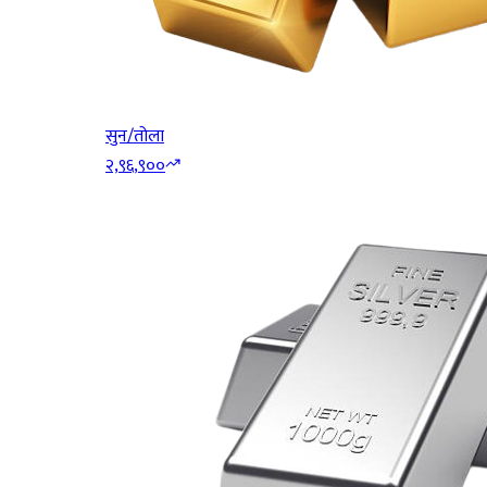
सुन/तोला
२,९६,९००