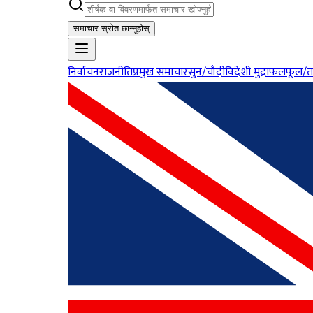
समाचार स्रोत छान्नुहोस्
निर्वाचन
राजनीति
प्रमुख समाचार
सुन/चाँदी
विदेशी मुद्रा
फलफूल/त