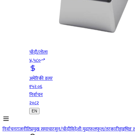
चाँदी/तोला
४,५८०
अमेरिकी डलर
१५२.०६
निर्वाचन
२०८२
EN
निर्वाचन
राजनीति
प्रमुख समाचार
सुन/चाँदी
विदेशी मुद्रा
फलफूल/तरकारी
ड्राइभिङ 