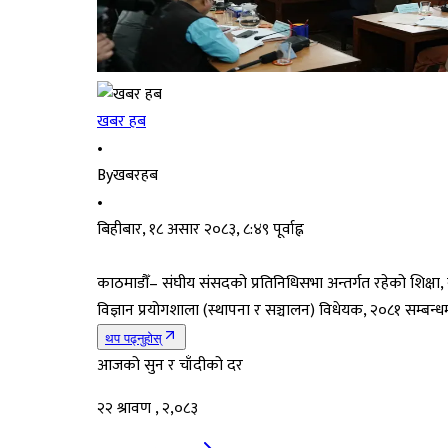
खबर हब
•
By
खबरहब
•
बिहीबार, १८ असार २०८३, ८:४९ पूर्वाह्न
काठमाडौँ– संघीय संसदको प्रतिनिधिसभा अन्तर्गत रहेको शिक्षा,
विज्ञान प्रयोगशाला (स्थापना र सञ्चालन) विधेयक, २०८१ सम्बन्धम
थप पढ्नुहोस्
आजको सुन र चाँदीको दर
२२ श्रावण , २,०८३