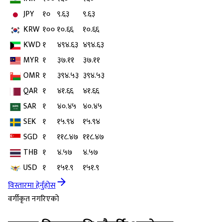
JPY
१०
९.६३
९.६३
KRW
१००
१०.६६
१०.६६
KWD
१
४९४.६३
४९४.६३
MYR
१
३७.११
३७.११
OMR
१
३९४.५३
३९४.५३
QAR
१
४१.६६
४१.६६
SAR
१
४०.४५
४०.४५
SEK
१
१५.९४
१५.९४
SGD
१
११८.४७
११८.४७
THB
१
४.५७
४.५७
USD
१
१५१.९
१५१.९
विस्तारमा हेर्नुहोस
वर्गीकृत नगरिएको