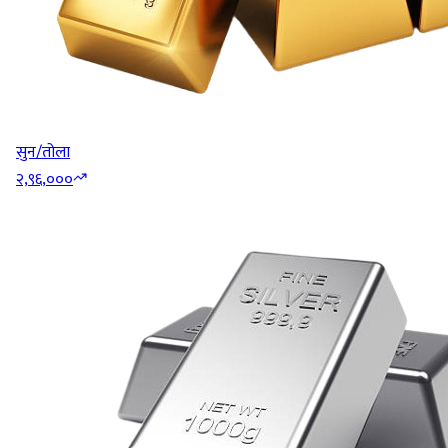
सुन/तोला
२,९६,०००