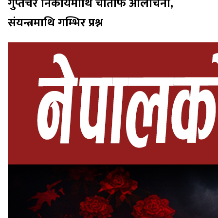
गुप्तचर निकायमाथि चौतर्फि आलोचना,
संयन्त्रमाथि गम्भिर प्रश्न