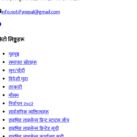
info.notifynepal@gmail.com
िटो लिङ्कहरू
गृहपृष्ठ
समाचार स्रोतहरू
सुन/चाँदी
विदेशी मुद्रा
तरकारी
मौसम
निर्वाचन २०८२
सार्वजनिक व्यक्तित्वहरू
ड्राइभिङ लाइसेन्स प्रिन्ट स्टाटस जाँच
ड्राइभिङ लाइसेन्स प्रिन्टेड सूची
ड्राइभिङ लाइसेन्स कार्यालय सूची