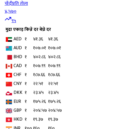
चाँदी
प्रति तोला
४,५७०
९५
मुद्रा
एकाइ
किन्ने दर
बेच्ने दर
AED
१
४१.३६
४१.३६
AUD
१
१०७.०१
१०७.०१
BHD
१
४०२.८६
४०२.८६
CAD
१
१०७.९९
१०७.९९
CHF
१
१८७.६६
१८७.६६
CNY
१
२२.५१
२२.५१
DKK
१
२३.४५
२३.४५
EUR
१
१७५.२६
१७५.२६
GBP
१
२०४.५७
२०४.५७
HKD
१
१९.३७
१९.३७
INR
१००
१६०
१६०