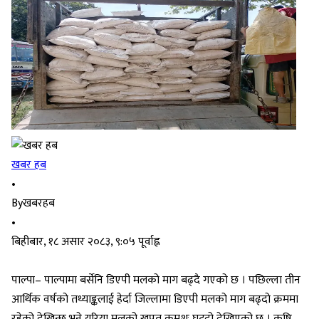
खबर हब
•
By
खबरहब
•
बिहीबार, १८ असार २०८३, ९:०५ पूर्वाह्न
पाल्पा– पाल्पामा बर्सेनि डिएपी मलको माग बढ्दै गएको छ । पछिल्ला तीन
आर्थिक वर्षको तथ्याङ्कलाई हेर्दा जिल्लामा डिएपी मलको माग बढ्दो क्रममा
रहेको देखिन्छ भने युरिया मलको खपत क्रमशः घट्दो देखिएको छ । कृषि