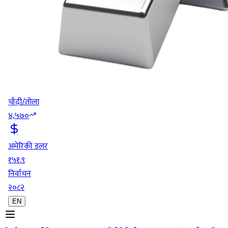
चाँदी/तोला
४,५७०
अमेरिकी डलर
१५१.९
निर्वाचन
२०८२
EN