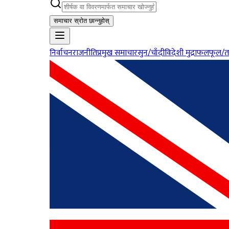
समाचार स्रोत छान्नुहोस्
निर्वाचन
राजनीति
प्रमुख समाचार
सुन/चाँदी
विदेशी मुद्रा
फलफूल/त