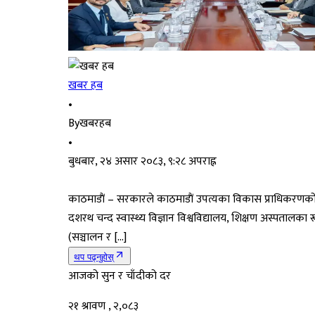
खबर हब
•
By
खबरहब
•
बुधबार, २४ असार २०८३, ९:२८ अपराह्न
काठमाडाैं – सरकारले काठमाडाैं उपत्यका विकास प्राधिकरणको
दशरथ चन्द स्वास्थ्य विज्ञान विश्वविद्यालय, शिक्षण अस्पतालका
(सञ्चालन र […]
थप पढ्नुहोस्
आजको सुन र चाँदीको दर
२१ श्रावण , २,०८३