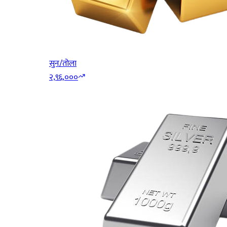
सुन/तोला
२,९६,०००