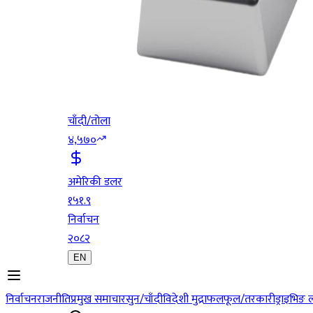
चाँदी/तोला
४,५७०
अमेरिकी डलर
१५१.९
निर्वाचन
२०८२
EN
निर्वाचन
राजनीति
प्रमुख समाचार
सुन/चाँदी
विदेशी मुद्रा
फलफूल/तरकारी
ड्राइभिङ 