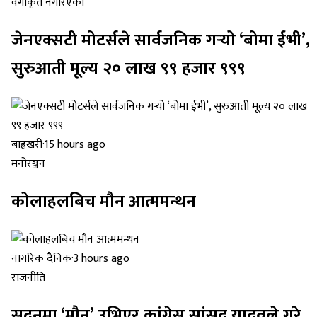
वर्गीकृत नगरिएको
जेनएक्सटी मोटर्सले सार्वजनिक गर्‍यो ‘बोमा ईभी’,
सुरुआती मूल्य २० लाख ९९ हजार ९९९
बाह्रखरी
·
15 hours ago
मनोरञ्जन
कोलाहलबिच मौन आत्ममन्थन
नागरिक दैनिक
·
3 hours ago
राजनीति
सदनमा ‘मौन’ उभिएर कांग्रेस सांसद यादवले गरे