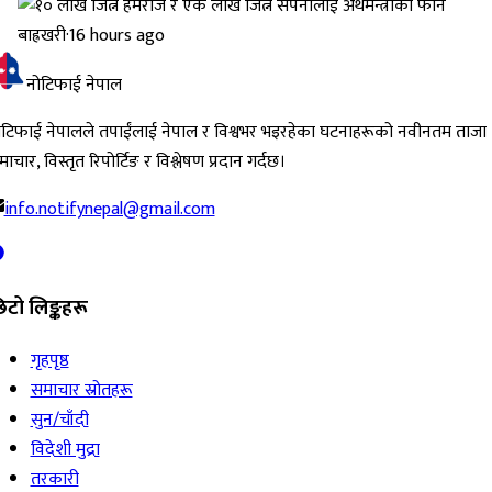
बाह्रखरी
·
16 hours ago
नोटिफाई नेपाल
ोटिफाई नेपालले तपाईंलाई नेपाल र विश्वभर भइरहेका घटनाहरूको नवीनतम ताजा
ाचार, विस्तृत रिपोर्टिङ र विश्लेषण प्रदान गर्दछ।
info.notifynepal@gmail.com
िटो लिङ्कहरू
गृहपृष्ठ
समाचार स्रोतहरू
सुन/चाँदी
विदेशी मुद्रा
तरकारी