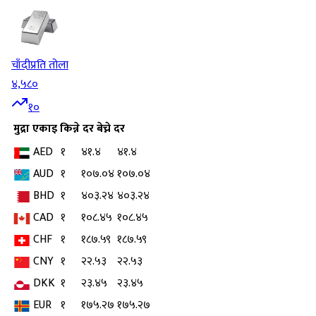
चाँदी
प्रति तोला
४,५८०
१०
मुद्रा
एकाइ
किन्ने दर
बेच्ने दर
AED
१
४१.४
४१.४
AUD
१
१०७.०४
१०७.०४
BHD
१
४०३.२४
४०३.२४
CAD
१
१०८.४५
१०८.४५
CHF
१
१८७.५९
१८७.५९
CNY
१
२२.५३
२२.५३
DKK
१
२३.४५
२३.४५
EUR
१
१७५.२७
१७५.२७