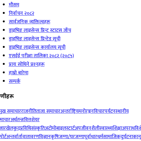
मौसम
निर्वाचन २०८२
सार्वजनिक व्यक्तित्वहरू
ड्राइभिङ लाइसेन्स प्रिन्ट स्टाटस जाँच
ड्राइभिङ लाइसेन्स प्रिन्टेड सूची
ड्राइभिङ लाइसेन्स कार्यालय सूची
एसईई परीक्षा तालिका २०८२ (२०८५)
प्रायः सोधिने प्रश्‍नहरू
हाम्रो बारेमा
सम्पर्क
रेणीहरू
रमुख समाचार
राजनीति
ताजा समाचार
अन्तर्राष्ट्रिय
मनोरञ्जन
विचार
पर्यटन
स्थानीय
माचार
अर्थतन्त्र
वित्त
शेयर
जार
खेलकुद
प्रविधि
संस्कृति
अटोमोबाइल
स्टार्टअप
जीवनशैली
स्वास्थ्य
शिक्षा
अपराध
विश
पोर्ट
अन्तर्वार्ता
वातावरण
विज्ञान
कृषि
जग्गा/घरजग्गा
पूर्वाधार
धर्म
सामाजिक
दुर्घटना
कान