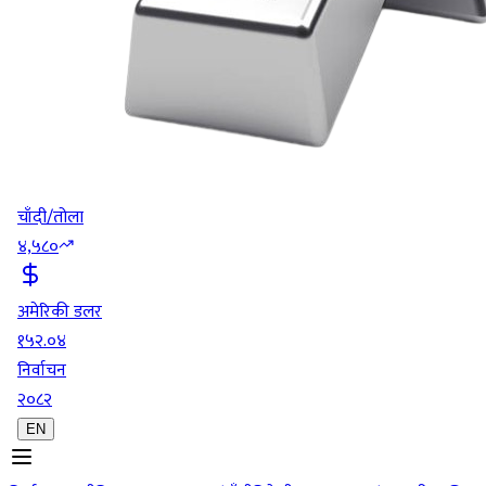
चाँदी/तोला
४,५८०
अमेरिकी डलर
१५२.०४
निर्वाचन
२०८२
EN