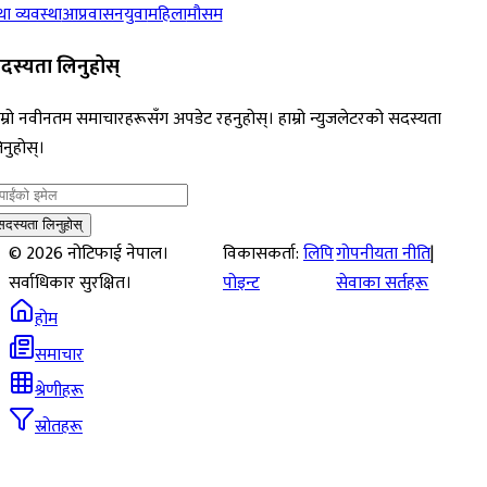
ा व्यवस्था
आप्रवासन
युवा
महिला
मौसम
दस्यता लिनुहोस्
म्रो नवीनतम समाचारहरूसँग अपडेट रहनुहोस्। हाम्रो न्युजलेटरको सदस्यता
नुहोस्।
सदस्यता लिनुहोस्
©
2026
नोटिफाई नेपाल।
विकासकर्ता:
लिपि
गोपनीयता नीति
|
सर्वाधिकार सुरक्षित।
पोइन्ट
सेवाका सर्तहरू
होम
समाचार
श्रेणीहरू
स्रोतहरू