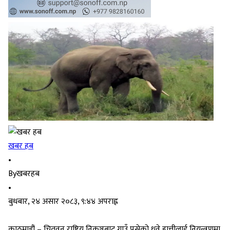
खबर हब
•
By
खबरहब
•
बुधबार, २४ असार २०८३, ९:४४ अपराह्न
काठमाडौं – चितवन राष्ट्रिय निकुञ्जबाट गाउँ पसेको ध्रुवे हात्तीलाई नियन्त्रणमा