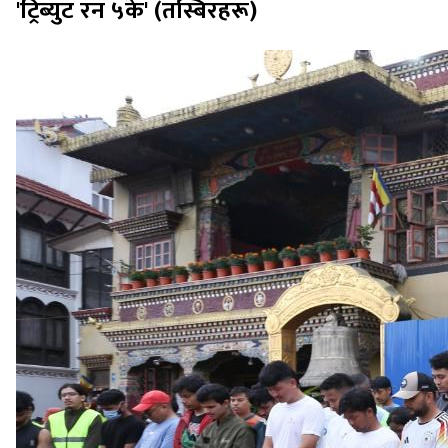
'ट्रिब्युट रन ५के' (तस्बिरहरू)