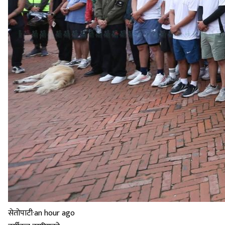
सेतोपाटी
·
an hour ago