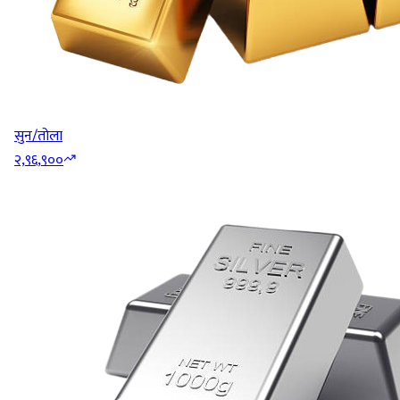
सुन/तोला
२,९६,९००