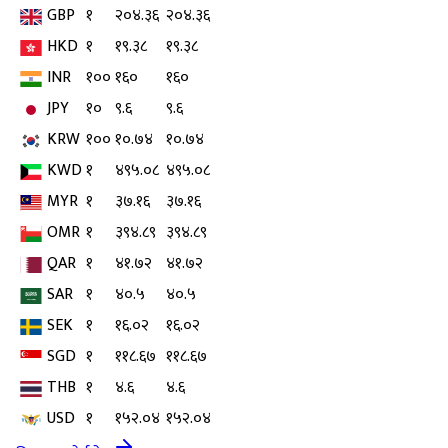
GBP
१
२०४.३६
२०४.३६
HKD
१
१९.३८
१९.३८
INR
१००
१६०
१६०
JPY
१०
९.६
९.६
KRW
१००
१०.७४
१०.७४
KWD
१
४९५.०८
४९५.०८
MYR
१
३७.१६
३७.१६
OMR
१
३९४.८९
३९४.८९
QAR
१
४१.७२
४१.७२
SAR
१
४०.५
४०.५
SEK
१
१६.०२
१६.०२
SGD
१
११८.६७
११८.६७
THB
१
४.६
४.६
USD
१
१५२.०४
१५२.०४