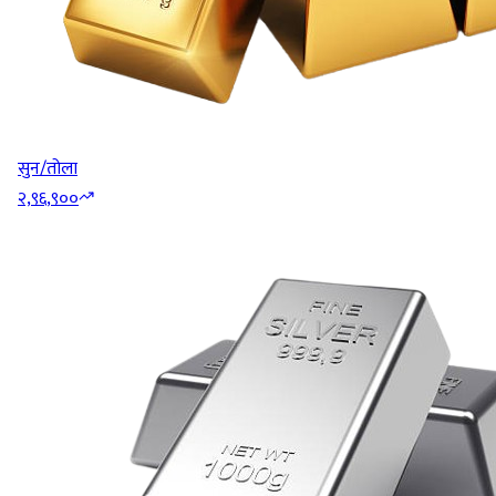
सुन/तोला
२,९६,९००