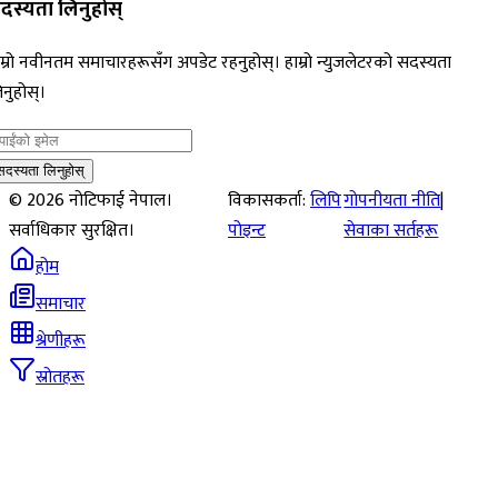
दस्यता लिनुहोस्
म्रो नवीनतम समाचारहरूसँग अपडेट रहनुहोस्। हाम्रो न्युजलेटरको सदस्यता
नुहोस्।
सदस्यता लिनुहोस्
©
2026
नोटिफाई नेपाल।
विकासकर्ता:
लिपि
गोपनीयता नीति
|
सर्वाधिकार सुरक्षित।
पोइन्ट
सेवाका सर्तहरू
होम
समाचार
श्रेणीहरू
स्रोतहरू