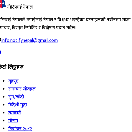
नोटिफाई नेपाल
ोटिफाई नेपालले तपाईंलाई नेपाल र विश्वभर भइरहेका घटनाहरूको नवीनतम ताजा
ाचार, विस्तृत रिपोर्टिङ र विश्लेषण प्रदान गर्दछ।
info.notifynepal@gmail.com
िटो लिङ्कहरू
गृहपृष्ठ
समाचार स्रोतहरू
सुन/चाँदी
विदेशी मुद्रा
तरकारी
मौसम
निर्वाचन २०८२