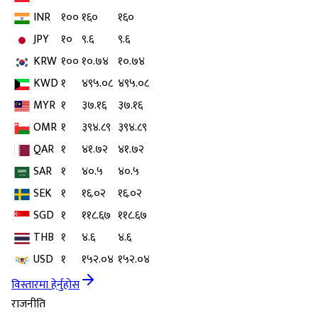
INR
१००
१६०
१६०
JPY
१०
९.६
९.६
KRW
१००
१०.७४
१०.७४
KWD
१
४९५.०८
४९५.०८
MYR
१
३७.१६
३७.१६
OMR
१
३९४.८९
३९४.८९
QAR
१
४१.७२
४१.७२
SAR
१
४०.५
४०.५
SEK
१
१६.०२
१६.०२
SGD
१
११८.६७
११८.६७
THB
१
४.६
४.६
USD
१
१५२.०४
१५२.०४
विस्तारमा हेर्नुहोस
राजनीति