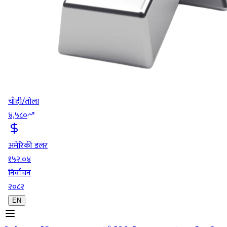
चाँदी/तोला
४,५८०
अमेरिकी डलर
१५२.०४
निर्वाचन
२०८२
EN