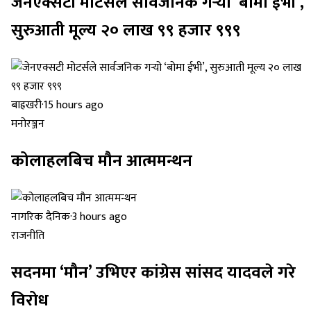
जेनएक्सटी मोटर्सले सार्वजनिक गर्‍यो ‘बोमा ईभी’,
सुरुआती मूल्य २० लाख ९९ हजार ९९९
बाह्रखरी
·
15 hours ago
मनोरञ्जन
कोलाहलबिच मौन आत्ममन्थन
नागरिक दैनिक
·
3 hours ago
राजनीति
सदनमा ‘मौन’ उभिएर कांग्रेस सांसद यादवले गरे
विरोध