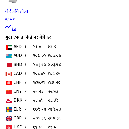
चाँदी
प्रति तोला
४,५८०
१०
मुद्रा
एकाइ
किन्ने दर
बेच्ने दर
AED
१
४१.४
४१.४
AUD
१
१०७.०४
१०७.०४
BHD
१
४०३.२४
४०३.२४
CAD
१
१०८.४५
१०८.४५
CHF
१
१८७.५९
१८७.५९
CNY
१
२२.५३
२२.५३
DKK
१
२३.४५
२३.४५
EUR
१
१७५.२७
१७५.२७
GBP
१
२०४.३६
२०४.३६
HKD
१
१९.३८
१९.३८