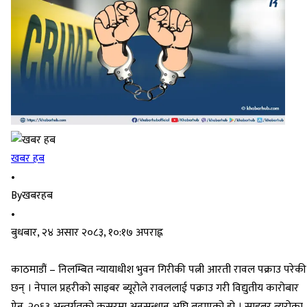
खबर हब
•
By
खबरहब
•
बुधबार, २४ असार २०८३, १०:१७ अपराह्न
काठमाडौं – निलम्बित न्यायाधीश भुवन गिरीकी पत्नी आरती रावल पक्राउ परेकी
छन् । नेपाल प्रहरीको साइबर ब्यूरोले रावललाई पक्राउ गरी विद्युतीय कारोबार
ऐन, २०६३ अन्तर्गतको कसुरमा अनुसन्धान अघि बढाएको हो । साइबर ब्यूरोका