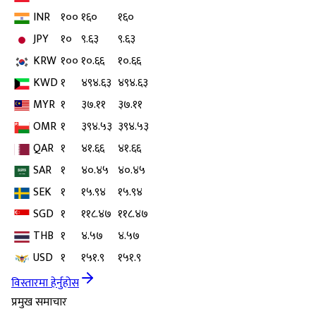
INR
१००
१६०
१६०
JPY
१०
९.६३
९.६३
KRW
१००
१०.६६
१०.६६
KWD
१
४९४.६३
४९४.६३
MYR
१
३७.११
३७.११
OMR
१
३९४.५३
३९४.५३
QAR
१
४१.६६
४१.६६
SAR
१
४०.४५
४०.४५
SEK
१
१५.९४
१५.९४
SGD
१
११८.४७
११८.४७
THB
१
४.५७
४.५७
USD
१
१५१.९
१५१.९
विस्तारमा हेर्नुहोस
प्रमुख समाचार