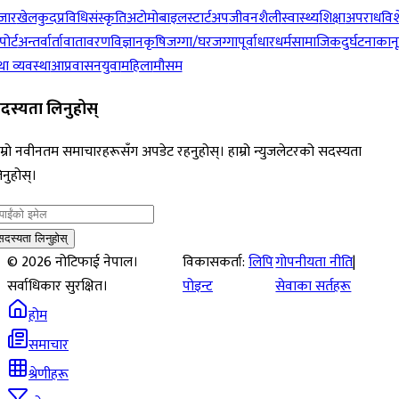
जार
खेलकुद
प्रविधि
संस्कृति
अटोमोबाइल
स्टार्टअप
जीवनशैली
स्वास्थ्य
शिक्षा
अपराध
विश
पोर्ट
अन्तर्वार्ता
वातावरण
विज्ञान
कृषि
जग्गा/घरजग्गा
पूर्वाधार
धर्म
सामाजिक
दुर्घटना
कान
ा व्यवस्था
आप्रवासन
युवा
महिला
मौसम
दस्यता लिनुहोस्
म्रो नवीनतम समाचारहरूसँग अपडेट रहनुहोस्। हाम्रो न्युजलेटरको सदस्यता
नुहोस्।
सदस्यता लिनुहोस्
©
2026
नोटिफाई नेपाल।
विकासकर्ता:
लिपि
गोपनीयता नीति
|
सर्वाधिकार सुरक्षित।
पोइन्ट
सेवाका सर्तहरू
होम
समाचार
श्रेणीहरू