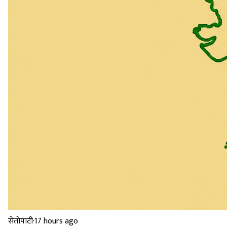
सेतोपाटी
·
17 hours ago