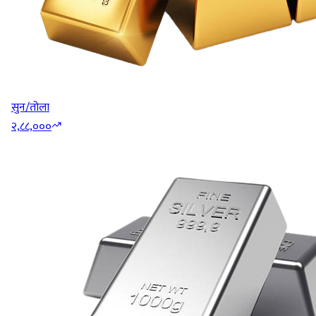
सुन/तोला
२,८८,०००