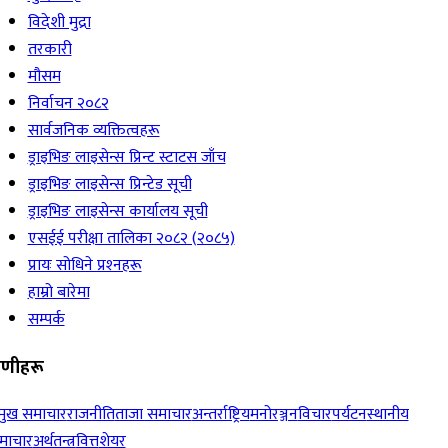
विदेशी मुद्रा
तरकारी
मौसम
निर्वाचन २०८२
सार्वजनिक व्यक्तित्वहरू
ड्राइभिङ लाइसेन्स प्रिन्ट स्टाटस जाँच
ड्राइभिङ लाइसेन्स प्रिन्टेड सूची
ड्राइभिङ लाइसेन्स कार्यालय सूची
एसईई परीक्षा तालिका २०८२ (२०८५)
प्रायः सोधिने प्रश्‍नहरू
हाम्रो बारेमा
सम्पर्क
रेणीहरू
रमुख समाचार
राजनीति
ताजा समाचार
अन्तर्राष्ट्रिय
मनोरञ्जन
विचार
पर्यटन
स्थानीय
माचार
अर्थतन्त्र
वित्त
शेयर