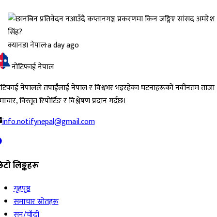
क्यानडा नेपाल
·
a day ago
नोटिफाई नेपाल
ोटिफाई नेपालले तपाईंलाई नेपाल र विश्वभर भइरहेका घटनाहरूको नवीनतम ताजा
ाचार, विस्तृत रिपोर्टिङ र विश्लेषण प्रदान गर्दछ।
info.notifynepal@gmail.com
िटो लिङ्कहरू
गृहपृष्ठ
समाचार स्रोतहरू
सुन/चाँदी