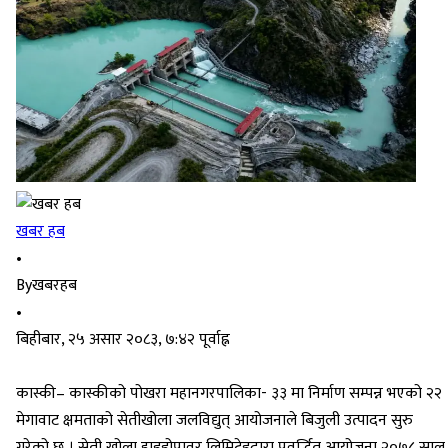
खबर हब
•
By
खबरहब
•
बिहीबार, २५ असार २०८३, ७:४२ पूर्वाह्न
कास्की– कास्कीको पोखरा महानगरपालिका- ३३ मा निर्माण सम्पन्न भएको २२
मेगावाट क्षमताको सेतीखोला जलविद्युत् आयोजनाले बिजुली उत्पादन सुरु
गरेको छ । सेती खोला हाइड्रोपावर लिमिटेडद्वारा प्रवर्द्धित आयोजना २०७८ साल