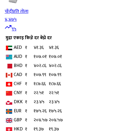
चाँदी
प्रति तोला
४,४७५
९५
मुद्रा
एकाइ
किन्ने दर
बेच्ने दर
AED
१
४१.३६
४१.३६
AUD
१
१०७.०१
१०७.०१
BHD
१
४०२.८६
४०२.८६
CAD
१
१०७.९९
१०७.९९
CHF
१
१८७.६६
१८७.६६
CNY
१
२२.५१
२२.५१
DKK
१
२३.४५
२३.४५
EUR
१
१७५.२६
१७५.२६
GBP
१
२०४.५७
२०४.५७
HKD
१
१९.३७
१९.३७