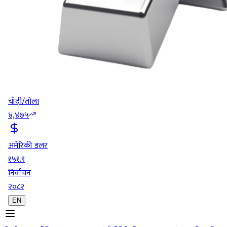
चाँदी/तोला
४,४७५
अमेरिकी डलर
१५१.९
निर्वाचन
२०८२
EN