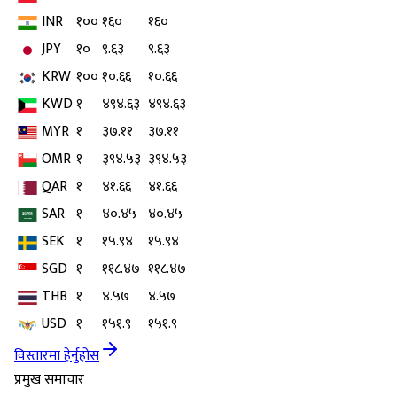
INR
१००
१६०
१६०
JPY
१०
९.६३
९.६३
KRW
१००
१०.६६
१०.६६
KWD
१
४९४.६३
४९४.६३
MYR
१
३७.११
३७.११
OMR
१
३९४.५३
३९४.५३
QAR
१
४१.६६
४१.६६
SAR
१
४०.४५
४०.४५
SEK
१
१५.९४
१५.९४
SGD
१
११८.४७
११८.४७
THB
१
४.५७
४.५७
USD
१
१५१.९
१५१.९
विस्तारमा हेर्नुहोस
प्रमुख समाचार