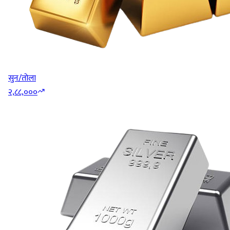
सुन/तोला
२,८८,०००