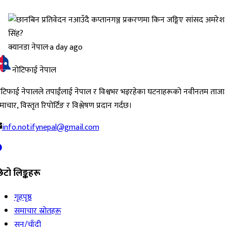
क्यानडा नेपाल
·
a day ago
नोटिफाई नेपाल
ोटिफाई नेपालले तपाईंलाई नेपाल र विश्वभर भइरहेका घटनाहरूको नवीनतम ताजा
ाचार, विस्तृत रिपोर्टिङ र विश्लेषण प्रदान गर्दछ।
info.notifynepal@gmail.com
िटो लिङ्कहरू
गृहपृष्ठ
समाचार स्रोतहरू
सुन/चाँदी