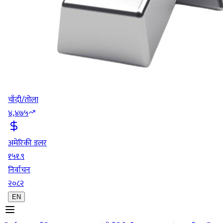
चाँदी/तोला
४,४७५
अमेरिकी डलर
१५१.९
निर्वाचन
२०८२
EN