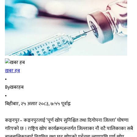
खबर हब
•
By
खबरहब
•
बिहीबार, २५ असार २०८३, ७:५५ पूर्वाह्न
कञ्चनपुर– कञ्चनपुरलाई ‘पूर्ण खोप सुनिश्चित तथा दिगोपना जिल्ला’ घोषणा
गरिएको छ । राष्ट्रिय खोप कार्यक्रमअन्तर्गत जिल्लाका नौ वटै पालिकाका सबै
बालबालिकालाई नियमित तथा छुट खोपको पहुँचमा ल्याएपछि पूर्ण खोप