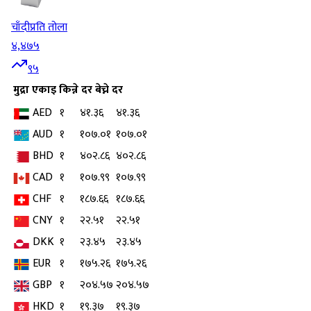
चाँदी
प्रति तोला
४,४७५
९५
मुद्रा
एकाइ
किन्ने दर
बेच्ने दर
AED
१
४१.३६
४१.३६
AUD
१
१०७.०१
१०७.०१
BHD
१
४०२.८६
४०२.८६
CAD
१
१०७.९९
१०७.९९
CHF
१
१८७.६६
१८७.६६
CNY
१
२२.५१
२२.५१
DKK
१
२३.४५
२३.४५
EUR
१
१७५.२६
१७५.२६
GBP
१
२०४.५७
२०४.५७
HKD
१
१९.३७
१९.३७