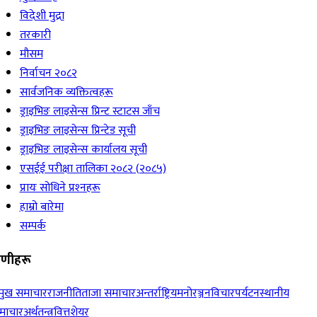
विदेशी मुद्रा
तरकारी
मौसम
निर्वाचन २०८२
सार्वजनिक व्यक्तित्वहरू
ड्राइभिङ लाइसेन्स प्रिन्ट स्टाटस जाँच
ड्राइभिङ लाइसेन्स प्रिन्टेड सूची
ड्राइभिङ लाइसेन्स कार्यालय सूची
एसईई परीक्षा तालिका २०८२ (२०८५)
प्रायः सोधिने प्रश्‍नहरू
हाम्रो बारेमा
सम्पर्क
रेणीहरू
रमुख समाचार
राजनीति
ताजा समाचार
अन्तर्राष्ट्रिय
मनोरञ्जन
विचार
पर्यटन
स्थानीय
माचार
अर्थतन्त्र
वित्त
शेयर