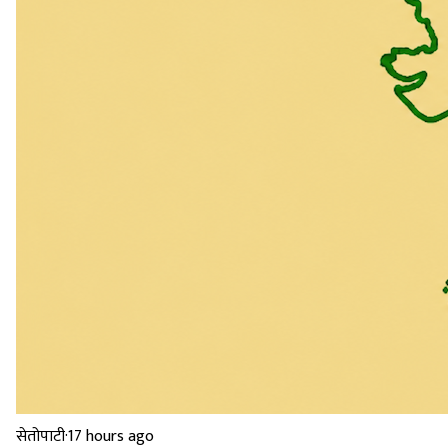
सेतोपाटी
·
17 hours ago