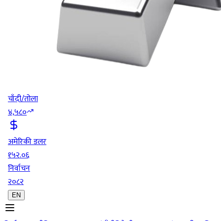
चाँदी/तोला
४,५८०
अमेरिकी डलर
१५२.०६
निर्वाचन
२०८२
EN