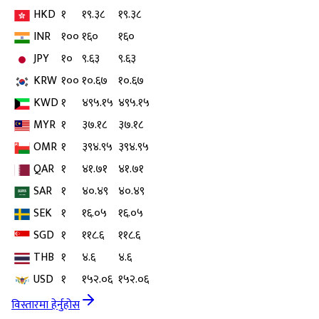
HKD
१
१९.३८
१९.३८
INR
१००
१६०
१६०
JPY
१०
९.६३
९.६३
KRW
१००
१०.६७
१०.६७
KWD
१
४९५.१५
४९५.१५
MYR
१
३७.१८
३७.१८
OMR
१
३९४.९५
३९४.९५
QAR
१
४१.७१
४१.७१
SAR
१
४०.४९
४०.४९
SEK
१
१६.०५
१६.०५
SGD
१
११८.६
११८.६
THB
१
४.६
४.६
USD
१
१५२.०६
१५२.०६
विस्तारमा हेर्नुहोस