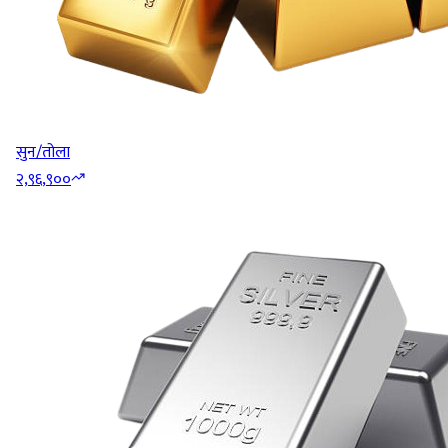
सुन/तोला
२,९६,९००