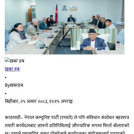
खबर हब
•
By
खबरहब
•
बिहीबार, २५ असार २०८३, १२:१५ अपराह्न
काठमाडौं– नेपाल कम्युनिष्ट पार्टी (एमाले) ले पनि संविधान संशोधन बहसपत्र
तयारी कार्यदलबाट आफ्नो प्रतिनिधिलाई औपचारिक रूपमा फिर्ता बोलाएको
छ। एमाले महासचिव शंकर पोखरेलले कार्यदलका संयोजकलाई पठाएको