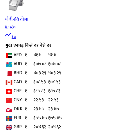
चाँदी
प्रति तोला
४,५८०
१०
मुद्रा
एकाइ
किन्ने दर
बेच्ने दर
AED
१
४१.४
४१.४
AUD
१
१०७.०८
१०७.०८
BHD
१
४०३.२९
४०३.२९
CAD
१
१०८.५३
१०८.५३
CHF
१
१८७.८३
१८७.८३
CNY
१
२२.५३
२२.५३
DKK
१
२३.४७
२३.४७
EUR
१
१७५.४५
१७५.४५
GBP
१
२०४.६२
२०४.६२