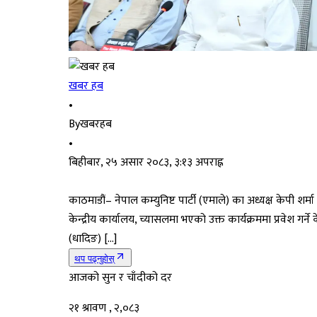
खबर हब
•
By
खबरहब
•
बिहीबार, २५ असार २०८३, ३:१३ अपराह्न
काठमाडौं– नेपाल कम्युनिष्ट पार्टी (एमाले) का अध्यक्ष केपी शर्
केन्द्रीय कार्यालय, च्यासलमा भएको उक्त कार्यक्रममा प्रवेश गर्न
(धादिङ) […]
थप पढ्नुहोस्
आजको सुन र चाँदीको दर
२१ श्रावण , २,०८३