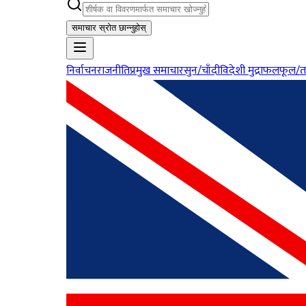
समाचार स्रोत छान्नुहोस्
निर्वाचन
राजनीति
प्रमुख समाचार
सुन/चाँदी
विदेशी मुद्रा
फलफूल/त