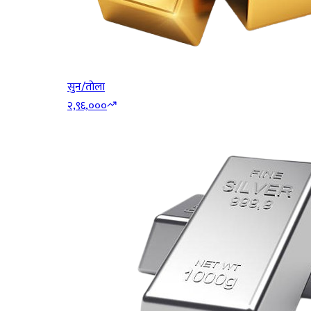
सुन/तोला
२,९६,०००