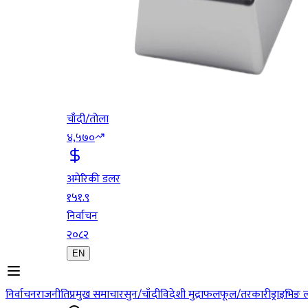
चाँदी/तोला
४,५७०
अमेरिकी डलर
१५१.९
निर्वाचन
२०८२
EN
निर्वाचन
राजनीति
प्रमुख समाचार
सुन/चाँदी
विदेशी मुद्रा
फलफूल/तरकारी
ड्राइभिङ 