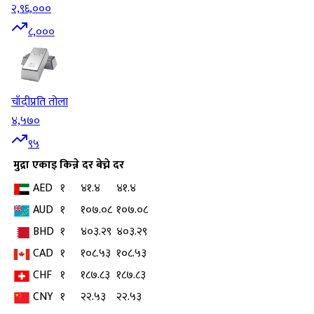
२,९६,०००
८,०००
चाँदी
प्रति तोला
४,५७०
९५
मुद्रा
एकाइ
किन्ने दर
बेच्ने दर
AED
१
४१.४
४१.४
AUD
१
१०७.०८
१०७.०८
BHD
१
४०३.२९
४०३.२९
CAD
१
१०८.५३
१०८.५३
CHF
१
१८७.८३
१८७.८३
CNY
१
२२.५३
२२.५३