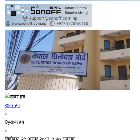
खबर हब
•
By
खबरहब
•
बिहीबार, २५ असार २०८३, ५:४० अपराह्न