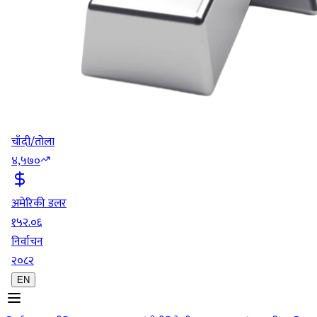
चाँदी/तोला
४,५७०
अमेरिकी डलर
१५२.०६
निर्वाचन
२०८२
EN