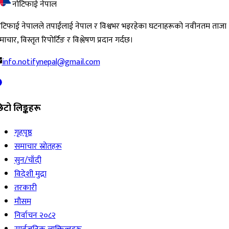
नोटिफाई नेपाल
ोटिफाई नेपालले तपाईंलाई नेपाल र विश्वभर भइरहेका घटनाहरूको नवीनतम ताजा
ाचार, विस्तृत रिपोर्टिङ र विश्लेषण प्रदान गर्दछ।
info.notifynepal@gmail.com
िटो लिङ्कहरू
गृहपृष्ठ
समाचार स्रोतहरू
सुन/चाँदी
विदेशी मुद्रा
तरकारी
मौसम
निर्वाचन २०८२