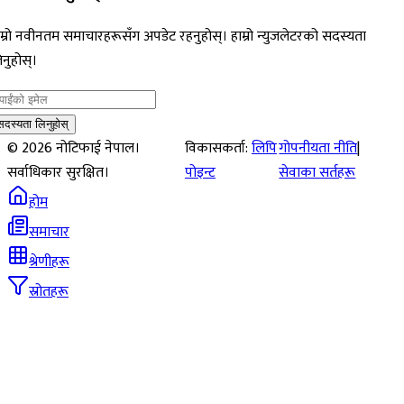
म्रो नवीनतम समाचारहरूसँग अपडेट रहनुहोस्। हाम्रो न्युजलेटरको सदस्यता
नुहोस्।
सदस्यता लिनुहोस्
©
2026
नोटिफाई नेपाल।
विकासकर्ता:
लिपि
गोपनीयता नीति
|
सर्वाधिकार सुरक्षित।
पोइन्ट
सेवाका सर्तहरू
होम
समाचार
श्रेणीहरू
स्रोतहरू