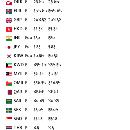
DKK
१
२३.४७
२३.४७
EUR
१
१७५.४५
१७५.४५
GBP
१
२०४.६२
२०४.६२
HKD
१
१९.३८
१९.३८
INR
१००
१६०
१६०
JPY
१०
९.६३
९.६३
KRW
१००
१०.६७
१०.६७
KWD
१
४९५.१५
४९५.१५
MYR
१
३७.१८
३७.१८
OMR
१
३९४.९५
३९४.९५
QAR
१
४१.७१
४१.७१
SAR
१
४०.४९
४०.४९
SEK
१
१६.०५
१६.०५
SGD
१
११८.६
११८.६
THB
१
४.६
४.६