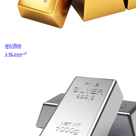
सुन/तोला
२,९६,०००