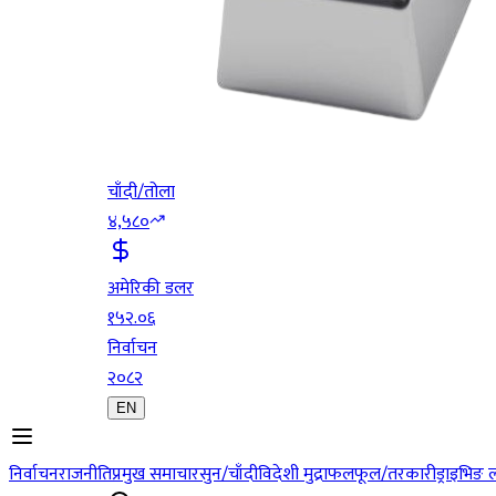
चाँदी/तोला
४,५८०
अमेरिकी डलर
१५२.०६
निर्वाचन
२०८२
EN
निर्वाचन
राजनीति
प्रमुख समाचार
सुन/चाँदी
विदेशी मुद्रा
फलफूल/तरकारी
ड्राइभिङ 