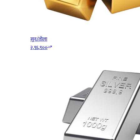
सुन/तोला
२,९६,९००