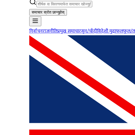
समाचार स्रोत छान्नुहोस्
निर्वाचन
राजनीति
प्रमुख समाचार
सुन/चाँदी
विदेशी मुद्रा
फलफूल/त