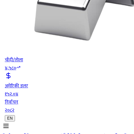
चाँदी/तोला
४,५८०
अमेरिकी डलर
१५२.०४
निर्वाचन
२०८२
EN