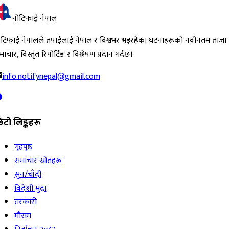
नोटिफाई नेपाल
ोटिफाई नेपालले तपाईंलाई नेपाल र विश्वभर भइरहेका घटनाहरूको नवीनतम ताजा
ाचार, विस्तृत रिपोर्टिङ र विश्लेषण प्रदान गर्दछ।
info.notifynepal@gmail.com
िटो लिङ्कहरू
गृहपृष्ठ
समाचार स्रोतहरू
सुन/चाँदी
विदेशी मुद्रा
तरकारी
मौसम