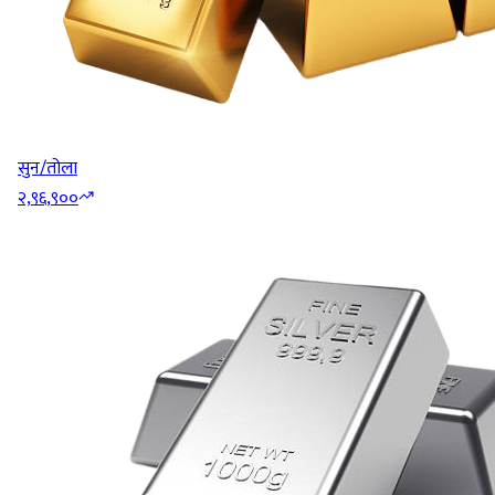
सुन/तोला
२,९६,९००