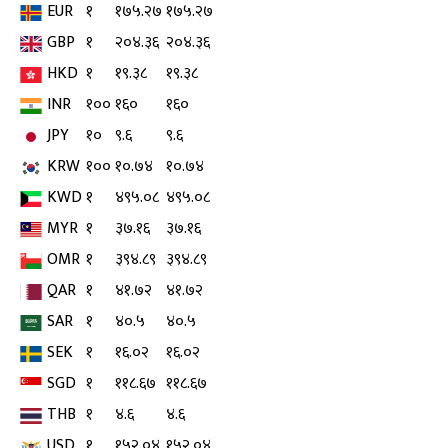
EUR
१
१७५.२७
१७५.२७
GBP
१
२०४.३६
२०४.३६
HKD
१
१९.३८
१९.३८
INR
१००
१६०
१६०
JPY
१०
९.६
९.६
KRW
१००
१०.७४
१०.७४
KWD
१
४९५.०८
४९५.०८
MYR
१
३७.१६
३७.१६
OMR
१
३९४.८९
३९४.८९
QAR
१
४१.७२
४१.७२
SAR
१
४०.५
४०.५
SEK
१
१६.०२
१६.०२
SGD
१
११८.६७
११८.६७
THB
१
४.६
४.६
USD
१
१५२.०४
१५२.०४