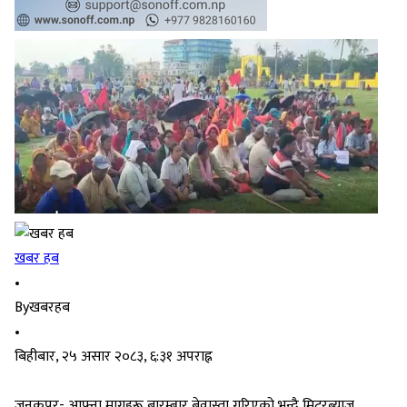
खबर हब
•
By
खबरहब
•
बिहीबार, २५ असार २०८३, ६:३१ अपराह्न
जनकपुर- आफ्ना मागहरू बारम्बार बेवास्ता गरिएको भन्दै मिटरब्याज