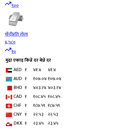
९००
चाँदी
प्रति तोला
४,५८०
१०
मुद्रा
एकाइ
किन्ने दर
बेच्ने दर
AED
१
४१.४
४१.४
AUD
१
१०७.०४
१०७.०४
BHD
१
४०३.२४
४०३.२४
CAD
१
१०८.४५
१०८.४५
CHF
१
१८७.५९
१८७.५९
CNY
१
२२.५३
२२.५३
DKK
१
२३.४५
२३.४५