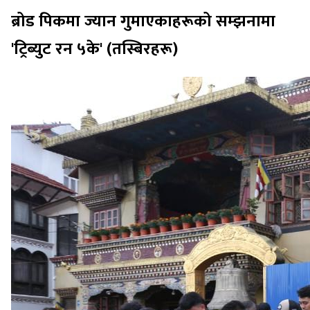
ब्रोड पिकमा ज्यान गुमाएकाहरूको सम्झनामा
'ट्रिब्युट रन ५के' (तस्बिरहरू)