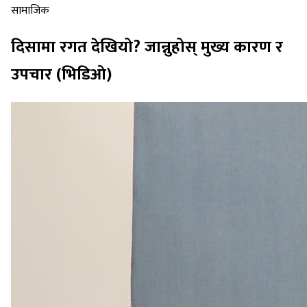
सामाजिक
दिसामा रगत देखियो? जान्नुहोस् मुख्य कारण र
उपचार (भिडिओ)