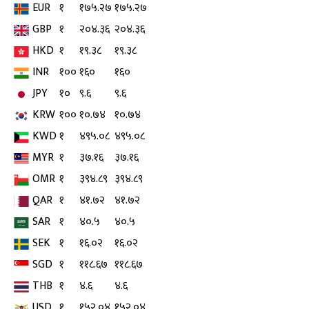
EUR
१
१७५.२७
१७५.२७
GBP
१
२०४.३६
२०४.३६
HKD
१
१९.३८
१९.३८
INR
१००
१६०
१६०
JPY
१०
९.६
९.६
KRW
१००
१०.७४
१०.७४
KWD
१
४९५.०८
४९५.०८
MYR
१
३७.१६
३७.१६
OMR
१
३९४.८९
३९४.८९
QAR
१
४१.७२
४१.७२
SAR
१
४०.५
४०.५
SEK
१
१६.०२
१६.०२
SGD
१
११८.६७
११८.६७
THB
१
४.६
४.६
USD
१
१५२.०४
१५२.०४