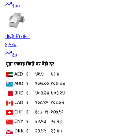
९००
चाँदी
प्रति तोला
४,५८०
१०
मुद्रा
एकाइ
किन्ने दर
बेच्ने दर
AED
१
४१.४
४१.४
AUD
१
१०७.०४
१०७.०४
BHD
१
४०३.२४
४०३.२४
CAD
१
१०८.४५
१०८.४५
CHF
१
१८७.५९
१८७.५९
CNY
१
२२.५३
२२.५३
DKK
१
२३.४५
२३.४५