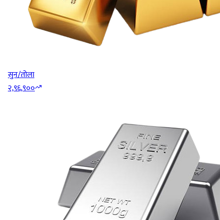
सुन/तोला
२,९६,९००