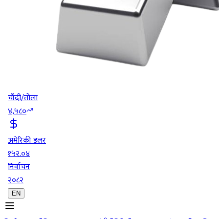
चाँदी/तोला
४,५८०
अमेरिकी डलर
१५२.०४
निर्वाचन
२०८२
EN