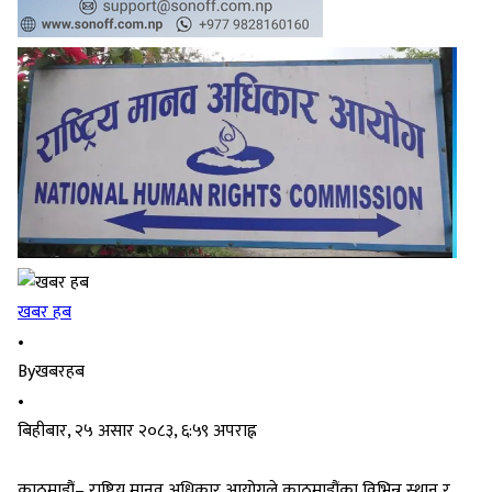
खबर हब
•
By
खबरहब
•
बिहीबार, २५ असार २०८३, ६:५९ अपराह्न
काठमाडौं– राष्ट्रिय मानव अधिकार आयोगले काठमाडौंका विभिन्न स्थान र