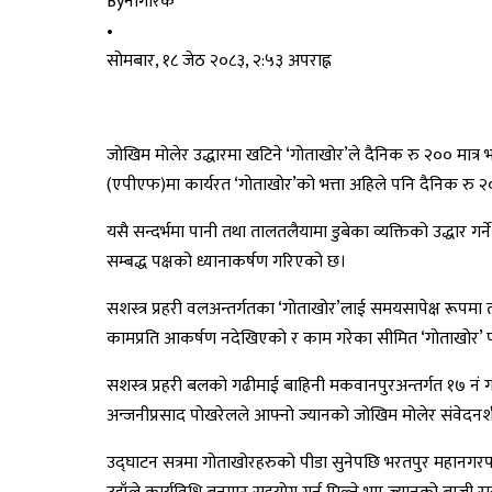
By
नागरिक
•
सोमबार, १८ जेठ २०८३, २:५३ अपराह्न
जोखिम मोलेर उद्धारमा खटिने ‘गोताखोर’ले दैनिक रु २०० मात्र भ
(एपीएफ)मा कार्यरत ‘गोताखोर’को भत्ता अहिले पनि दैनिक रु २०
यसै सन्दर्भमा पानी तथा तालतलैयामा डुबेका व्यक्तिको उद्धार गर्
सम्बद्ध पक्षको ध्यानाकर्षण गरिएको छ।
सशस्त्र प्रहरी वलअन्तर्गतका ‘गोताखोर’लाई समयसापेक्ष रूपम
कामप्रति आकर्षण नदेखिएको र काम गरेका सीमित ‘गोताखोर’ पन
सशस्त्र प्रहरी बलको गढीमाई बाहिनी मकवानपुरअन्तर्गत १७ नं 
अन्जनीप्रसाद पोखरेलले आफ्नो ज्यानको जोखिम मोलेर संवेदनश
उद्घाटन सत्रमा गोताखोरहरुको पीडा सुनेपछि भरतपुर महानगरपा