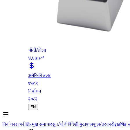
चाँदी/तोला
४,४७५
अमेरिकी डलर
१५१.९
निर्वाचन
२०८२
EN
निर्वाचन
राजनीति
प्रमुख समाचार
सुन/चाँदी
विदेशी मुद्रा
फलफूल/तरकारी
ड्राइभिङ 