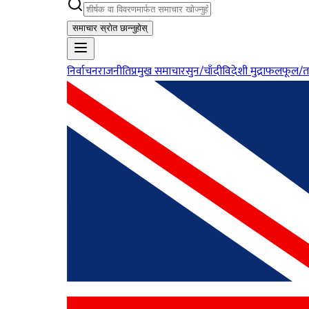
समाचार स्रोत छान्नुहोस्
निर्वाचन
राजनीति
प्रमुख समाचार
सुन/चाँदी
विदेशी मुद्रा
फलफूल/त