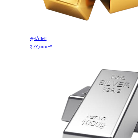
सुन/तोला
२,८८,०००