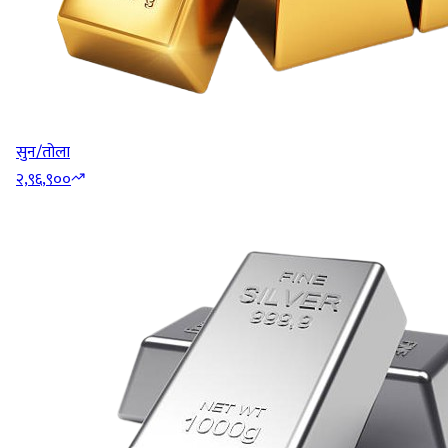
सुन/तोला
२,९६,९००