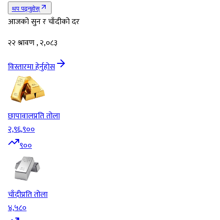
थप पढ्नुहोस्
आजको सुन र चाँदीको दर
२२ श्रावण , २,०८३
विस्तारमा हेर्नुहोस
छापावाल
प्रति तोला
२,९६,९००
९००
चाँदी
प्रति तोला
४,५८०