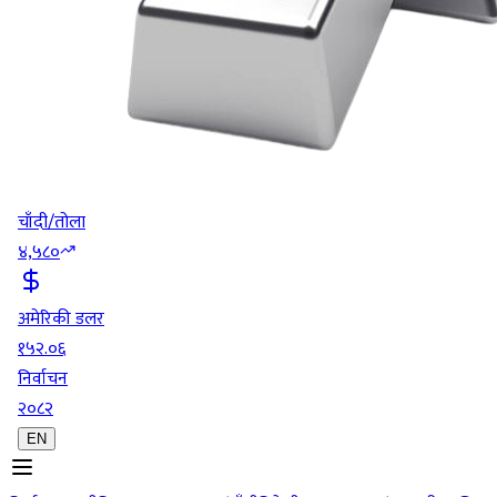
चाँदी/तोला
४,५८०
अमेरिकी डलर
१५२.०६
निर्वाचन
२०८२
EN