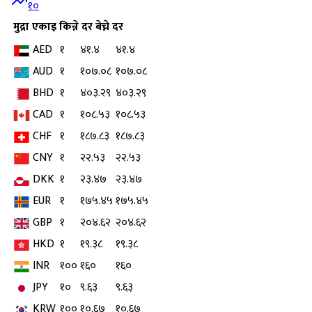
१०
मुद्रा
एकाइ
किन्ने दर
बेच्ने दर
AED
१
४१.४
४१.४
AUD
१
१०७.०८
१०७.०८
BHD
१
४०३.२९
४०३.२९
CAD
१
१०८.५३
१०८.५३
CHF
१
१८७.८३
१८७.८३
CNY
१
२२.५३
२२.५३
DKK
१
२३.४७
२३.४७
EUR
१
१७५.४५
१७५.४५
GBP
१
२०४.६२
२०४.६२
HKD
१
१९.३८
१९.३८
INR
१००
१६०
१६०
JPY
१०
९.६३
९.६३
KRW
१००
१०.६७
१०.६७