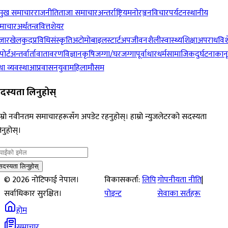
रमुख समाचार
राजनीति
ताजा समाचार
अन्तर्राष्ट्रिय
मनोरञ्जन
विचार
पर्यटन
स्थानीय
माचार
अर्थतन्त्र
वित्त
शेयर
जार
खेलकुद
प्रविधि
संस्कृति
अटोमोबाइल
स्टार्टअप
जीवनशैली
स्वास्थ्य
शिक्षा
अपराध
विश
पोर्ट
अन्तर्वार्ता
वातावरण
विज्ञान
कृषि
जग्गा/घरजग्गा
पूर्वाधार
धर्म
सामाजिक
दुर्घटना
कान
ा व्यवस्था
आप्रवासन
युवा
महिला
मौसम
दस्यता लिनुहोस्
म्रो नवीनतम समाचारहरूसँग अपडेट रहनुहोस्। हाम्रो न्युजलेटरको सदस्यता
नुहोस्।
सदस्यता लिनुहोस्
©
2026
नोटिफाई नेपाल।
विकासकर्ता:
लिपि
गोपनीयता नीति
|
सर्वाधिकार सुरक्षित।
पोइन्ट
सेवाका सर्तहरू
होम
समाचार