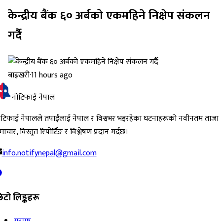
केन्द्रीय बैंक ६० अर्बको एकमहिने निक्षेप संकलन
गर्दै
बाह्रखरी
·
11 hours ago
नोटिफाई नेपाल
ोटिफाई नेपालले तपाईंलाई नेपाल र विश्वभर भइरहेका घटनाहरूको नवीनतम ताजा
ाचार, विस्तृत रिपोर्टिङ र विश्लेषण प्रदान गर्दछ।
info.notifynepal@gmail.com
िटो लिङ्कहरू