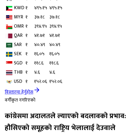
KWD
१
४९५.१५
४९५.१५
MYR
१
३७.१८
३७.१८
OMR
१
३९४.९५
३९४.९५
QAR
१
४१.७१
४१.७१
SAR
१
४०.४९
४०.४९
SEK
१
१६.०५
१६.०५
SGD
१
११८.६
११८.६
THB
१
४.६
४.६
USD
१
१५२.०६
१५२.०६
विस्तारमा हेर्नुहोस
वर्गीकृत नगरिएको
कांग्रेसमा अदालतले ल्याएको बदलावको प्रभाव:
हौसिएको समूहको राष्ट्रिय भेलालाई देउवाले