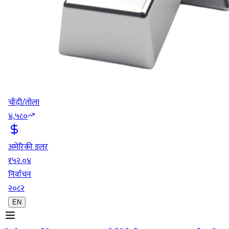
चाँदी/तोला
४,५८०
अमेरिकी डलर
१५२.०४
निर्वाचन
२०८२
EN