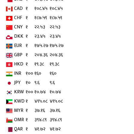
CAD
१
१०८.४५
१०८.४५
CHF
१
१८७.५९
१८७.५९
CNY
१
२२.५३
२२.५३
DKK
१
२३.४५
२३.४५
EUR
१
१७५.२७
१७५.२७
GBP
१
२०४.३६
२०४.३६
HKD
१
१९.३८
१९.३८
INR
१००
१६०
१६०
JPY
१०
९.६
९.६
KRW
१००
१०.७४
१०.७४
KWD
१
४९५.०८
४९५.०८
MYR
१
३७.१६
३७.१६
OMR
१
३९४.८९
३९४.८९
QAR
१
४१.७२
४१.७२