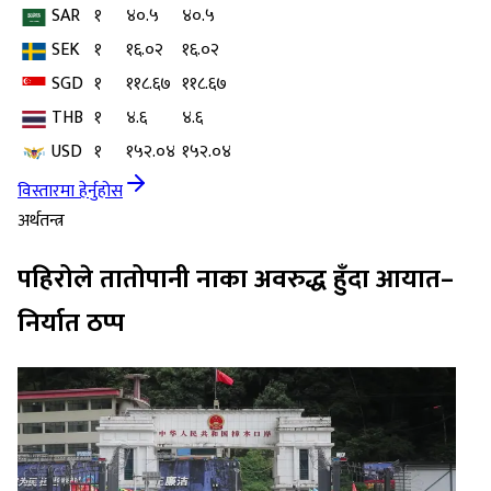
SAR
१
४०.५
४०.५
SEK
१
१६.०२
१६.०२
SGD
१
११८.६७
११८.६७
THB
१
४.६
४.६
USD
१
१५२.०४
१५२.०४
विस्तारमा हेर्नुहोस
अर्थतन्त्र
पहिरोले तातोपानी नाका अवरुद्ध हुँदा आयात–
निर्यात ठप्प