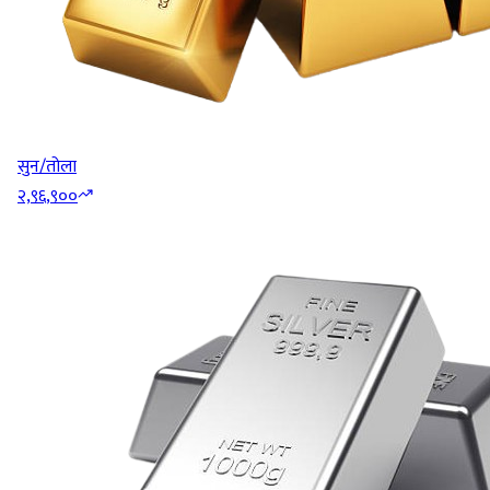
सुन/तोला
२,९६,९००