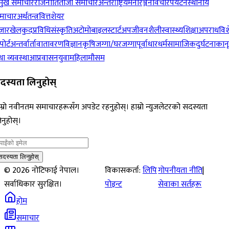
रमुख समाचार
राजनीति
ताजा समाचार
अन्तर्राष्ट्रिय
मनोरञ्जन
विचार
पर्यटन
स्थानीय
माचार
अर्थतन्त्र
वित्त
शेयर
जार
खेलकुद
प्रविधि
संस्कृति
अटोमोबाइल
स्टार्टअप
जीवनशैली
स्वास्थ्य
शिक्षा
अपराध
विश
पोर्ट
अन्तर्वार्ता
वातावरण
विज्ञान
कृषि
जग्गा/घरजग्गा
पूर्वाधार
धर्म
सामाजिक
दुर्घटना
कान
ा व्यवस्था
आप्रवासन
युवा
महिला
मौसम
दस्यता लिनुहोस्
म्रो नवीनतम समाचारहरूसँग अपडेट रहनुहोस्। हाम्रो न्युजलेटरको सदस्यता
नुहोस्।
सदस्यता लिनुहोस्
©
2026
नोटिफाई नेपाल।
विकासकर्ता:
लिपि
गोपनीयता नीति
|
सर्वाधिकार सुरक्षित।
पोइन्ट
सेवाका सर्तहरू
होम
समाचार