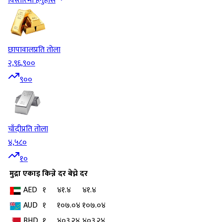
विस्तारमा हेर्नुहोस
छापावाल
प्रति तोला
२,९६,९००
९००
चाँदी
प्रति तोला
४,५८०
१०
मुद्रा
एकाइ
किन्ने दर
बेच्ने दर
AED
१
४१.४
४१.४
AUD
१
१०७.०४
१०७.०४
BHD
१
४०३.२४
४०३.२४