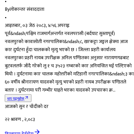
•
By
लोकान्तर संवाददाता
•
आइतबार, ०३ जेठ २०८३, ४:५६ अपराह्न
पूर्व&ndash;पश्चिम राजमार्गअन्तर्गत नवलपरासी (बर्दघाट सुस्तापूर्व)
नवलपुरको कावासोती नगरपालिका&ndash;८, खरकट्टा जङ्गल क्षेत्रमा आज
कार दुर्घटना हुँदा चालकको मृत्यु भएको छ । जिल्ला प्रहरी कार्यालय
नवलपुरका प्रहरी नायब उपरीक्षक अनिल पण्डितका अनुसार नारायणगढबाट
बुटवलतर्फ जाँदै गरेको लु १ च ३५२३ नम्बरको कार अनियन्त्रित भई पल्टिएको
थियो । दुर्घटनामा कार चालक महोत्तरीको मटिहानी नगरपालिका&ndash;३ का
६० वर्षीय श्रीनारायण यादवको मृत्यु भएको प्रहरी नायब उपरीक्षक पण्डितले
बताए । दुर्घटनामा परी गम्भीर घाइते भएका यादवको उपचारका क्र...
थप पढ्नुहोस्
आजको सुन र चाँदीको दर
२२ श्रावण , २,०८३