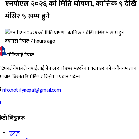
एनपीएल २०२६ को मिति घोषणा, कात्तिक ९ देखि
मंसिर ५ सम्म हुने
क्यानडा नेपाल
·
7 hours ago
नोटिफाई नेपाल
ोटिफाई नेपालले तपाईंलाई नेपाल र विश्वभर भइरहेका घटनाहरूको नवीनतम ताजा
ाचार, विस्तृत रिपोर्टिङ र विश्लेषण प्रदान गर्दछ।
info.notifynepal@gmail.com
िटो लिङ्कहरू
गृहपृष्ठ