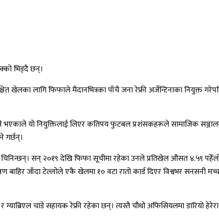
्को भिड्दै छन्।
षित खेलका लागि फिफाले मैदानभित्रका पाँचै जना रेफ्री अर्जेन्टिनाका नियुक्त गर
ी हुन सक्ने भएकाले यो नियुक्तिलाई लिएर कतिपय फुटबल प्रशंसकहरूले सामाजिक सञ्
े गर्छन्।
ूपमा चिनिन्छन्। सन् २०१९ देखि फिफा सूचीमा रहेका उनले प्रतिखेल औसत ४.५९ पहेँलो 
्रण बाहिर जाँदा टेल्लोले एकै खेलमा १० वटा रातो कार्ड दिएर विश्वभर सनसनी म
 ग्याब्रिएल चाडे सहायक रेफ्री रहेका छन्। त्यस्तै चौथो अफिसियलमा डारियो हेरेरा 