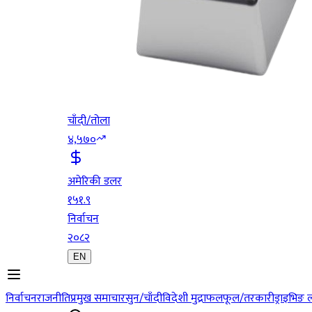
चाँदी/तोला
४,५७०
अमेरिकी डलर
१५१.९
निर्वाचन
२०८२
EN
निर्वाचन
राजनीति
प्रमुख समाचार
सुन/चाँदी
विदेशी मुद्रा
फलफूल/तरकारी
ड्राइभिङ 