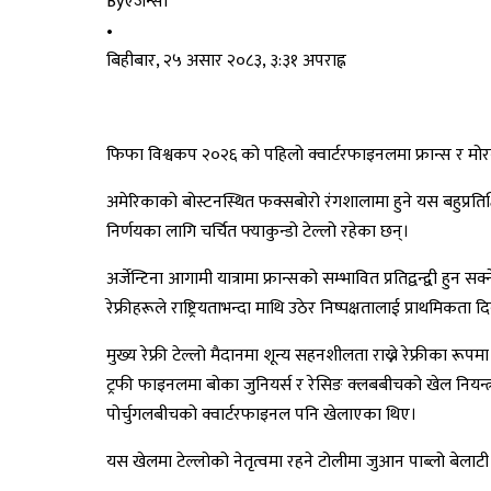
By
एजेन्सी
•
बिहीबार, २५ असार २०८३, ३:३१ अपराह्न
फिफा विश्वकप २०२६ को पहिलो क्वार्टरफाइनलमा फ्रान्स र मोरक
अमेरिकाको बोस्टनस्थित फक्सबोरो रंगशालामा हुने यस बहुप्रतिक्
निर्णयका लागि चर्चित फ्याकुन्डो टेल्लो रहेका छन्।
अर्जेन्टिना आगामी यात्रामा फ्रान्सको सम्भावित प्रतिद्वन्द्व
रेफ्रीहरूले राष्ट्रियताभन्दा माथि उठेर निष्पक्षतालाई प्राथमिकता दिन
मुख्य रेफ्री टेल्लो मैदानमा शून्य सहनशीलता राख्ने रेफ्रीका र
ट्रफी फाइनलमा बोका जुनियर्स र रेसिङ क्लबबीचको खेल नियन्त
पोर्चुगलबीचको क्वार्टरफाइनल पनि खेलाएका थिए।
यस खेलमा टेल्लोको नेतृत्वमा रहने टोलीमा जुआन पाब्लो बेलाटी र