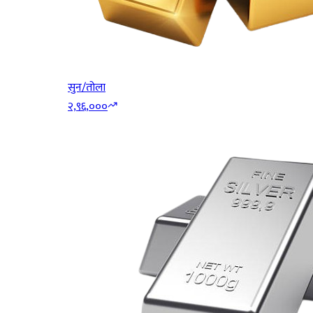
सुन/तोला
२,९६,०००