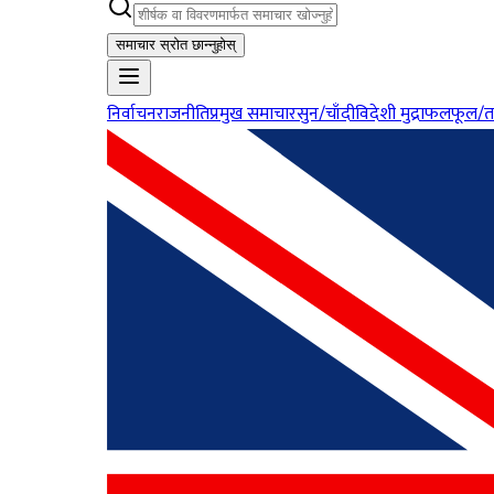
समाचार स्रोत छान्नुहोस्
निर्वाचन
राजनीति
प्रमुख समाचार
सुन/चाँदी
विदेशी मुद्रा
फलफूल/त