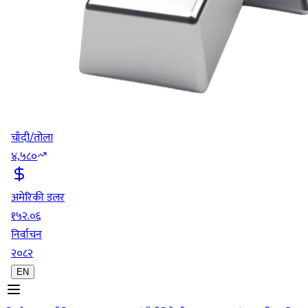
चाँदी/तोला
४,५८०
अमेरिकी डलर
१५२.०६
निर्वाचन
२०८२
EN