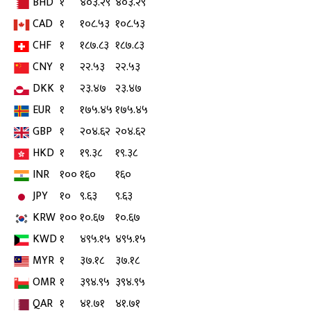
BHD
१
४०३.२९
४०३.२९
CAD
१
१०८.५३
१०८.५३
CHF
१
१८७.८३
१८७.८३
CNY
१
२२.५३
२२.५३
DKK
१
२३.४७
२३.४७
EUR
१
१७५.४५
१७५.४५
GBP
१
२०४.६२
२०४.६२
HKD
१
१९.३८
१९.३८
INR
१००
१६०
१६०
JPY
१०
९.६३
९.६३
KRW
१००
१०.६७
१०.६७
KWD
१
४९५.१५
४९५.१५
MYR
१
३७.१८
३७.१८
OMR
१
३९४.९५
३९४.९५
QAR
१
४१.७१
४१.७१