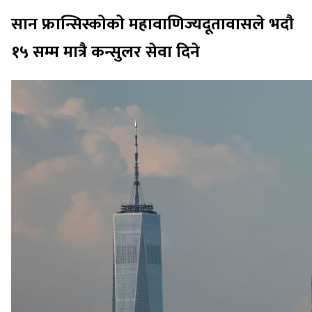
सान फ्रान्सिस्कोको महावाणिज्यदूतावासले भदौ
१५ सम्म मात्रै कन्सुलर सेवा दिने