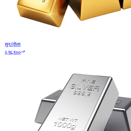
सुन/तोला
२,९६,९००