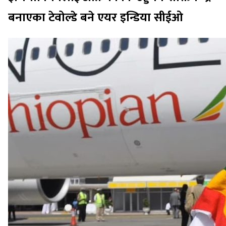
बनाएका टेवोल्डे बने एयर इन्डिया सीईओ