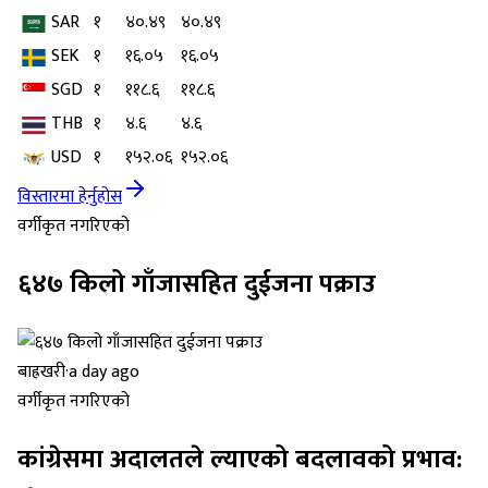
SAR
१
४०.४९
४०.४९
SEK
१
१६.०५
१६.०५
SGD
१
११८.६
११८.६
THB
१
४.६
४.६
USD
१
१५२.०६
१५२.०६
विस्तारमा हेर्नुहोस
वर्गीकृत नगरिएको
६४७ किलो गाँजासहित दुईजना पक्राउ
बाह्रखरी
·
a day ago
वर्गीकृत नगरिएको
कांग्रेसमा अदालतले ल्याएको बदलावको प्रभाव: