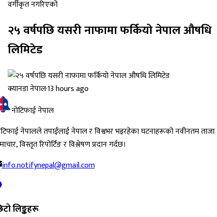
वर्गीकृत नगरिएको
२५ वर्षपछि यसरी नाफामा फर्कियो नेपाल औषधि
लिमिटेड
क्यानडा नेपाल
·
13 hours ago
नोटिफाई नेपाल
ोटिफाई नेपालले तपाईंलाई नेपाल र विश्वभर भइरहेका घटनाहरूको नवीनतम ताजा
ाचार, विस्तृत रिपोर्टिङ र विश्लेषण प्रदान गर्दछ।
info.notifynepal@gmail.com
िटो लिङ्कहरू