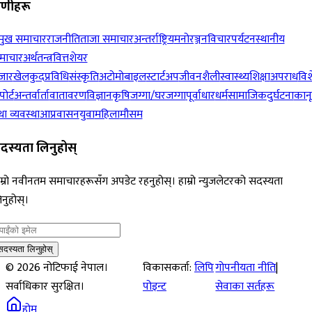
रेणीहरू
रमुख समाचार
राजनीति
ताजा समाचार
अन्तर्राष्ट्रिय
मनोरञ्जन
विचार
पर्यटन
स्थानीय
माचार
अर्थतन्त्र
वित्त
शेयर
जार
खेलकुद
प्रविधि
संस्कृति
अटोमोबाइल
स्टार्टअप
जीवनशैली
स्वास्थ्य
शिक्षा
अपराध
विश
पोर्ट
अन्तर्वार्ता
वातावरण
विज्ञान
कृषि
जग्गा/घरजग्गा
पूर्वाधार
धर्म
सामाजिक
दुर्घटना
कान
ा व्यवस्था
आप्रवासन
युवा
महिला
मौसम
दस्यता लिनुहोस्
म्रो नवीनतम समाचारहरूसँग अपडेट रहनुहोस्। हाम्रो न्युजलेटरको सदस्यता
नुहोस्।
सदस्यता लिनुहोस्
©
2026
नोटिफाई नेपाल।
विकासकर्ता:
लिपि
गोपनीयता नीति
|
सर्वाधिकार सुरक्षित।
पोइन्ट
सेवाका सर्तहरू
होम