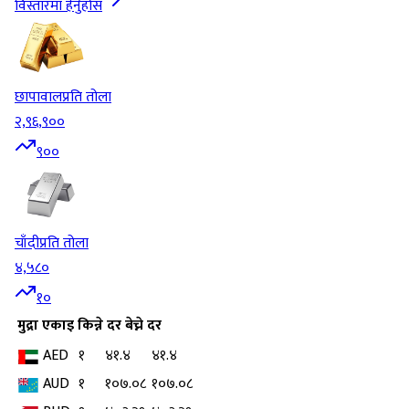
विस्तारमा हेर्नुहोस
छापावाल
प्रति तोला
२,९६,९००
९००
चाँदी
प्रति तोला
४,५८०
१०
मुद्रा
एकाइ
किन्ने दर
बेच्ने दर
AED
१
४१.४
४१.४
AUD
१
१०७.०८
१०७.०८