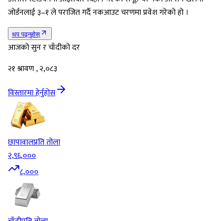
जोर्डनलाई ३–१ ले पराजित गर्दै नकआउट चरणमा प्रवेश गरेको हो ।
थप पढ्नुहोस्
आजको सुन र चाँदीको दर
२१ श्रावण , २,०८३
विस्तारमा हेर्नुहोस
छापावाल
प्रति तोला
२,९६,०००
८,०००