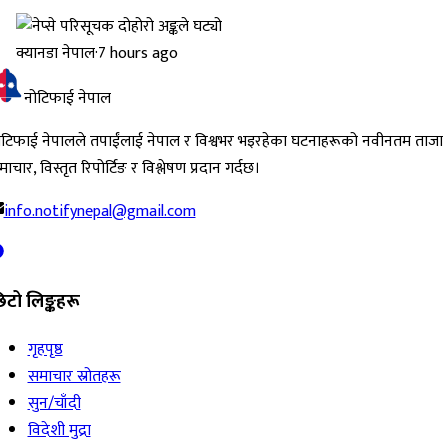
क्यानडा नेपाल
·
7 hours ago
नोटिफाई नेपाल
ोटिफाई नेपालले तपाईंलाई नेपाल र विश्वभर भइरहेका घटनाहरूको नवीनतम ताजा
ाचार, विस्तृत रिपोर्टिङ र विश्लेषण प्रदान गर्दछ।
info.notifynepal@gmail.com
िटो लिङ्कहरू
गृहपृष्ठ
समाचार स्रोतहरू
सुन/चाँदी
विदेशी मुद्रा