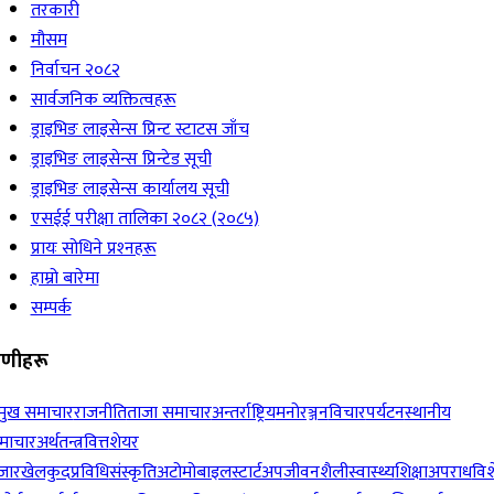
तरकारी
मौसम
निर्वाचन २०८२
सार्वजनिक व्यक्तित्वहरू
ड्राइभिङ लाइसेन्स प्रिन्ट स्टाटस जाँच
ड्राइभिङ लाइसेन्स प्रिन्टेड सूची
ड्राइभिङ लाइसेन्स कार्यालय सूची
एसईई परीक्षा तालिका २०८२ (२०८५)
प्रायः सोधिने प्रश्‍नहरू
हाम्रो बारेमा
सम्पर्क
रेणीहरू
रमुख समाचार
राजनीति
ताजा समाचार
अन्तर्राष्ट्रिय
मनोरञ्जन
विचार
पर्यटन
स्थानीय
माचार
अर्थतन्त्र
वित्त
शेयर
जार
खेलकुद
प्रविधि
संस्कृति
अटोमोबाइल
स्टार्टअप
जीवनशैली
स्वास्थ्य
शिक्षा
अपराध
विश