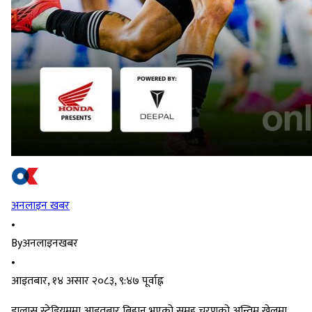
अनलाइन खबर
•
By
अनलाइनखबर
•
आइतबार, १४ असार २०८३, ९:४७ पूर्वाह्न
डालास स्टेडियममा आइतबार बिहान भएको समूह चरणको अन्तिम खेलमा