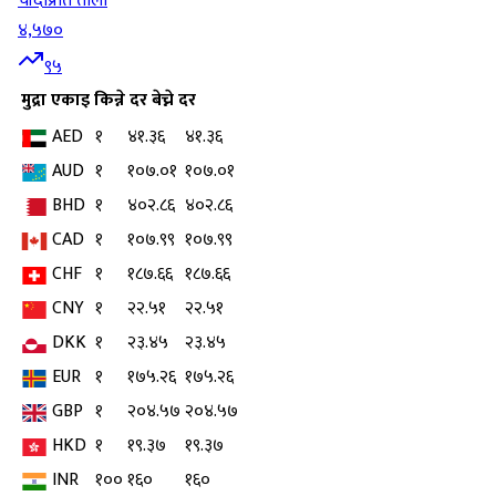
चाँदी
प्रति तोला
४,५७०
९५
मुद्रा
एकाइ
किन्ने दर
बेच्ने दर
AED
१
४१.३६
४१.३६
AUD
१
१०७.०१
१०७.०१
BHD
१
४०२.८६
४०२.८६
CAD
१
१०७.९९
१०७.९९
CHF
१
१८७.६६
१८७.६६
CNY
१
२२.५१
२२.५१
DKK
१
२३.४५
२३.४५
EUR
१
१७५.२६
१७५.२६
GBP
१
२०४.५७
२०४.५७
HKD
१
१९.३७
१९.३७
INR
१००
१६०
१६०