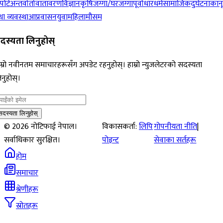
पोर्ट
अन्तर्वार्ता
वातावरण
विज्ञान
कृषि
जग्गा/घरजग्गा
पूर्वाधार
धर्म
सामाजिक
दुर्घटना
कान
ा व्यवस्था
आप्रवासन
युवा
महिला
मौसम
दस्यता लिनुहोस्
म्रो नवीनतम समाचारहरूसँग अपडेट रहनुहोस्। हाम्रो न्युजलेटरको सदस्यता
नुहोस्।
सदस्यता लिनुहोस्
©
2026
नोटिफाई नेपाल।
विकासकर्ता:
लिपि
गोपनीयता नीति
|
सर्वाधिकार सुरक्षित।
पोइन्ट
सेवाका सर्तहरू
होम
समाचार
श्रेणीहरू
स्रोतहरू