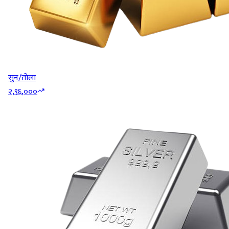
सुन/तोला
२,९६,०००