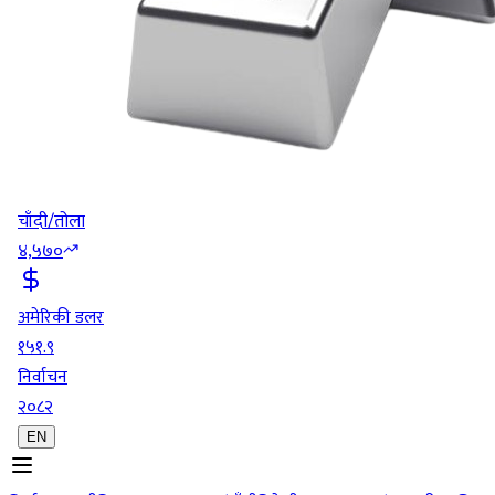
चाँदी/तोला
४,५७०
अमेरिकी डलर
१५१.९
निर्वाचन
२०८२
EN