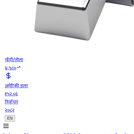
चाँदी/तोला
४,५८०
अमेरिकी डलर
१५२.०६
निर्वाचन
२०८२
EN