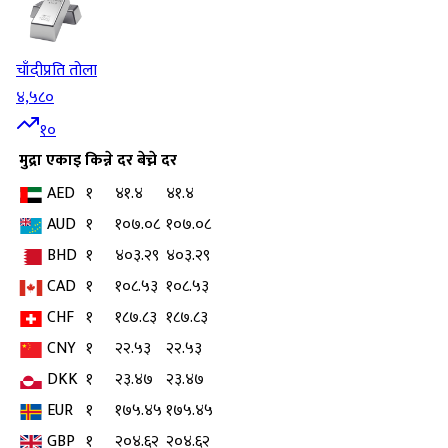
चाँदी
प्रति तोला
४,५८०
१०
मुद्रा
एकाइ
किन्ने दर
बेच्ने दर
AED
१
४१.४
४१.४
AUD
१
१०७.०८
१०७.०८
BHD
१
४०३.२९
४०३.२९
CAD
१
१०८.५३
१०८.५३
CHF
१
१८७.८३
१८७.८३
CNY
१
२२.५३
२२.५३
DKK
१
२३.४७
२३.४७
EUR
१
१७५.४५
१७५.४५
GBP
१
२०४.६२
२०४.६२