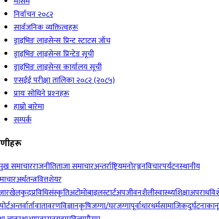
मौसम
निर्वाचन २०८२
सार्वजनिक व्यक्तित्वहरू
ड्राइभिङ लाइसेन्स प्रिन्ट स्टाटस जाँच
ड्राइभिङ लाइसेन्स प्रिन्टेड सूची
ड्राइभिङ लाइसेन्स कार्यालय सूची
एसईई परीक्षा तालिका २०८२ (२०८५)
प्रायः सोधिने प्रश्‍नहरू
हाम्रो बारेमा
सम्पर्क
रेणीहरू
रमुख समाचार
राजनीति
ताजा समाचार
अन्तर्राष्ट्रिय
मनोरञ्जन
विचार
पर्यटन
स्थानीय
माचार
अर्थतन्त्र
वित्त
शेयर
जार
खेलकुद
प्रविधि
संस्कृति
अटोमोबाइल
स्टार्टअप
जीवनशैली
स्वास्थ्य
शिक्षा
अपराध
विश
पोर्ट
अन्तर्वार्ता
वातावरण
विज्ञान
कृषि
जग्गा/घरजग्गा
पूर्वाधार
धर्म
सामाजिक
दुर्घटना
कान