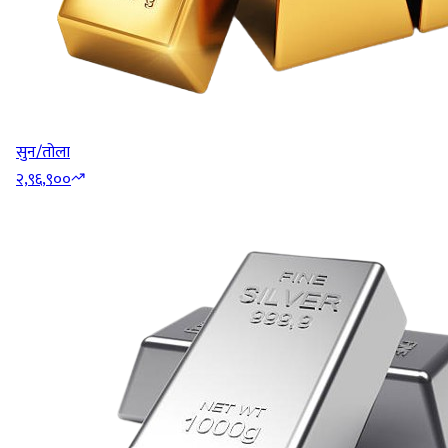
सुन/तोला
२,९६,९००