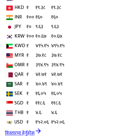
HKD
१
१९.३८
१९.३८
INR
१००
१६०
१६०
JPY
१०
९.६३
९.६३
KRW
१००
१०.६७
१०.६७
KWD
१
४९५.१५
४९५.१५
MYR
१
३७.१८
३७.१८
OMR
१
३९४.९५
३९४.९५
QAR
१
४१.७१
४१.७१
SAR
१
४०.४९
४०.४९
SEK
१
१६.०५
१६.०५
SGD
१
११८.६
११८.६
THB
१
४.६
४.६
USD
१
१५२.०६
१५२.०६
विस्तारमा हेर्नुहोस