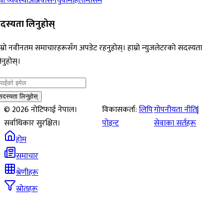
ा व्यवस्था
आप्रवासन
युवा
महिला
मौसम
दस्यता लिनुहोस्
म्रो नवीनतम समाचारहरूसँग अपडेट रहनुहोस्। हाम्रो न्युजलेटरको सदस्यता
नुहोस्।
सदस्यता लिनुहोस्
©
2026
नोटिफाई नेपाल।
विकासकर्ता:
लिपि
गोपनीयता नीति
|
सर्वाधिकार सुरक्षित।
पोइन्ट
सेवाका सर्तहरू
होम
समाचार
श्रेणीहरू
स्रोतहरू