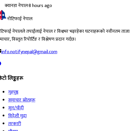
क्यानडा नेपाल
·
8 hours ago
नोटिफाई नेपाल
ोटिफाई नेपालले तपाईंलाई नेपाल र विश्वभर भइरहेका घटनाहरूको नवीनतम ताजा
ाचार, विस्तृत रिपोर्टिङ र विश्लेषण प्रदान गर्दछ।
info.notifynepal@gmail.com
िटो लिङ्कहरू
गृहपृष्ठ
समाचार स्रोतहरू
सुन/चाँदी
विदेशी मुद्रा
तरकारी