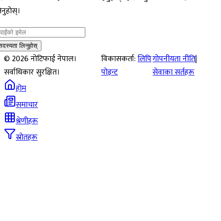
नुहोस्।
सदस्यता लिनुहोस्
©
2026
नोटिफाई नेपाल।
विकासकर्ता:
लिपि
गोपनीयता नीति
|
सर्वाधिकार सुरक्षित।
पोइन्ट
सेवाका सर्तहरू
होम
समाचार
श्रेणीहरू
स्रोतहरू