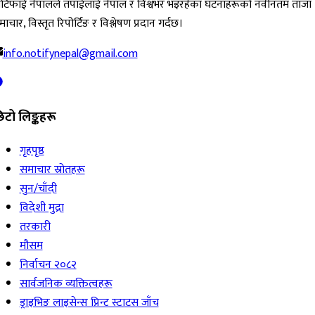
ोटिफाई नेपालले तपाईंलाई नेपाल र विश्वभर भइरहेका घटनाहरूको नवीनतम ताजा
ाचार, विस्तृत रिपोर्टिङ र विश्लेषण प्रदान गर्दछ।
info.notifynepal@gmail.com
िटो लिङ्कहरू
गृहपृष्ठ
समाचार स्रोतहरू
सुन/चाँदी
विदेशी मुद्रा
तरकारी
मौसम
निर्वाचन २०८२
सार्वजनिक व्यक्तित्वहरू
ड्राइभिङ लाइसेन्स प्रिन्ट स्टाटस जाँच