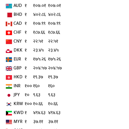
AUD
१
१०७.०१
१०७.०१
BHD
१
४०२.८६
४०२.८६
CAD
१
१०७.९९
१०७.९९
CHF
१
१८७.६६
१८७.६६
CNY
१
२२.५१
२२.५१
DKK
१
२३.४५
२३.४५
EUR
१
१७५.२६
१७५.२६
GBP
१
२०४.५७
२०४.५७
HKD
१
१९.३७
१९.३७
INR
१००
१६०
१६०
JPY
१०
९.६३
९.६३
KRW
१००
१०.६६
१०.६६
KWD
१
४९४.६३
४९४.६३
MYR
१
३७.११
३७.११