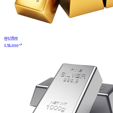
सुन/तोला
२,९६,०००