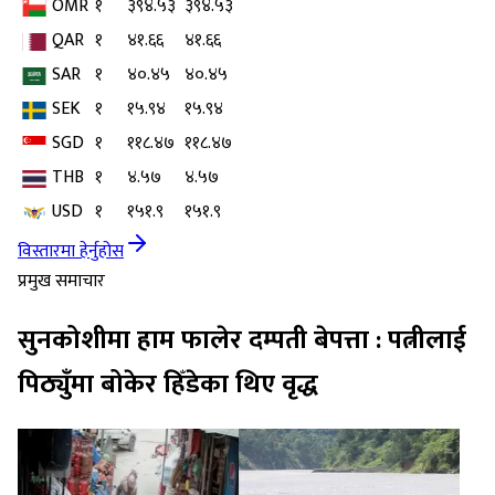
OMR
१
३९४.५३
३९४.५३
QAR
१
४१.६६
४१.६६
SAR
१
४०.४५
४०.४५
SEK
१
१५.९४
१५.९४
SGD
१
११८.४७
११८.४७
THB
१
४.५७
४.५७
USD
१
१५१.९
१५१.९
विस्तारमा हेर्नुहोस
प्रमुख समाचार
सुनकोशीमा हाम फालेर दम्पती बेपत्ता : पत्नीलाई
पिठ्युँमा बोकेर हिँडेका थिए वृद्ध