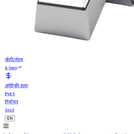
चाँदी/तोला
४,५७०
अमेरिकी डलर
१५१.९
निर्वाचन
२०८२
EN