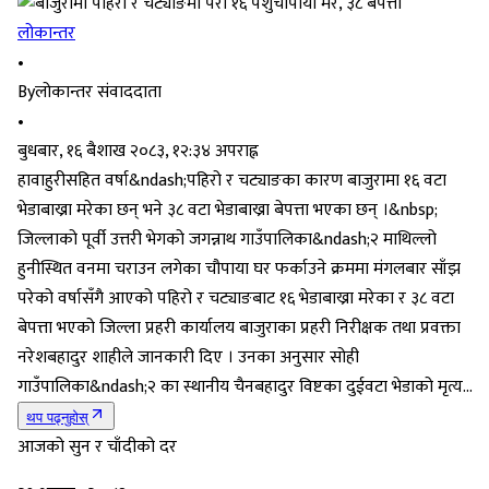
लोकान्तर
•
By
लोकान्तर संवाददाता
•
बुधबार, १६ बैशाख २०८३, १२:३४ अपराह्न
हावाहुरीसहित वर्षा&ndash;पहिरो र चट्याङका कारण बाजुरामा १६ वटा
भेडाबाख्रा मरेका छन् भने ३८ वटा भेडाबाख्रा बेपत्ता भएका छन् ।&nbsp;
जिल्लाको पूर्वी उत्तरी भेगको जगन्नाथ गाउँपालिका&ndash;२ माथिल्लो
हुनीस्थित वनमा चराउन लगेका चौपाया घर फर्काउने क्रममा मंगलबार साँझ
परेको वर्षासँगै आएको पहिरो र चट्याङबाट १६ भेडाबाख्रा मरेका र ३८ वटा
बेपत्ता भएको जिल्ला प्रहरी कार्यालय बाजुराका प्रहरी निरीक्षक तथा प्रवक्ता
नरेशबहादुर शाहीले जानकारी दिए । उनका अनुसार सोही
गाउँपालिका&ndash;२ का स्थानीय चैनबहादुर विष्टका दुईवटा भेडाको मृत्य...
थप पढ्नुहोस्
आजको सुन र चाँदीको दर