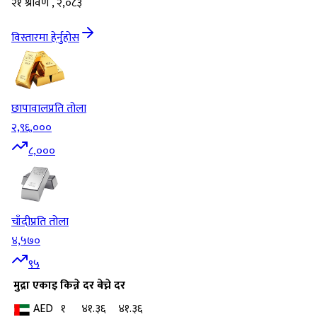
२१ श्रावण , २,०८३
विस्तारमा हेर्नुहोस
छापावाल
प्रति तोला
२,९६,०००
८,०००
चाँदी
प्रति तोला
४,५७०
९५
मुद्रा
एकाइ
किन्ने दर
बेच्ने दर
AED
१
४१.३६
४१.३६