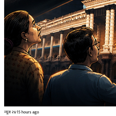
न्यूज २४
·
15 hours ago