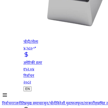
चाँदी/तोला
४,५८०
अमेरिकी डलर
१५२.०४
निर्वाचन
२०८२
EN
निर्वाचन
राजनीति
प्रमुख समाचार
सुन/चाँदी
विदेशी मुद्रा
फलफूल/तरकारी
ड्राइभिङ 