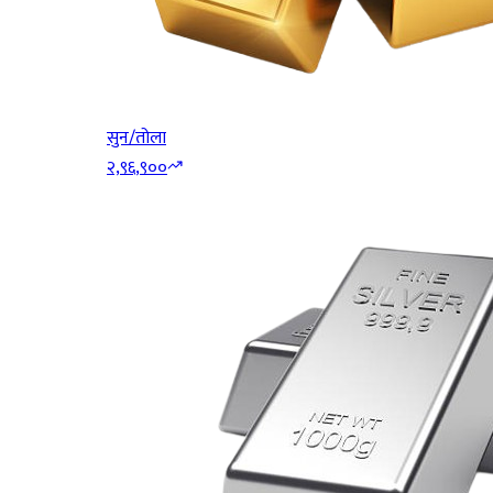
सुन/तोला
२,९६,९००