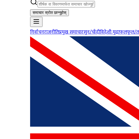
समाचार स्रोत छान्नुहोस्
निर्वाचन
राजनीति
प्रमुख समाचार
सुन/चाँदी
विदेशी मुद्रा
फलफूल/त