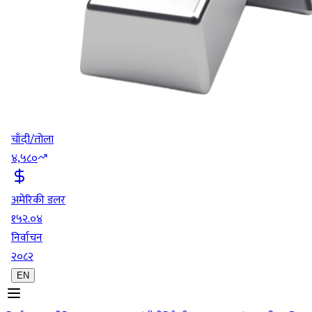
चाँदी/तोला
४,५८०
अमेरिकी डलर
१५२.०४
निर्वाचन
२०८२
EN