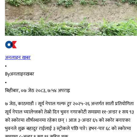
अनलाइन खबर
•
By
अनलाइनखबर
•
बिहीबार, ०७ जेठ २०८३, ७:५४ अपराह्न
७ जेठ, काठमाडौं । सूर्य नेपाल गल्फ टुर २०२५-२६ अन्तर्गत सातौं प्रतियोगिता
सूर्य नेपाल च्यालेन्जको तेस्रो दिन भुवन नगरकोटी समग्रमा ११-अन्डर १ सय ९३
को स्कोरमा शीर्षस्थानमा रहेका छन् । आज ३-अन्डर ६५ को स्कोर बनाएका
भुवनले शुक्र बहादुर राईलाई ३ स्ट्रोकले पछि पारे। इभन-पार ६८ को स्कोरमा
समग्रमा ८-अन्डर १ सय ९६ सहित शुक्र…