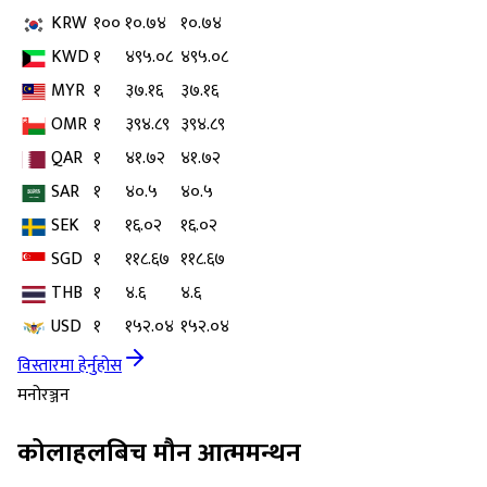
KRW
१००
१०.७४
१०.७४
KWD
१
४९५.०८
४९५.०८
MYR
१
३७.१६
३७.१६
OMR
१
३९४.८९
३९४.८९
QAR
१
४१.७२
४१.७२
SAR
१
४०.५
४०.५
SEK
१
१६.०२
१६.०२
SGD
१
११८.६७
११८.६७
THB
१
४.६
४.६
USD
१
१५२.०४
१५२.०४
विस्तारमा हेर्नुहोस
मनोरञ्जन
कोलाहलबिच मौन आत्ममन्थन