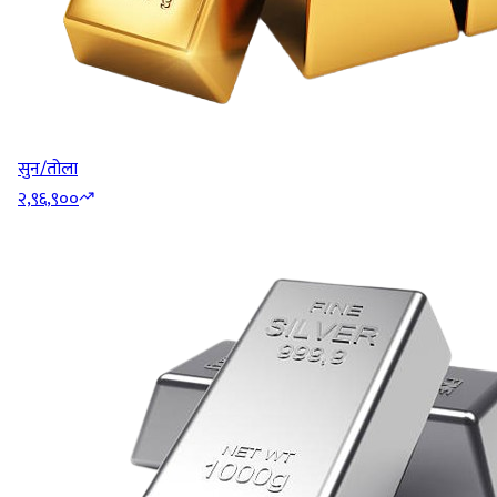
सुन/तोला
२,९६,९००