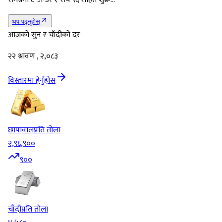
थप पढ्नुहोस्
आजको सुन र चाँदीको दर
२२ श्रावण , २,०८३
विस्तारमा हेर्नुहोस
छापावाल
प्रति तोला
२,९६,९००
९००
चाँदी
प्रति तोला