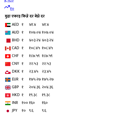
४,५८०
१०
मुद्रा
एकाइ
किन्ने दर
बेच्ने दर
AED
१
४१.४
४१.४
AUD
१
१०७.०४
१०७.०४
BHD
१
४०३.२४
४०३.२४
CAD
१
१०८.४५
१०८.४५
CHF
१
१८७.५९
१८७.५९
CNY
१
२२.५३
२२.५३
DKK
१
२३.४५
२३.४५
EUR
१
१७५.२७
१७५.२७
GBP
१
२०४.३६
२०४.३६
HKD
१
१९.३८
१९.३८
INR
१००
१६०
१६०
JPY
१०
९.६
९.६