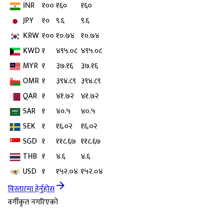
INR
१००
१६०
१६०
JPY
१०
९.६
९.६
KRW
१००
१०.७४
१०.७४
KWD
१
४९५.०८
४९५.०८
MYR
१
३७.१६
३७.१६
OMR
१
३९४.८९
३९४.८९
QAR
१
४१.७२
४१.७२
SAR
१
४०.५
४०.५
SEK
१
१६.०२
१६.०२
SGD
१
११८.६७
११८.६७
THB
१
४.६
४.६
USD
१
१५२.०४
१५२.०४
विस्तारमा हेर्नुहोस
वर्गीकृत नगरिएको