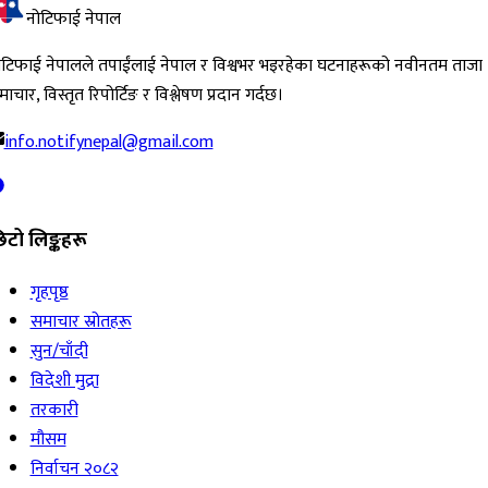
नोटिफाई नेपाल
ोटिफाई नेपालले तपाईंलाई नेपाल र विश्वभर भइरहेका घटनाहरूको नवीनतम ताजा
ाचार, विस्तृत रिपोर्टिङ र विश्लेषण प्रदान गर्दछ।
info.notifynepal@gmail.com
िटो लिङ्कहरू
गृहपृष्ठ
समाचार स्रोतहरू
सुन/चाँदी
विदेशी मुद्रा
तरकारी
मौसम
निर्वाचन २०८२