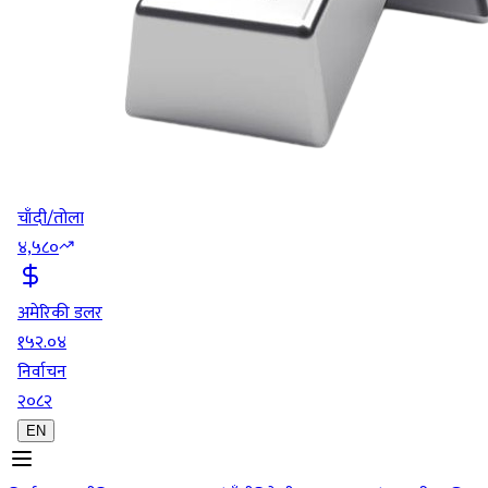
चाँदी/तोला
४,५८०
अमेरिकी डलर
१५२.०४
निर्वाचन
२०८२
EN