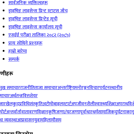
सार्वजनिक व्यक्तित्वहरू
ड्राइभिङ लाइसेन्स प्रिन्ट स्टाटस जाँच
ड्राइभिङ लाइसेन्स प्रिन्टेड सूची
ड्राइभिङ लाइसेन्स कार्यालय सूची
एसईई परीक्षा तालिका २०८२ (२०८५)
प्रायः सोधिने प्रश्‍नहरू
हाम्रो बारेमा
सम्पर्क
रेणीहरू
रमुख समाचार
राजनीति
ताजा समाचार
अन्तर्राष्ट्रिय
मनोरञ्जन
विचार
पर्यटन
स्थानीय
माचार
अर्थतन्त्र
वित्त
शेयर
जार
खेलकुद
प्रविधि
संस्कृति
अटोमोबाइल
स्टार्टअप
जीवनशैली
स्वास्थ्य
शिक्षा
अपराध
विश
पोर्ट
अन्तर्वार्ता
वातावरण
विज्ञान
कृषि
जग्गा/घरजग्गा
पूर्वाधार
धर्म
सामाजिक
दुर्घटना
कान
ा व्यवस्था
आप्रवासन
युवा
महिला
मौसम