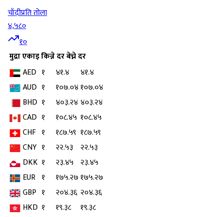
चाँदी
प्रति तोला
४,५८०
१०
मुद्रा
एकाइ
किन्ने दर
बेच्ने दर
AED
१
४१.४
४१.४
AUD
१
१०७.०४
१०७.०४
BHD
१
४०३.२४
४०३.२४
CAD
१
१०८.४५
१०८.४५
CHF
१
१८७.५९
१८७.५९
CNY
१
२२.५३
२२.५३
DKK
१
२३.४५
२३.४५
EUR
१
१७५.२७
१७५.२७
GBP
१
२०४.३६
२०४.३६
HKD
१
१९.३८
१९.३८