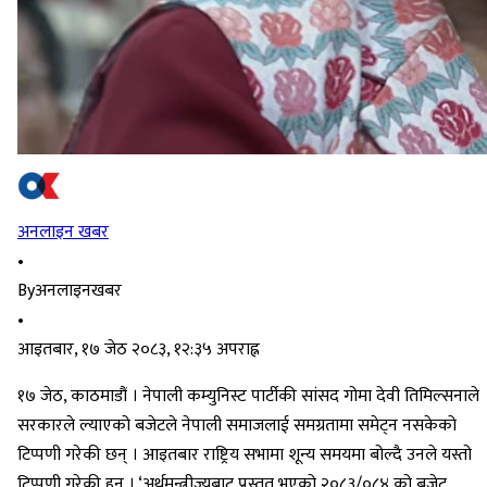
अनलाइन खबर
•
By
अनलाइनखबर
•
आइतबार, १७ जेठ २०८३, १२:३५ अपराह्न
१७ जेठ, काठमाडौं । नेपाली कम्युनिस्ट पार्टीकी सांसद गोमा देवी तिमिल्सनाले
सरकारले ल्याएको बजेटले नेपाली समाजलाई समग्रतामा समेट्न नसकेको
टिप्पणी गरेकी छन् । आइतबार राष्ट्रिय सभामा शून्य समयमा बोल्दै उनले यस्तो
टिप्पणी गरेकी हुन् । ‘अर्थमन्त्रीज्यूबाट प्रस्तुत भएको २०८३/०८४ को बजेट