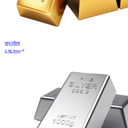
सुन/तोला
२,९६,९००