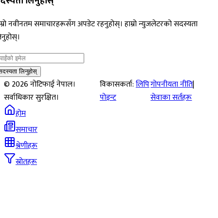
दस्यता लिनुहोस्
म्रो नवीनतम समाचारहरूसँग अपडेट रहनुहोस्। हाम्रो न्युजलेटरको सदस्यता
नुहोस्।
सदस्यता लिनुहोस्
©
2026
नोटिफाई नेपाल।
विकासकर्ता:
लिपि
गोपनीयता नीति
|
सर्वाधिकार सुरक्षित।
पोइन्ट
सेवाका सर्तहरू
होम
समाचार
श्रेणीहरू
स्रोतहरू