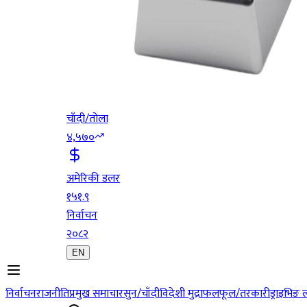
चाँदी/तोला
४,५७०
अमेरिकी डलर
१५१.९
निर्वाचन
२०८२
EN
निर्वाचन
राजनीति
प्रमुख समाचार
सुन/चाँदी
विदेशी मुद्रा
फलफूल/तरकारी
ड्राइभिङ 