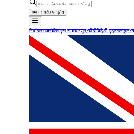
समाचार स्रोत छान्नुहोस्
निर्वाचन
राजनीति
प्रमुख समाचार
सुन/चाँदी
विदेशी मुद्रा
फलफूल/त