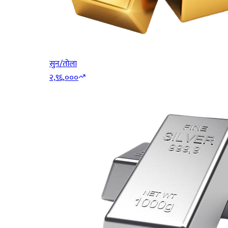
सुन/तोला
२,९६,०००