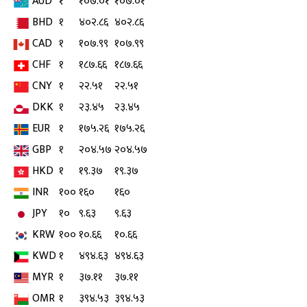
AUD
१
१०७.०१
१०७.०१
BHD
१
४०२.८६
४०२.८६
CAD
१
१०७.९९
१०७.९९
CHF
१
१८७.६६
१८७.६६
CNY
१
२२.५१
२२.५१
DKK
१
२३.४५
२३.४५
EUR
१
१७५.२६
१७५.२६
GBP
१
२०४.५७
२०४.५७
HKD
१
१९.३७
१९.३७
INR
१००
१६०
१६०
JPY
१०
९.६३
९.६३
KRW
१००
१०.६६
१०.६६
KWD
१
४९४.६३
४९४.६३
MYR
१
३७.११
३७.११
OMR
१
३९४.५३
३९४.५३