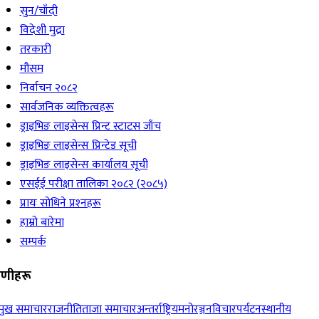
सुन/चाँदी
विदेशी मुद्रा
तरकारी
मौसम
निर्वाचन २०८२
सार्वजनिक व्यक्तित्वहरू
ड्राइभिङ लाइसेन्स प्रिन्ट स्टाटस जाँच
ड्राइभिङ लाइसेन्स प्रिन्टेड सूची
ड्राइभिङ लाइसेन्स कार्यालय सूची
एसईई परीक्षा तालिका २०८२ (२०८५)
प्रायः सोधिने प्रश्‍नहरू
हाम्रो बारेमा
सम्पर्क
रेणीहरू
रमुख समाचार
राजनीति
ताजा समाचार
अन्तर्राष्ट्रिय
मनोरञ्जन
विचार
पर्यटन
स्थानीय