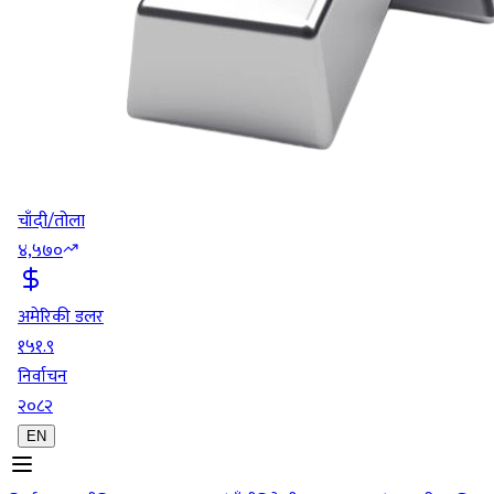
चाँदी/तोला
४,५७०
अमेरिकी डलर
१५१.९
निर्वाचन
२०८२
EN