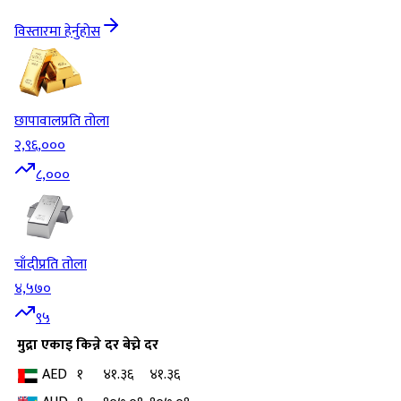
विस्तारमा हेर्नुहोस
छापावाल
प्रति तोला
२,९६,०००
८,०००
चाँदी
प्रति तोला
४,५७०
९५
मुद्रा
एकाइ
किन्ने दर
बेच्ने दर
AED
१
४१.३६
४१.३६