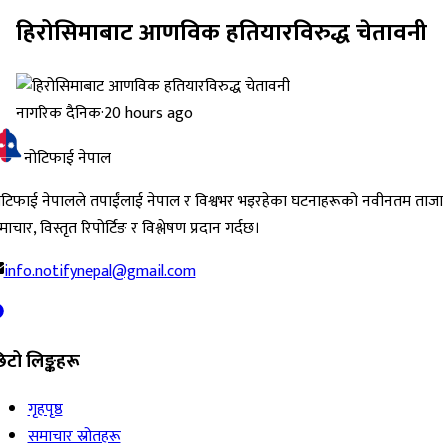
हिरोसिमाबाट आणविक हतियारविरुद्ध चेतावनी
नागरिक दैनिक
·
20 hours ago
नोटिफाई नेपाल
ोटिफाई नेपालले तपाईंलाई नेपाल र विश्वभर भइरहेका घटनाहरूको नवीनतम ताजा
ाचार, विस्तृत रिपोर्टिङ र विश्लेषण प्रदान गर्दछ।
info.notifynepal@gmail.com
िटो लिङ्कहरू
गृहपृष्ठ
समाचार स्रोतहरू