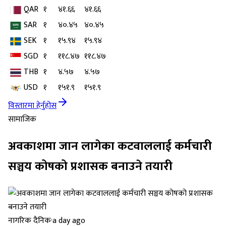
QAR
१
४१.६६
४१.६६
SAR
१
४०.४५
४०.४५
SEK
१
१५.९४
१५.९४
SGD
१
११८.४७
११८.४७
THB
१
४.५७
४.५७
USD
१
१५१.९
१५१.९
विस्तारमा हेर्नुहोस
सामाजिक
अवकाशमा जान लागेका कटवाललाई कर्मचारी
सञ्चय कोषको प्रशासक बनाउने तयारी
नागरिक दैनिक
·
a day ago