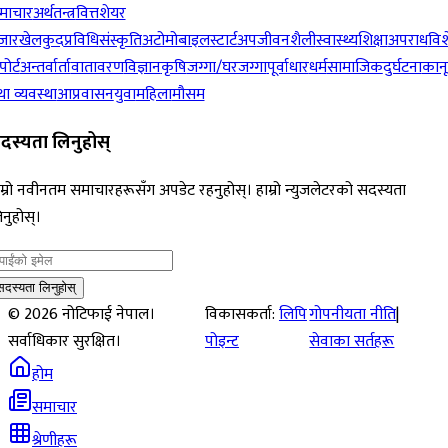
माचार
अर्थतन्त्र
वित्त
शेयर
जार
खेलकुद
प्रविधि
संस्कृति
अटोमोबाइल
स्टार्टअप
जीवनशैली
स्वास्थ्य
शिक्षा
अपराध
विश
पोर्ट
अन्तर्वार्ता
वातावरण
विज्ञान
कृषि
जग्गा/घरजग्गा
पूर्वाधार
धर्म
सामाजिक
दुर्घटना
कान
ा व्यवस्था
आप्रवासन
युवा
महिला
मौसम
दस्यता लिनुहोस्
म्रो नवीनतम समाचारहरूसँग अपडेट रहनुहोस्। हाम्रो न्युजलेटरको सदस्यता
नुहोस्।
सदस्यता लिनुहोस्
©
2026
नोटिफाई नेपाल।
विकासकर्ता:
लिपि
गोपनीयता नीति
|
सर्वाधिकार सुरक्षित।
पोइन्ट
सेवाका सर्तहरू
होम
समाचार
श्रेणीहरू