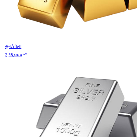
सुन/तोला
२,९६,०००