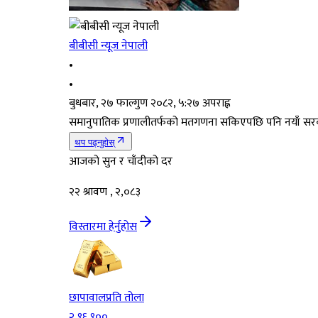
बीबीसी न्यूज नेपाली
•
•
बुधबार, २७ फाल्गुण २०८२, ५:२७ अपराह्न
समानुपातिक प्रणालीतर्फको मतगणना सकिएपछि पनि नयाँ सरक
थप पढ्नुहोस्
आजको सुन र चाँदीको दर
२२ श्रावण , २,०८३
विस्तारमा हेर्नुहोस
छापावाल
प्रति तोला
२,९६,९००