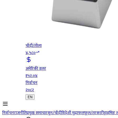
चाँदी/तोला
४,५८०
अमेरिकी डलर
१५२.०४
निर्वाचन
२०८२
EN
निर्वाचन
राजनीति
प्रमुख समाचार
सुन/चाँदी
विदेशी मुद्रा
फलफूल/तरकारी
ड्राइभिङ 