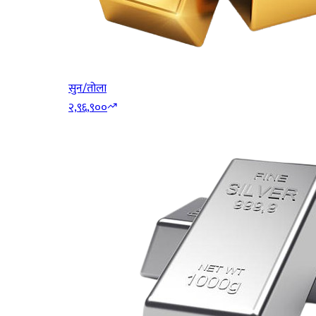
सुन/तोला
२,९६,९००