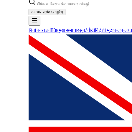
समाचार स्रोत छान्नुहोस्
निर्वाचन
राजनीति
प्रमुख समाचार
सुन/चाँदी
विदेशी मुद्रा
फलफूल/त