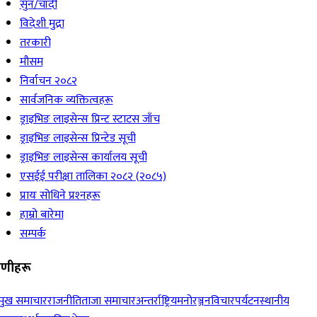
सुन/चाँदी
विदेशी मुद्रा
तरकारी
मौसम
निर्वाचन २०८२
सार्वजनिक व्यक्तित्वहरू
ड्राइभिङ लाइसेन्स प्रिन्ट स्टाटस जाँच
ड्राइभिङ लाइसेन्स प्रिन्टेड सूची
ड्राइभिङ लाइसेन्स कार्यालय सूची
एसईई परीक्षा तालिका २०८२ (२०८५)
प्रायः सोधिने प्रश्‍नहरू
हाम्रो बारेमा
सम्पर्क
रेणीहरू
रमुख समाचार
राजनीति
ताजा समाचार
अन्तर्राष्ट्रिय
मनोरञ्जन
विचार
पर्यटन
स्थानीय