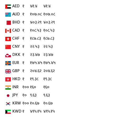
AED
१
४१.४
४१.४
AUD
१
१०७.०८
१०७.०८
BHD
१
४०३.२९
४०३.२९
CAD
१
१०८.५३
१०८.५३
CHF
१
१८७.८३
१८७.८३
CNY
१
२२.५३
२२.५३
DKK
१
२३.४७
२३.४७
EUR
१
१७५.४५
१७५.४५
GBP
१
२०४.६२
२०४.६२
HKD
१
१९.३८
१९.३८
INR
१००
१६०
१६०
JPY
१०
९.६३
९.६३
KRW
१००
१०.६७
१०.६७
KWD
१
४९५.१५
४९५.१५