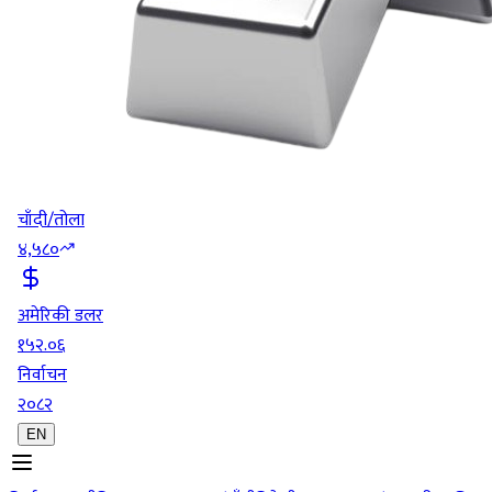
चाँदी/तोला
४,५८०
अमेरिकी डलर
१५२.०६
निर्वाचन
२०८२
EN