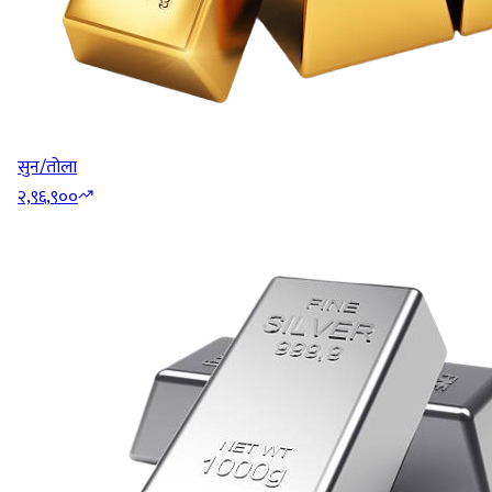
सुन/तोला
२,९६,९००