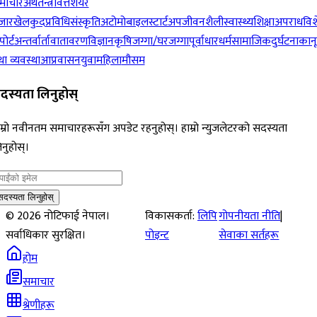
माचार
अर्थतन्त्र
वित्त
शेयर
जार
खेलकुद
प्रविधि
संस्कृति
अटोमोबाइल
स्टार्टअप
जीवनशैली
स्वास्थ्य
शिक्षा
अपराध
विश
पोर्ट
अन्तर्वार्ता
वातावरण
विज्ञान
कृषि
जग्गा/घरजग्गा
पूर्वाधार
धर्म
सामाजिक
दुर्घटना
कान
ा व्यवस्था
आप्रवासन
युवा
महिला
मौसम
दस्यता लिनुहोस्
म्रो नवीनतम समाचारहरूसँग अपडेट रहनुहोस्। हाम्रो न्युजलेटरको सदस्यता
नुहोस्।
सदस्यता लिनुहोस्
©
2026
नोटिफाई नेपाल।
विकासकर्ता:
लिपि
गोपनीयता नीति
|
सर्वाधिकार सुरक्षित।
पोइन्ट
सेवाका सर्तहरू
होम
समाचार
श्रेणीहरू