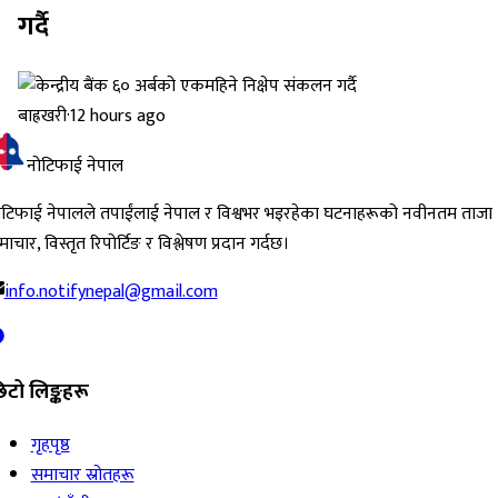
गर्दै
बाह्रखरी
·
12 hours ago
नोटिफाई नेपाल
ोटिफाई नेपालले तपाईंलाई नेपाल र विश्वभर भइरहेका घटनाहरूको नवीनतम ताजा
ाचार, विस्तृत रिपोर्टिङ र विश्लेषण प्रदान गर्दछ।
info.notifynepal@gmail.com
िटो लिङ्कहरू
गृहपृष्ठ
समाचार स्रोतहरू