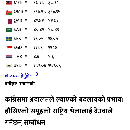
MYR
१
३७.१८
३७.१८
OMR
१
३९४.९५
३९४.९५
QAR
१
४१.७१
४१.७१
SAR
१
४०.४९
४०.४९
SEK
१
१६.०५
१६.०५
SGD
१
११८.६
११८.६
THB
१
४.६
४.६
USD
१
१५२.०६
१५२.०६
विस्तारमा हेर्नुहोस
वर्गीकृत नगरिएको
कांग्रेसमा अदालतले ल्याएको बदलावको प्रभाव:
हौसिएको समूहको राष्ट्रिय भेलालाई देउवाले
गर्नेछन् सम्बोधन