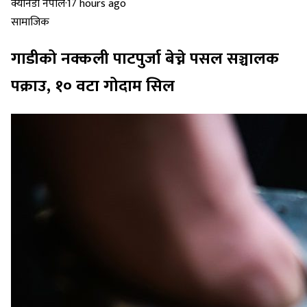
क्यानडा नेपाल
·
17 hours ago
सामाजिक
गाडीको नक्कली पाटपुर्जा बेच्ने पसल सञ्चालक
पक्राउ, १० वटा गोदाम सिल