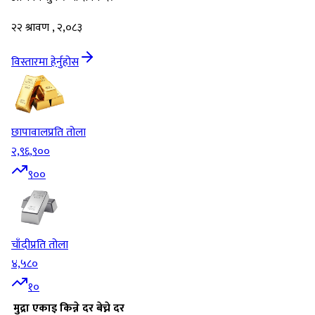
२२ श्रावण , २,०८३
विस्तारमा हेर्नुहोस
छापावाल
प्रति तोला
२,९६,९००
९००
चाँदी
प्रति तोला
४,५८०
१०
मुद्रा
एकाइ
किन्ने दर
बेच्ने दर