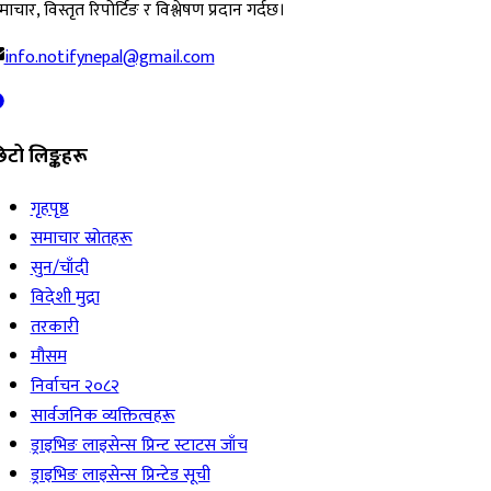
ाचार, विस्तृत रिपोर्टिङ र विश्लेषण प्रदान गर्दछ।
info.notifynepal@gmail.com
िटो लिङ्कहरू
गृहपृष्ठ
समाचार स्रोतहरू
सुन/चाँदी
विदेशी मुद्रा
तरकारी
मौसम
निर्वाचन २०८२
सार्वजनिक व्यक्तित्वहरू
ड्राइभिङ लाइसेन्स प्रिन्ट स्टाटस जाँच
ड्राइभिङ लाइसेन्स प्रिन्टेड सूची