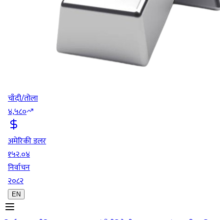
चाँदी/तोला
४,५८०
अमेरिकी डलर
१५२.०४
निर्वाचन
२०८२
EN