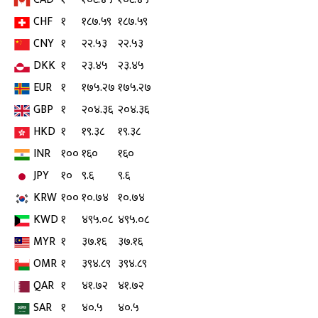
CHF
१
१८७.५९
१८७.५९
CNY
१
२२.५३
२२.५३
DKK
१
२३.४५
२३.४५
EUR
१
१७५.२७
१७५.२७
GBP
१
२०४.३६
२०४.३६
HKD
१
१९.३८
१९.३८
INR
१००
१६०
१६०
JPY
१०
९.६
९.६
KRW
१००
१०.७४
१०.७४
KWD
१
४९५.०८
४९५.०८
MYR
१
३७.१६
३७.१६
OMR
१
३९४.८९
३९४.८९
QAR
१
४१.७२
४१.७२
SAR
१
४०.५
४०.५