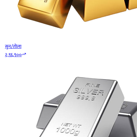
सुन/तोला
२,९६,९००