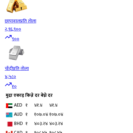
छापावाल
प्रति तोला
२,९६,९००
९००
चाँदी
प्रति तोला
४,५८०
१०
मुद्रा
एकाइ
किन्ने दर
बेच्ने दर
AED
१
४१.४
४१.४
AUD
१
१०७.०४
१०७.०४
BHD
१
४०३.२४
४०३.२४
CAD
१
१०८.४५
१०८.४५