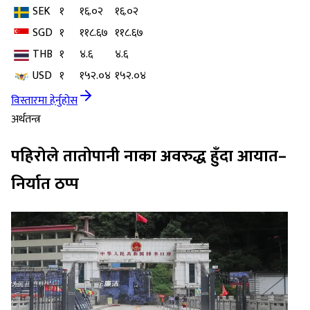
SEK
१
१६.०२
१६.०२
SGD
१
११८.६७
११८.६७
THB
१
४.६
४.६
USD
१
१५२.०४
१५२.०४
विस्तारमा हेर्नुहोस
अर्थतन्त्र
पहिरोले तातोपानी नाका अवरुद्ध हुँदा आयात–
निर्यात ठप्प