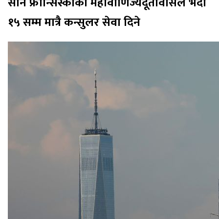
सान फ्रान्सिस्कोको महावाणिज्यदूतावासले भदौ
१५ सम्म मात्रै कन्सुलर सेवा दिने