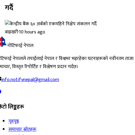
गर्दै
बाह्रखरी
·
10 hours ago
नोटिफाई नेपाल
ोटिफाई नेपालले तपाईंलाई नेपाल र विश्वभर भइरहेका घटनाहरूको नवीनतम ताजा
ाचार, विस्तृत रिपोर्टिङ र विश्लेषण प्रदान गर्दछ।
info.notifynepal@gmail.com
िटो लिङ्कहरू
गृहपृष्ठ
समाचार स्रोतहरू