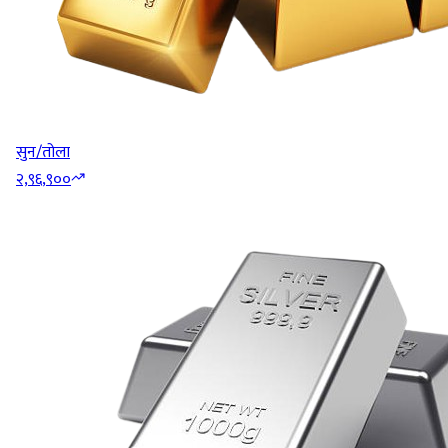
सुन/तोला
२,९६,९००