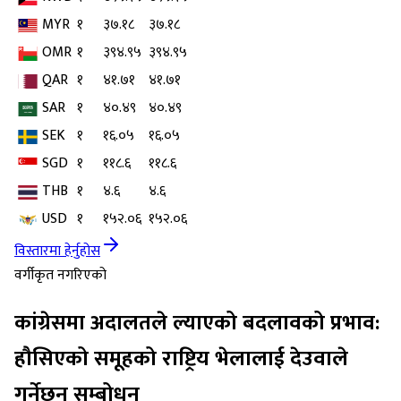
MYR
१
३७.१८
३७.१८
OMR
१
३९४.९५
३९४.९५
QAR
१
४१.७१
४१.७१
SAR
१
४०.४९
४०.४९
SEK
१
१६.०५
१६.०५
SGD
१
११८.६
११८.६
THB
१
४.६
४.६
USD
१
१५२.०६
१५२.०६
विस्तारमा हेर्नुहोस
वर्गीकृत नगरिएको
कांग्रेसमा अदालतले ल्याएको बदलावको प्रभाव:
हौसिएको समूहको राष्ट्रिय भेलालाई देउवाले
गर्नेछन् सम्बोधन