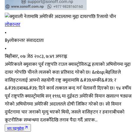
लोकान्तर
•
By
लोकान्तर संवाददाता
•
बिहीबार, ०७ जेठ २०८३, ७:४९ अपराह्न
अमेरिकाले क्युवाका पूर्व राष्ट्रपति राउल क्यास्ट्रोविरुद्ध हत्याको अभियोगमा मुद्दा
दायर गरेपछि चीनले त्यसको कडा प्रतिवाद गरेको छ। &nbsp;बेइजिङले
वासिङ्टनलाई आफ्नो सहयोगी राष्ट्र क्युवामाथि &#39;धम्की&#39; र
&#39;दबाब&#39; दिने कार्य तत्काल बन्द गर्न चेतावनी दिएको छ। ९४ वर्षीय
पूर्व राष्ट्रपति क्यास्ट्रोमाथि सन् १९९६ मा दुईवटा अमेरिकी विमान खसाल्न षड्यन्त्र
गरेको अभियोगमा अमेरिकी अदालतले दोषी जिकिर गरेको छ। सो विमान
दुर्घटनामा चार जनाको मृत्यु भएको थियो, जसले वासिङ्टन र हवानाबीचको
कूटनीतिक सम्बन्धमा दशकौँदेखि तनाव पैदा गर्दै आएक...
थप पढ्नुहोस्