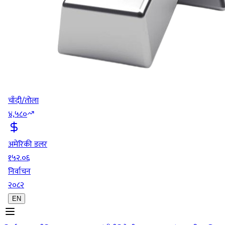
चाँदी/तोला
४,५८०
अमेरिकी डलर
१५२.०६
निर्वाचन
२०८२
EN