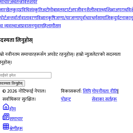
माचार
अर्थतन्त्र
वित्त
शेयर
जार
खेलकुद
प्रविधि
संस्कृति
अटोमोबाइल
स्टार्टअप
जीवनशैली
स्वास्थ्य
शिक्षा
अपराध
विश
पोर्ट
अन्तर्वार्ता
वातावरण
विज्ञान
कृषि
जग्गा/घरजग्गा
पूर्वाधार
धर्म
सामाजिक
दुर्घटना
कान
ा व्यवस्था
आप्रवासन
युवा
महिला
मौसम
दस्यता लिनुहोस्
म्रो नवीनतम समाचारहरूसँग अपडेट रहनुहोस्। हाम्रो न्युजलेटरको सदस्यता
नुहोस्।
सदस्यता लिनुहोस्
©
2026
नोटिफाई नेपाल।
विकासकर्ता:
लिपि
गोपनीयता नीति
|
सर्वाधिकार सुरक्षित।
पोइन्ट
सेवाका सर्तहरू
होम
समाचार
श्रेणीहरू