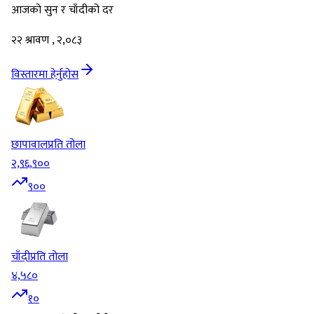
आजको सुन र चाँदीको दर
२२ श्रावण , २,०८३
विस्तारमा हेर्नुहोस
छापावाल
प्रति तोला
२,९६,९००
९००
चाँदी
प्रति तोला
४,५८०
१०