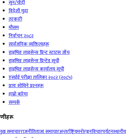
सुन/चाँदी
विदेशी मुद्रा
तरकारी
मौसम
निर्वाचन २०८२
सार्वजनिक व्यक्तित्वहरू
ड्राइभिङ लाइसेन्स प्रिन्ट स्टाटस जाँच
ड्राइभिङ लाइसेन्स प्रिन्टेड सूची
ड्राइभिङ लाइसेन्स कार्यालय सूची
एसईई परीक्षा तालिका २०८२ (२०८५)
प्रायः सोधिने प्रश्‍नहरू
हाम्रो बारेमा
सम्पर्क
रेणीहरू
रमुख समाचार
राजनीति
ताजा समाचार
अन्तर्राष्ट्रिय
मनोरञ्जन
विचार
पर्यटन
स्थानीय