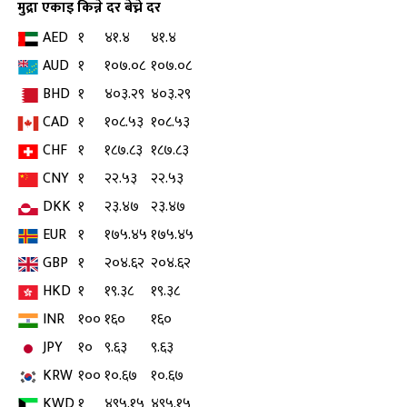
मुद्रा
एकाइ
किन्ने दर
बेच्ने दर
AED
१
४१.४
४१.४
AUD
१
१०७.०८
१०७.०८
BHD
१
४०३.२९
४०३.२९
CAD
१
१०८.५३
१०८.५३
CHF
१
१८७.८३
१८७.८३
CNY
१
२२.५३
२२.५३
DKK
१
२३.४७
२३.४७
EUR
१
१७५.४५
१७५.४५
GBP
१
२०४.६२
२०४.६२
HKD
१
१९.३८
१९.३८
INR
१००
१६०
१६०
JPY
१०
९.६३
९.६३
KRW
१००
१०.६७
१०.६७
KWD
१
४९५.१५
४९५.१५