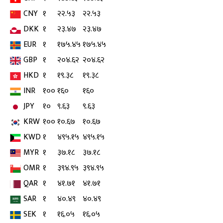
CNY
१
२२.५३
२२.५३
DKK
१
२३.४७
२३.४७
EUR
१
१७५.४५
१७५.४५
GBP
१
२०४.६२
२०४.६२
HKD
१
१९.३८
१९.३८
INR
१००
१६०
१६०
JPY
१०
९.६३
९.६३
KRW
१००
१०.६७
१०.६७
KWD
१
४९५.१५
४९५.१५
MYR
१
३७.१८
३७.१८
OMR
१
३९४.९५
३९४.९५
QAR
१
४१.७१
४१.७१
SAR
१
४०.४९
४०.४९
SEK
१
१६.०५
१६.०५