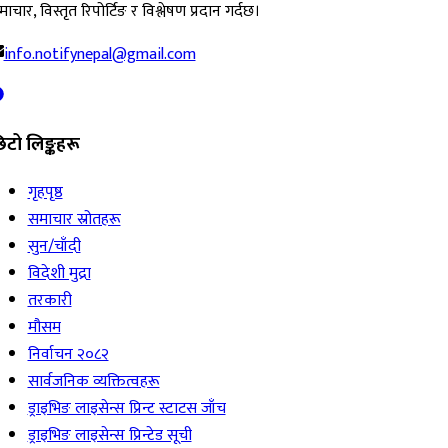
ाचार, विस्तृत रिपोर्टिङ र विश्लेषण प्रदान गर्दछ।
info.notifynepal@gmail.com
िटो लिङ्कहरू
गृहपृष्ठ
समाचार स्रोतहरू
सुन/चाँदी
विदेशी मुद्रा
तरकारी
मौसम
निर्वाचन २०८२
सार्वजनिक व्यक्तित्वहरू
ड्राइभिङ लाइसेन्स प्रिन्ट स्टाटस जाँच
ड्राइभिङ लाइसेन्स प्रिन्टेड सूची