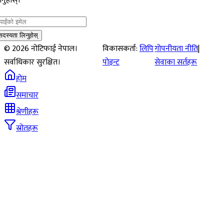
नुहोस्।
सदस्यता लिनुहोस्
©
2026
नोटिफाई नेपाल।
विकासकर्ता:
लिपि
गोपनीयता नीति
|
सर्वाधिकार सुरक्षित।
पोइन्ट
सेवाका सर्तहरू
होम
समाचार
श्रेणीहरू
स्रोतहरू