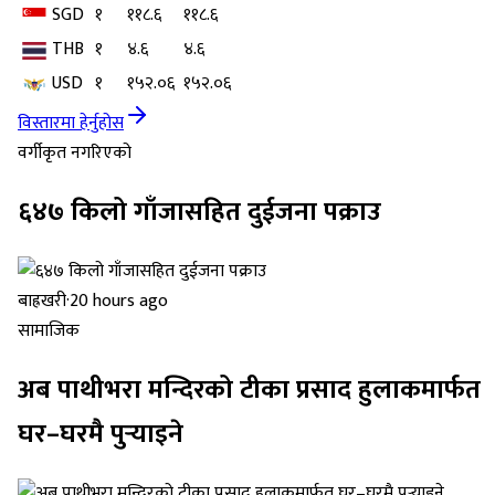
SGD
१
११८.६
११८.६
THB
१
४.६
४.६
USD
१
१५२.०६
१५२.०६
विस्तारमा हेर्नुहोस
वर्गीकृत नगरिएको
६४७ किलो गाँजासहित दुईजना पक्राउ
बाह्रखरी
·
20 hours ago
सामाजिक
अब पाथीभरा मन्दिरको टीका प्रसाद हुलाकमार्फत
घर–घरमै पुर्‍याइने