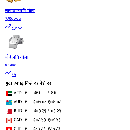
छापावाल
प्रति तोला
२,९६,०००
८,०००
चाँदी
प्रति तोला
४,५७०
९५
मुद्रा
एकाइ
किन्ने दर
बेच्ने दर
AED
१
४१.४
४१.४
AUD
१
१०७.०८
१०७.०८
BHD
१
४०३.२९
४०३.२९
CAD
१
१०८.५३
१०८.५३
CHF
१
१८७.८३
१८७.८३