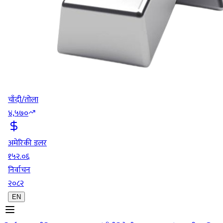
चाँदी/तोला
४,५७०
अमेरिकी डलर
१५२.०६
निर्वाचन
२०८२
EN