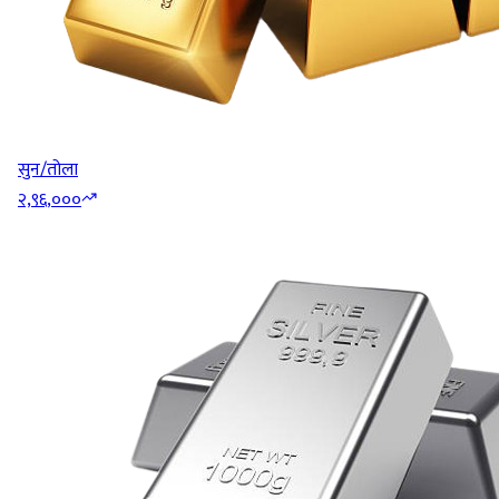
सुन/तोला
२,९६,०००