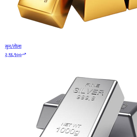
सुन/तोला
२,९६,९००