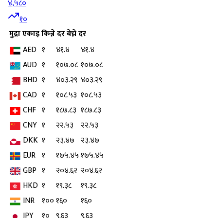
४,५८०
१०
मुद्रा
एकाइ
किन्ने दर
बेच्ने दर
AED
१
४१.४
४१.४
AUD
१
१०७.०८
१०७.०८
BHD
१
४०३.२९
४०३.२९
CAD
१
१०८.५३
१०८.५३
CHF
१
१८७.८३
१८७.८३
CNY
१
२२.५३
२२.५३
DKK
१
२३.४७
२३.४७
EUR
१
१७५.४५
१७५.४५
GBP
१
२०४.६२
२०४.६२
HKD
१
१९.३८
१९.३८
INR
१००
१६०
१६०
JPY
१०
९.६३
९.६३