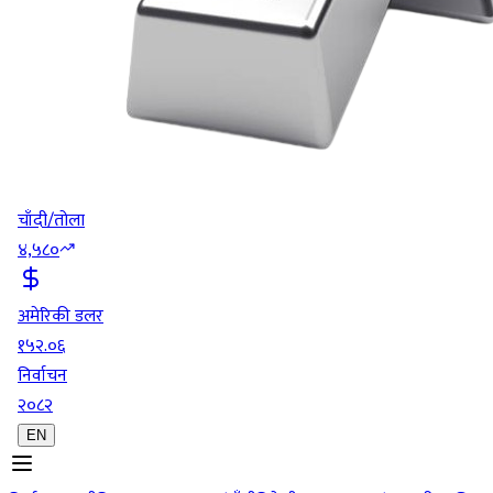
चाँदी/तोला
४,५८०
अमेरिकी डलर
१५२.०६
निर्वाचन
२०८२
EN