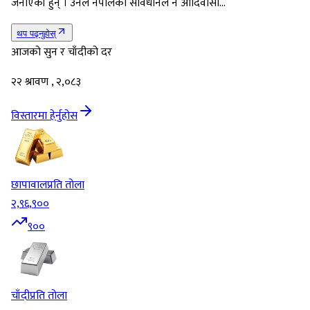
जनाएकी हुन् । उनले नेपालको संविधानले नै आदिवासी…
थप पढ्नुहोस्
आजको सुन र चाँदीको दर
२२ श्रावण , २,०८३
विस्तारमा हेर्नुहोस
छापावाल
प्रति तोला
२,९६,९००
९००
चाँदी
प्रति तोला