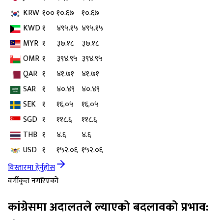
KRW
१००
१०.६७
१०.६७
KWD
१
४९५.१५
४९५.१५
MYR
१
३७.१८
३७.१८
OMR
१
३९४.९५
३९४.९५
QAR
१
४१.७१
४१.७१
SAR
१
४०.४९
४०.४९
SEK
१
१६.०५
१६.०५
SGD
१
११८.६
११८.६
THB
१
४.६
४.६
USD
१
१५२.०६
१५२.०६
विस्तारमा हेर्नुहोस
वर्गीकृत नगरिएको
कांग्रेसमा अदालतले ल्याएको बदलावको प्रभाव: