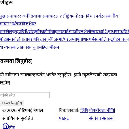
रेणीहरू
रमुख समाचार
राजनीति
ताजा समाचार
अन्तर्राष्ट्रिय
मनोरञ्जन
विचार
पर्यटन
स्थानीय
माचार
अर्थतन्त्र
वित्त
शेयर
जार
खेलकुद
प्रविधि
संस्कृति
अटोमोबाइल
स्टार्टअप
जीवनशैली
स्वास्थ्य
शिक्षा
अपराध
विश
पोर्ट
अन्तर्वार्ता
वातावरण
विज्ञान
कृषि
जग्गा/घरजग्गा
पूर्वाधार
धर्म
सामाजिक
दुर्घटना
कान
ा व्यवस्था
आप्रवासन
युवा
महिला
मौसम
दस्यता लिनुहोस्
म्रो नवीनतम समाचारहरूसँग अपडेट रहनुहोस्। हाम्रो न्युजलेटरको सदस्यता
नुहोस्।
सदस्यता लिनुहोस्
©
2026
नोटिफाई नेपाल।
विकासकर्ता:
लिपि
गोपनीयता नीति
|
सर्वाधिकार सुरक्षित।
पोइन्ट
सेवाका सर्तहरू
होम