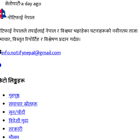
सेतोपाटी
·
a day ago
नोटिफाई नेपाल
ोटिफाई नेपालले तपाईंलाई नेपाल र विश्वभर भइरहेका घटनाहरूको नवीनतम ताजा
ाचार, विस्तृत रिपोर्टिङ र विश्लेषण प्रदान गर्दछ।
info.notifynepal@gmail.com
िटो लिङ्कहरू
गृहपृष्ठ
समाचार स्रोतहरू
सुन/चाँदी
विदेशी मुद्रा
तरकारी
मौसम