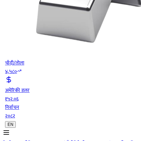
चाँदी/तोला
४,५८०
अमेरिकी डलर
१५२.०६
निर्वाचन
२०८२
EN