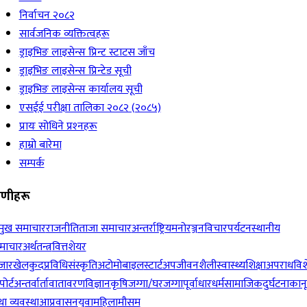
निर्वाचन २०८२
सार्वजनिक व्यक्तित्वहरू
ड्राइभिङ लाइसेन्स प्रिन्ट स्टाटस जाँच
ड्राइभिङ लाइसेन्स प्रिन्टेड सूची
ड्राइभिङ लाइसेन्स कार्यालय सूची
एसईई परीक्षा तालिका २०८२ (२०८५)
प्रायः सोधिने प्रश्‍नहरू
हाम्रो बारेमा
सम्पर्क
रेणीहरू
रमुख समाचार
राजनीति
ताजा समाचार
अन्तर्राष्ट्रिय
मनोरञ्जन
विचार
पर्यटन
स्थानीय
माचार
अर्थतन्त्र
वित्त
शेयर
जार
खेलकुद
प्रविधि
संस्कृति
अटोमोबाइल
स्टार्टअप
जीवनशैली
स्वास्थ्य
शिक्षा
अपराध
विश
पोर्ट
अन्तर्वार्ता
वातावरण
विज्ञान
कृषि
जग्गा/घरजग्गा
पूर्वाधार
धर्म
सामाजिक
दुर्घटना
कान
ा व्यवस्था
आप्रवासन
युवा
महिला
मौसम