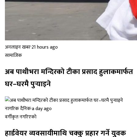
अनलाइन खबर
·
21 hours ago
सामाजिक
अब पाथीभरा मन्दिरको टीका प्रसाद हुलाकमार्फत
घर–घरमै पुर्‍याइने
नागरिक दैनिक
·
a day ago
वर्गीकृत नगरिएको
हार्डवेयर व्यवसायीमाथि चक्कु प्रहार गर्ने युुवक