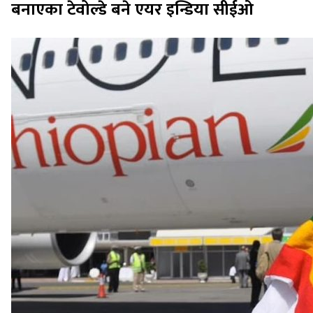
बनाएका टेवोल्डे बने एयर इन्डिया सीईओ