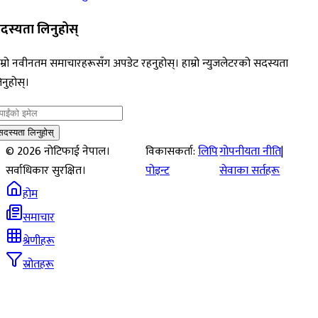
दस्यता लिनुहोस्
म्रो नवीनतम समाचारहरूसँग अपडेट रहनुहोस्। हाम्रो न्युजलेटरको सदस्यता
नुहोस्।
सदस्यता लिनुहोस्
©
2026
नोटिफाई नेपाल।
विकासकर्ता:
लिपि
गोपनीयता नीति
|
सर्वाधिकार सुरक्षित।
पोइन्ट
सेवाका सर्तहरू
होम
समाचार
श्रेणीहरू
स्रोतहरू