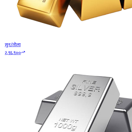
सुन/तोला
२,९६,९००