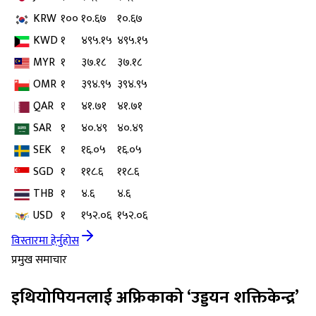
KRW
१००
१०.६७
१०.६७
KWD
१
४९५.१५
४९५.१५
MYR
१
३७.१८
३७.१८
OMR
१
३९४.९५
३९४.९५
QAR
१
४१.७१
४१.७१
SAR
१
४०.४९
४०.४९
SEK
१
१६.०५
१६.०५
SGD
१
११८.६
११८.६
THB
१
४.६
४.६
USD
१
१५२.०६
१५२.०६
विस्तारमा हेर्नुहोस
प्रमुख समाचार
इथियोपियनलाई अफ्रिकाको ‘उड्डयन शक्तिकेन्द्र’