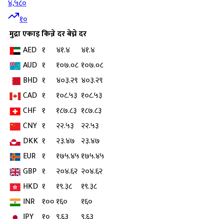
४,५८०
१०
मुद्रा
एकाइ
किन्ने दर
बेच्ने दर
AED
१
४१.४
४१.४
AUD
१
१०७.०८
१०७.०८
BHD
१
४०३.२९
४०३.२९
CAD
१
१०८.५३
१०८.५३
CHF
१
१८७.८३
१८७.८३
CNY
१
२२.५३
२२.५३
DKK
१
२३.४७
२३.४७
EUR
१
१७५.४५
१७५.४५
GBP
१
२०४.६२
२०४.६२
HKD
१
१९.३८
१९.३८
INR
१००
१६०
१६०
JPY
१०
९.६३
९.६३