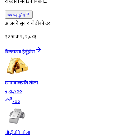
राहदानी बनाउन बिहान…
थप पढ्नुहोस्
आजको सुन र चाँदीको दर
२२ श्रावण , २,०८३
विस्तारमा हेर्नुहोस
छापावाल
प्रति तोला
२,९६,९००
९००
चाँदी
प्रति तोला