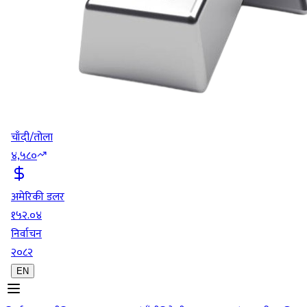
चाँदी/तोला
४,५८०
अमेरिकी डलर
१५२.०४
निर्वाचन
२०८२
EN