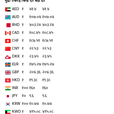
मुद्रा
एकाइ
किन्ने दर
बेच्ने दर
AED
१
४१.४
४१.४
AUD
१
१०७.०४
१०७.०४
BHD
१
४०३.२४
४०३.२४
CAD
१
१०८.४५
१०८.४५
CHF
१
१८७.५९
१८७.५९
CNY
१
२२.५३
२२.५३
DKK
१
२३.४५
२३.४५
EUR
१
१७५.२७
१७५.२७
GBP
१
२०४.३६
२०४.३६
HKD
१
१९.३८
१९.३८
INR
१००
१६०
१६०
JPY
१०
९.६
९.६
KRW
१००
१०.७४
१०.७४
KWD
१
४९५.०८
४९५.०८