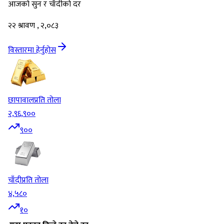
आजको सुन र चाँदीको दर
२२ श्रावण , २,०८३
विस्तारमा हेर्नुहोस
छापावाल
प्रति तोला
२,९६,९००
९००
चाँदी
प्रति तोला
४,५८०
१०