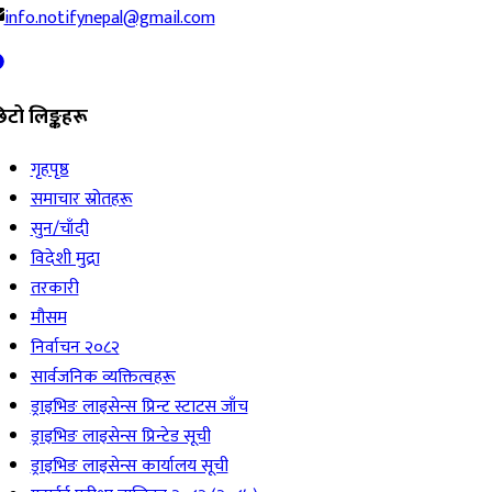
info.notifynepal@gmail.com
िटो लिङ्कहरू
गृहपृष्ठ
समाचार स्रोतहरू
सुन/चाँदी
विदेशी मुद्रा
तरकारी
मौसम
निर्वाचन २०८२
सार्वजनिक व्यक्तित्वहरू
ड्राइभिङ लाइसेन्स प्रिन्ट स्टाटस जाँच
ड्राइभिङ लाइसेन्स प्रिन्टेड सूची
ड्राइभिङ लाइसेन्स कार्यालय सूची