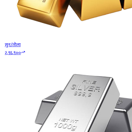
सुन/तोला
२,९६,९००