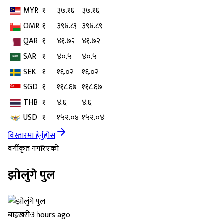
MYR
१
३७.१६
३७.१६
OMR
१
३९४.८९
३९४.८९
QAR
१
४१.७२
४१.७२
SAR
१
४०.५
४०.५
SEK
१
१६.०२
१६.०२
SGD
१
११८.६७
११८.६७
THB
१
४.६
४.६
USD
१
१५२.०४
१५२.०४
विस्तारमा हेर्नुहोस
वर्गीकृत नगरिएको
झोलुंगे पुल
बाह्रखरी
·
3 hours ago