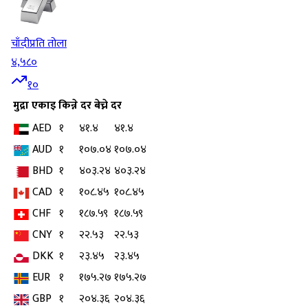
चाँदी
प्रति तोला
४,५८०
१०
मुद्रा
एकाइ
किन्ने दर
बेच्ने दर
AED
१
४१.४
४१.४
AUD
१
१०७.०४
१०७.०४
BHD
१
४०३.२४
४०३.२४
CAD
१
१०८.४५
१०८.४५
CHF
१
१८७.५९
१८७.५९
CNY
१
२२.५३
२२.५३
DKK
१
२३.४५
२३.४५
EUR
१
१७५.२७
१७५.२७
GBP
१
२०४.३६
२०४.३६