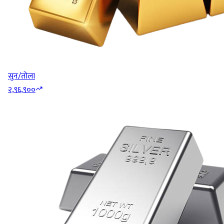
सुन/तोला
२,९६,९००