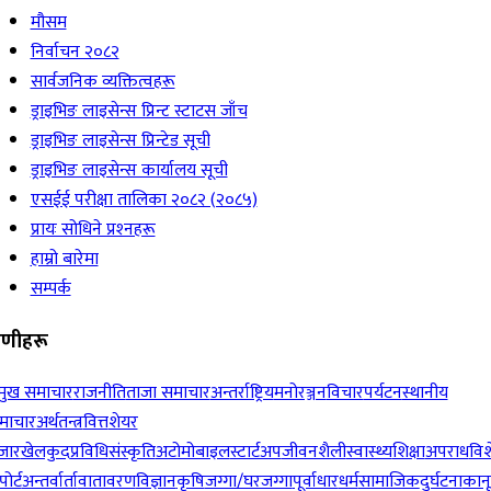
मौसम
निर्वाचन २०८२
सार्वजनिक व्यक्तित्वहरू
ड्राइभिङ लाइसेन्स प्रिन्ट स्टाटस जाँच
ड्राइभिङ लाइसेन्स प्रिन्टेड सूची
ड्राइभिङ लाइसेन्स कार्यालय सूची
एसईई परीक्षा तालिका २०८२ (२०८५)
प्रायः सोधिने प्रश्‍नहरू
हाम्रो बारेमा
सम्पर्क
रेणीहरू
रमुख समाचार
राजनीति
ताजा समाचार
अन्तर्राष्ट्रिय
मनोरञ्जन
विचार
पर्यटन
स्थानीय
माचार
अर्थतन्त्र
वित्त
शेयर
जार
खेलकुद
प्रविधि
संस्कृति
अटोमोबाइल
स्टार्टअप
जीवनशैली
स्वास्थ्य
शिक्षा
अपराध
विश
पोर्ट
अन्तर्वार्ता
वातावरण
विज्ञान
कृषि
जग्गा/घरजग्गा
पूर्वाधार
धर्म
सामाजिक
दुर्घटना
कान