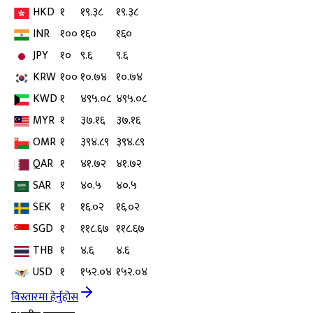
HKD
१
१९.३८
१९.३८
INR
१००
१६०
१६०
JPY
१०
९.६
९.६
KRW
१००
१०.७४
१०.७४
KWD
१
४९५.०८
४९५.०८
MYR
१
३७.१६
३७.१६
OMR
१
३९४.८९
३९४.८९
QAR
१
४१.७२
४१.७२
SAR
१
४०.५
४०.५
SEK
१
१६.०२
१६.०२
SGD
१
११८.६७
११८.६७
THB
१
४.६
४.६
USD
१
१५२.०४
१५२.०४
विस्तारमा हेर्नुहोस