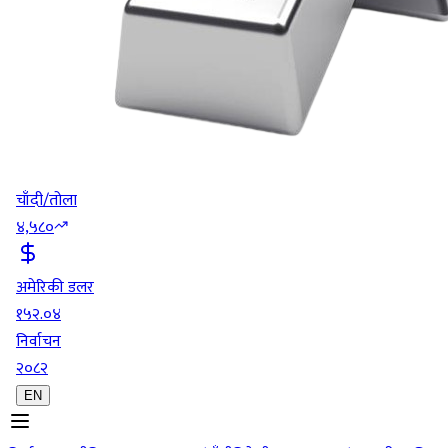
चाँदी/तोला
४,५८०
अमेरिकी डलर
१५२.०४
निर्वाचन
२०८२
EN