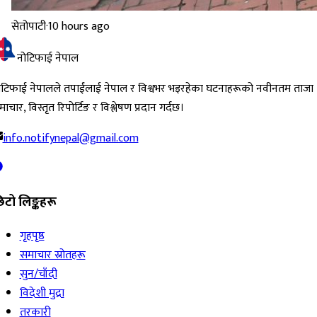
सेतोपाटी
·
10 hours ago
नोटिफाई नेपाल
ोटिफाई नेपालले तपाईंलाई नेपाल र विश्वभर भइरहेका घटनाहरूको नवीनतम ताजा
ाचार, विस्तृत रिपोर्टिङ र विश्लेषण प्रदान गर्दछ।
info.notifynepal@gmail.com
िटो लिङ्कहरू
गृहपृष्ठ
समाचार स्रोतहरू
सुन/चाँदी
विदेशी मुद्रा
तरकारी