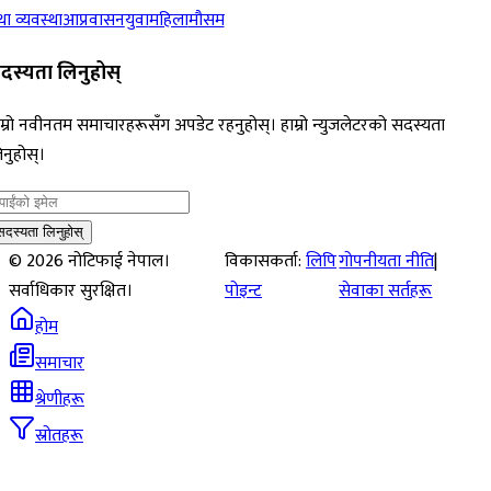
ा व्यवस्था
आप्रवासन
युवा
महिला
मौसम
दस्यता लिनुहोस्
म्रो नवीनतम समाचारहरूसँग अपडेट रहनुहोस्। हाम्रो न्युजलेटरको सदस्यता
नुहोस्।
सदस्यता लिनुहोस्
©
2026
नोटिफाई नेपाल।
विकासकर्ता:
लिपि
गोपनीयता नीति
|
सर्वाधिकार सुरक्षित।
पोइन्ट
सेवाका सर्तहरू
होम
समाचार
श्रेणीहरू
स्रोतहरू