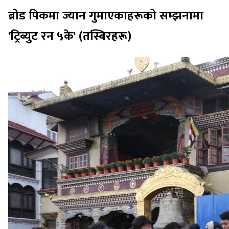
ब्रोड पिकमा ज्यान गुमाएकाहरूको सम्झनामा
'ट्रिब्युट रन ५के' (तस्बिरहरू)