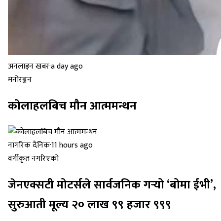
अनलाइन खबर
·
a day ago
मनोरञ्जन
कोलाहलबिच मौन आत्ममन्थन
नागरिक दैनिक
·
11 hours ago
वर्गीकृत नगरिएको
जेनएक्सटी मोटर्सले सार्वजनिक गर्‍यो ‘बोमा ईभी’,
सुरुआती मूल्य २० लाख ९९ हजार ९९९