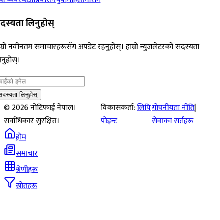
दस्यता लिनुहोस्
म्रो नवीनतम समाचारहरूसँग अपडेट रहनुहोस्। हाम्रो न्युजलेटरको सदस्यता
नुहोस्।
सदस्यता लिनुहोस्
©
2026
नोटिफाई नेपाल।
विकासकर्ता:
लिपि
गोपनीयता नीति
|
सर्वाधिकार सुरक्षित।
पोइन्ट
सेवाका सर्तहरू
होम
समाचार
श्रेणीहरू
स्रोतहरू