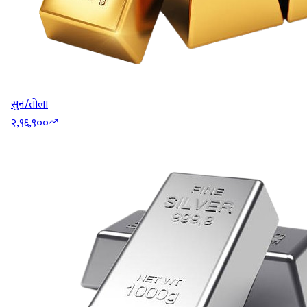
सुन/तोला
२,९६,९००