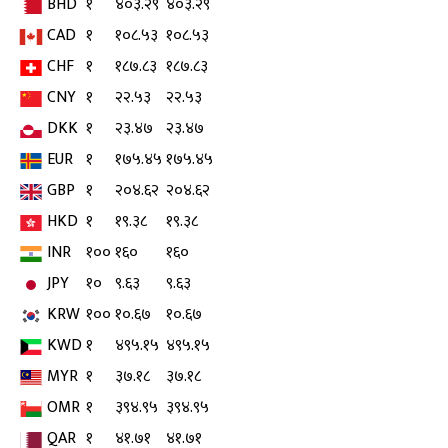
BHD
१
४०३.२९
४०३.२९
CAD
१
१०८.५३
१०८.५३
CHF
१
१८७.८३
१८७.८३
CNY
१
२२.५३
२२.५३
DKK
१
२३.४७
२३.४७
EUR
१
१७५.४५
१७५.४५
GBP
१
२०४.६२
२०४.६२
HKD
१
१९.३८
१९.३८
INR
१००
१६०
१६०
JPY
१०
९.६३
९.६३
KRW
१००
१०.६७
१०.६७
KWD
१
४९५.१५
४९५.१५
MYR
१
३७.१८
३७.१८
OMR
१
३९४.९५
३९४.९५
QAR
१
४१.७१
४१.७१