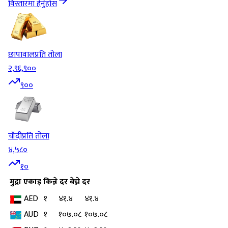
विस्तारमा हेर्नुहोस
छापावाल
प्रति तोला
२,९६,९००
९००
चाँदी
प्रति तोला
४,५८०
१०
मुद्रा
एकाइ
किन्ने दर
बेच्ने दर
AED
१
४१.४
४१.४
AUD
१
१०७.०८
१०७.०८