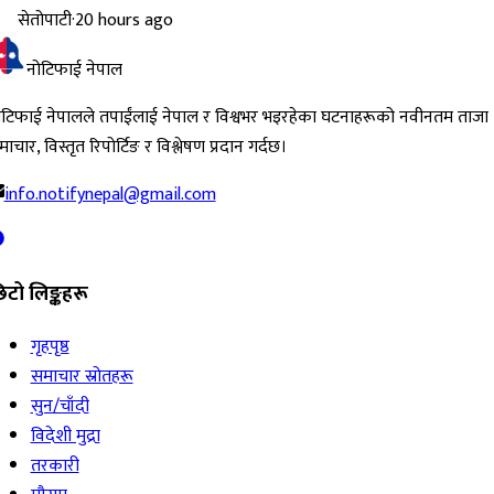
सेतोपाटी
·
20 hours ago
नोटिफाई नेपाल
ोटिफाई नेपालले तपाईंलाई नेपाल र विश्वभर भइरहेका घटनाहरूको नवीनतम ताजा
ाचार, विस्तृत रिपोर्टिङ र विश्लेषण प्रदान गर्दछ।
info.notifynepal@gmail.com
िटो लिङ्कहरू
गृहपृष्ठ
समाचार स्रोतहरू
सुन/चाँदी
विदेशी मुद्रा
तरकारी