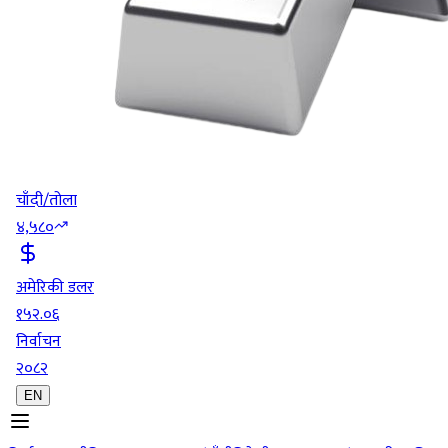
चाँदी/तोला
४,५८०
अमेरिकी डलर
१५२.०६
निर्वाचन
२०८२
EN