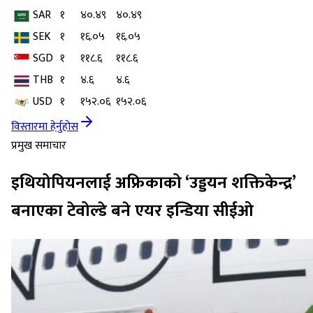
SAR
१
४०.४९
४०.४९
SEK
१
१६.०५
१६.०५
SGD
१
११८.६
११८.६
THB
१
४.६
४.६
USD
१
१५२.०६
१५२.०६
विस्तारमा हेर्नुहोस
प्रमुख समाचार
इथियोपियनलाई अफ्रिकाको ‘उड्डयन शक्तिकेन्द्र’
बनाएका टेवोल्डे बने एयर इन्डिया सीईओ