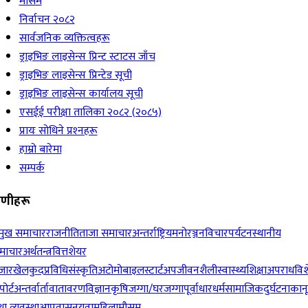
मौसम
निर्वाचन २०८२
सार्वजनिक व्यक्तित्वहरू
ड्राइभिङ लाइसेन्स प्रिन्ट स्टाटस जाँच
ड्राइभिङ लाइसेन्स प्रिन्टेड सूची
ड्राइभिङ लाइसेन्स कार्यालय सूची
एसईई परीक्षा तालिका २०८२ (२०८५)
प्रायः सोधिने प्रश्‍नहरू
हाम्रो बारेमा
सम्पर्क
रेणीहरू
रमुख समाचार
राजनीति
ताजा समाचार
अन्तर्राष्ट्रिय
मनोरञ्जन
विचार
पर्यटन
स्थानीय
माचार
अर्थतन्त्र
वित्त
शेयर
जार
खेलकुद
प्रविधि
संस्कृति
अटोमोबाइल
स्टार्टअप
जीवनशैली
स्वास्थ्य
शिक्षा
अपराध
विश
पोर्ट
अन्तर्वार्ता
वातावरण
विज्ञान
कृषि
जग्गा/घरजग्गा
पूर्वाधार
धर्म
सामाजिक
दुर्घटना
कान
ा व्यवस्था
आप्रवासन
युवा
महिला
मौसम