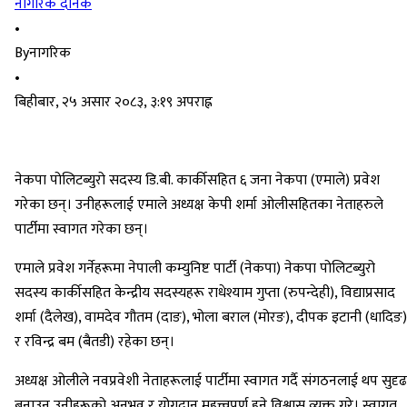
नागरिक दैनिक
•
By
नागरिक
•
बिहीबार, २५ असार २०८३, ३:१९ अपराह्न
नेकपा पोलिटब्युरो सदस्य डि.बी. कार्कीसहित ६ जना नेकपा (एमाले) प्रवेश
गरेका छन्। उनीहरूलाई एमाले अध्यक्ष केपी शर्मा ओलीसहितका नेताहरुले
पार्टीमा स्वागत गरेका छन्।
एमाले प्रवेश गर्नेहरूमा नेपाली कम्युनिष्ट पार्टी (नेकपा) नेकपा पोलिटब्युरो
सदस्य कार्कीसहित केन्द्रीय सदस्यहरू राधेश्याम गुप्ता (रुपन्देही), विद्याप्रसाद
शर्मा (दैलेख), वामदेव गौतम (दाङ), भोला बराल (मोरङ), दीपक इटानी (धादिङ)
र रविन्द्र बम (बैतडी) रहेका छन्।
अध्यक्ष ओलीले नवप्रवेशी नेताहरूलाई पार्टीमा स्वागत गर्दै संगठनलाई थप सुदृढ
बनाउन उनीहरूको अनुभव र योगदान महत्त्वपूर्ण हुने विश्वास व्यक्त गरे। स्वागत