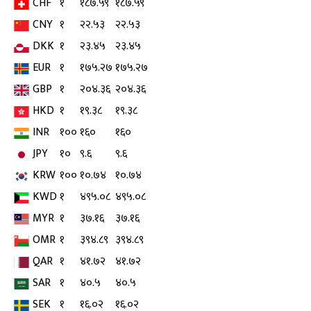
CHF
१
१८७.५९
१८७.५९
CNY
१
२२.५३
२२.५३
DKK
१
२३.४५
२३.४५
EUR
१
१७५.२७
१७५.२७
GBP
१
२०४.३६
२०४.३६
HKD
१
१९.३८
१९.३८
INR
१००
१६०
१६०
JPY
१०
९.६
९.६
KRW
१००
१०.७४
१०.७४
KWD
१
४९५.०८
४९५.०८
MYR
१
३७.१६
३७.१६
OMR
१
३९४.८९
३९४.८९
QAR
१
४१.७२
४१.७२
SAR
१
४०.५
४०.५
SEK
१
१६.०२
१६.०२