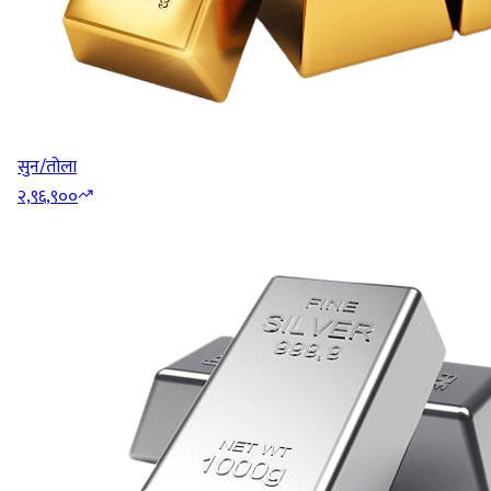
सुन/तोला
२,९६,९००