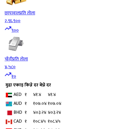
छापावाल
प्रति तोला
२,९६,९००
९००
चाँदी
प्रति तोला
४,५८०
१०
मुद्रा
एकाइ
किन्ने दर
बेच्ने दर
AED
१
४१.४
४१.४
AUD
१
१०७.०४
१०७.०४
BHD
१
४०३.२४
४०३.२४
CAD
१
१०८.४५
१०८.४५