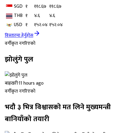
SGD
१
११८.६७
११८.६७
THB
१
४.६
४.६
USD
१
१५२.०४
१५२.०४
विस्तारमा हेर्नुहोस
वर्गीकृत नगरिएको
झोलुंगे पुल
बाह्रखरी
·
11 hours ago
वर्गीकृत नगरिएको
भदौ ३ भित्र विश्वासको मत लिने मुख्यमन्त्री
बानियाँको तयारी