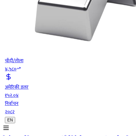
चाँदी/तोला
४,५८०
अमेरिकी डलर
१५२.०४
निर्वाचन
२०८२
EN