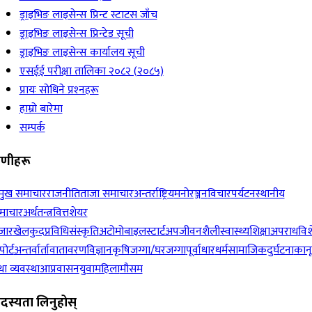
ड्राइभिङ लाइसेन्स प्रिन्ट स्टाटस जाँच
ड्राइभिङ लाइसेन्स प्रिन्टेड सूची
ड्राइभिङ लाइसेन्स कार्यालय सूची
एसईई परीक्षा तालिका २०८२ (२०८५)
प्रायः सोधिने प्रश्‍नहरू
हाम्रो बारेमा
सम्पर्क
रेणीहरू
रमुख समाचार
राजनीति
ताजा समाचार
अन्तर्राष्ट्रिय
मनोरञ्जन
विचार
पर्यटन
स्थानीय
माचार
अर्थतन्त्र
वित्त
शेयर
जार
खेलकुद
प्रविधि
संस्कृति
अटोमोबाइल
स्टार्टअप
जीवनशैली
स्वास्थ्य
शिक्षा
अपराध
विश
पोर्ट
अन्तर्वार्ता
वातावरण
विज्ञान
कृषि
जग्गा/घरजग्गा
पूर्वाधार
धर्म
सामाजिक
दुर्घटना
कान
ा व्यवस्था
आप्रवासन
युवा
महिला
मौसम
दस्यता लिनुहोस्