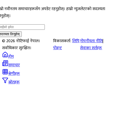
म्रो नवीनतम समाचारहरूसँग अपडेट रहनुहोस्। हाम्रो न्युजलेटरको सदस्यता
नुहोस्।
सदस्यता लिनुहोस्
©
2026
नोटिफाई नेपाल।
विकासकर्ता:
लिपि
गोपनीयता नीति
|
सर्वाधिकार सुरक्षित।
पोइन्ट
सेवाका सर्तहरू
होम
समाचार
श्रेणीहरू
स्रोतहरू