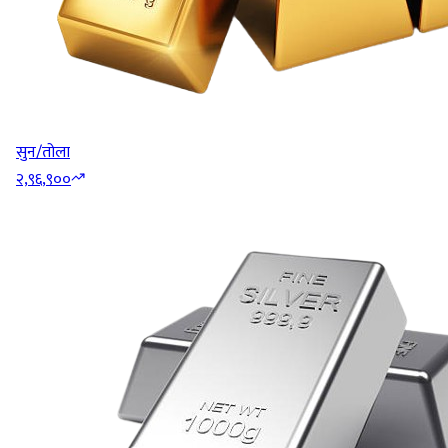
सुन/तोला
२,९६,९००