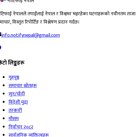
नोटिफाई नेपाल
ोटिफाई नेपालले तपाईंलाई नेपाल र विश्वभर भइरहेका घटनाहरूको नवीनतम ताजा
ाचार, विस्तृत रिपोर्टिङ र विश्लेषण प्रदान गर्दछ।
info.notifynepal@gmail.com
िटो लिङ्कहरू
गृहपृष्ठ
समाचार स्रोतहरू
सुन/चाँदी
विदेशी मुद्रा
तरकारी
मौसम
निर्वाचन २०८२
सार्वजनिक व्यक्तित्वहरू