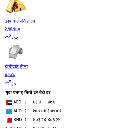
छापावाल
प्रति तोला
२,९६,९००
९००
चाँदी
प्रति तोला
४,५८०
१०
मुद्रा
एकाइ
किन्ने दर
बेच्ने दर
AED
१
४१.४
४१.४
AUD
१
१०७.०४
१०७.०४
BHD
१
४०३.२४
४०३.२४