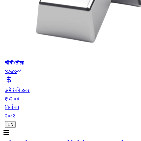
चाँदी/तोला
४,५८०
अमेरिकी डलर
१५२.०४
निर्वाचन
२०८२
EN