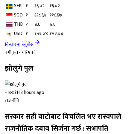
SEK
१
१६.०२
१६.०२
SGD
१
११८.६७
११८.६७
THB
१
४.६
४.६
USD
१
१५२.०४
१५२.०४
विस्तारमा हेर्नुहोस
वर्गीकृत नगरिएको
झोलुंगे पुल
बाह्रखरी
·
13 hours ago
राजनीति
सरकार सही बाटोबाट विचलित भए रास्वपाले
राजनीतिक दबाब सिर्जना गर्छ : सभापति