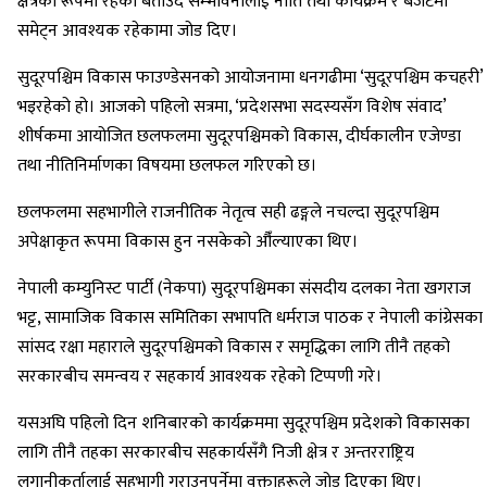
क्षेत्रका रूपमा रहेको बताउँदै सम्भावनालाई नीति तथा कार्यक्रम र बजेटमा
समेट्न आवश्यक रहेकामा जोड दिए।
सुदूरपश्चिम विकास फाउण्डेसनको आयोजनामा धनगढीमा ‘सुदूरपश्चिम कचहरी’
भइरहेको हो। आजको पहिलो सत्रमा, ‘प्रदेशसभा सदस्यसँग विशेष संवाद’
शीर्षकमा आयोजित छलफलमा सुदूरपश्चिमको विकास, दीर्घकालीन एजेण्डा
तथा नीतिनिर्माणका विषयमा छलफल गरिएको छ।
छलफलमा सहभागीले राजनीतिक नेतृत्व सही ढङ्गले नचल्दा सुदूरपश्चिम
अपेक्षाकृत रूपमा विकास हुन नसकेको औँल्याएका थिए।
नेपाली कम्युनिस्ट पार्टी (नेकपा) सुदूरपश्चिमका संसदीय दलका नेता खगराज
भट्ट, सामाजिक विकास समितिका सभापति धर्मराज पाठक र नेपाली कांग्रेसका
सांसद रक्षा महाराले सुदूरपश्चिमको विकास र समृद्धिका लागि तीनै तहको
सरकारबीच समन्वय र सहकार्य आवश्यक रहेको टिप्पणी गरे।
यसअघि पहिलो दिन शनिबारको कार्यक्रममा सुदूरपश्चिम प्रदेशको विकासका
लागि तीनै तहका सरकारबीच सहकार्यसँगै निजी क्षेत्र र अन्तरराष्ट्रिय
लगानीकर्तालाई सहभागी गराउनुपर्नेमा वक्ताहरूले जोड दिएका थिए।