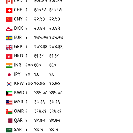
CAD
१
१०८.४५
१०८.४५
CHF
१
१८७.५९
१८७.५९
CNY
१
२२.५३
२२.५३
DKK
१
२३.४५
२३.४५
EUR
१
१७५.२७
१७५.२७
GBP
१
२०४.३६
२०४.३६
HKD
१
१९.३८
१९.३८
INR
१००
१६०
१६०
JPY
१०
९.६
९.६
KRW
१००
१०.७४
१०.७४
KWD
१
४९५.०८
४९५.०८
MYR
१
३७.१६
३७.१६
OMR
१
३९४.८९
३९४.८९
QAR
१
४१.७२
४१.७२
SAR
१
४०.५
४०.५