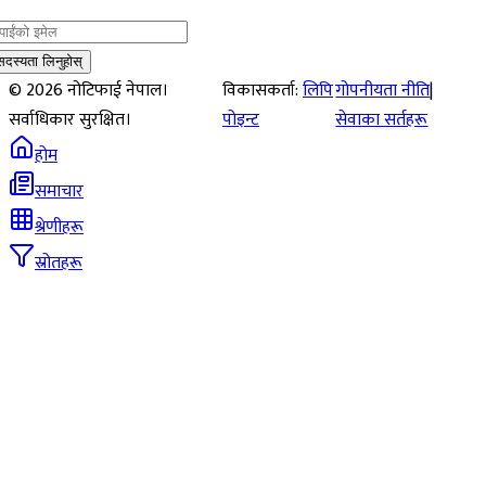
नागरिक दैनिक
·
8 hours ago
राजनीति
प्रलोपामा आ–आफ्नो बाटो लाग्ने सहमति