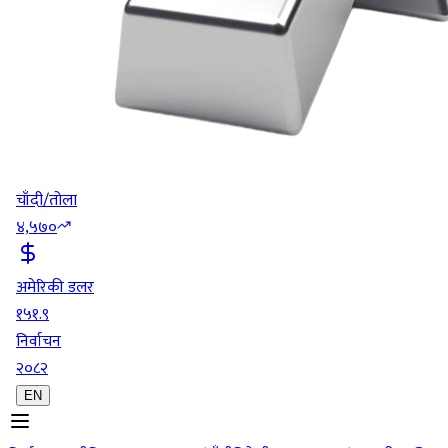
चाँदी/तोला
४,५७०
अमेरिकी डलर
१५१.९
निर्वाचन
२०८२
EN