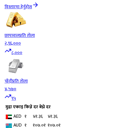
विस्तारमा हेर्नुहोस
छापावाल
प्रति तोला
२,९६,०००
८,०००
चाँदी
प्रति तोला
४,५७०
९५
मुद्रा
एकाइ
किन्ने दर
बेच्ने दर
AED
१
४१.३६
४१.३६
AUD
१
१०७.०१
१०७.०१