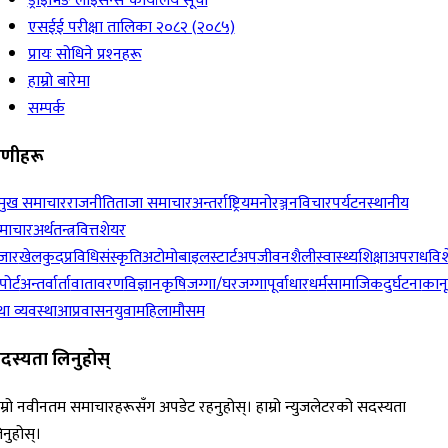
विनिमयदर
नागरिक दैनिक
·
8 hours ago
वर्गीकृत नगरिएको
होटेल तथा रेस्टुरेन्टहरूमा अव्यवस्थित धुम्रपान
रोक्न जिल्ला प्रशासन कार्यालय काठमाडौंको
निर्देशन
क्यानडा नेपाल
·
16 hours ago
सामाजिक
अवैध सामान बरामद