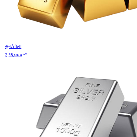
सुन/तोला
२,९६,०००