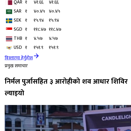
QAR
१
४१.६६
४१.६६
SAR
१
४०.४५
४०.४५
SEK
१
१५.९४
१५.९४
SGD
१
११८.४७
११८.४७
THB
१
४.५७
४.५७
USD
१
१५१.९
१५१.९
विस्तारमा हेर्नुहोस
प्रमुख समाचार
निर्मल पुर्जासहित ३ आरोहीको शव आधार शिविर
ल्याइयो