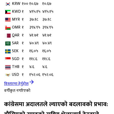
KRW
१००
१०.६७
१०.६७
KWD
१
४९५.१५
४९५.१५
MYR
१
३७.१८
३७.१८
OMR
१
३९४.९५
३९४.९५
QAR
१
४१.७१
४१.७१
SAR
१
४०.४९
४०.४९
SEK
१
१६.०५
१६.०५
SGD
१
११८.६
११८.६
THB
१
४.६
४.६
USD
१
१५२.०६
१५२.०६
विस्तारमा हेर्नुहोस
वर्गीकृत नगरिएको
कांग्रेसमा अदालतले ल्याएको बदलावको प्रभाव: