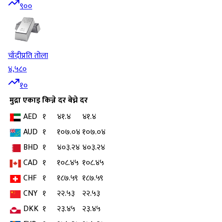
९००
चाँदी
प्रति तोला
४,५८०
१०
मुद्रा
एकाइ
किन्ने दर
बेच्ने दर
AED
१
४१.४
४१.४
AUD
१
१०७.०४
१०७.०४
BHD
१
४०३.२४
४०३.२४
CAD
१
१०८.४५
१०८.४५
CHF
१
१८७.५९
१८७.५९
CNY
१
२२.५३
२२.५३
DKK
१
२३.४५
२३.४५