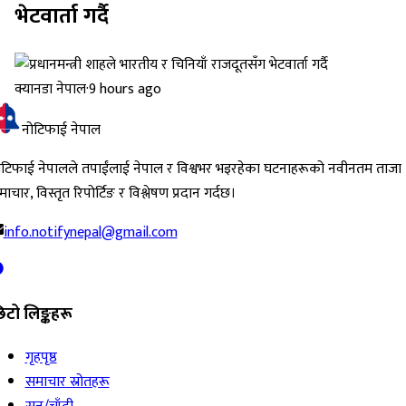
भेटवार्ता गर्दै
क्यानडा नेपाल
·
9 hours ago
नोटिफाई नेपाल
ोटिफाई नेपालले तपाईंलाई नेपाल र विश्वभर भइरहेका घटनाहरूको नवीनतम ताजा
ाचार, विस्तृत रिपोर्टिङ र विश्लेषण प्रदान गर्दछ।
info.notifynepal@gmail.com
िटो लिङ्कहरू
गृहपृष्ठ
समाचार स्रोतहरू