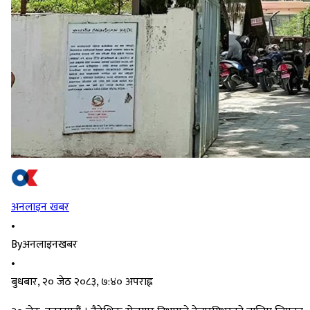
अनलाइन खबर
•
By
अनलाइनखबर
•
बुधबार, २० जेठ २०८३, ७:४० अपराह्न