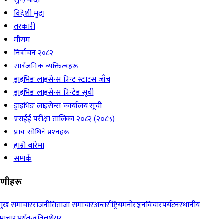
सुन/चाँदी
विदेशी मुद्रा
तरकारी
मौसम
निर्वाचन २०८२
सार्वजनिक व्यक्तित्वहरू
ड्राइभिङ लाइसेन्स प्रिन्ट स्टाटस जाँच
ड्राइभिङ लाइसेन्स प्रिन्टेड सूची
ड्राइभिङ लाइसेन्स कार्यालय सूची
एसईई परीक्षा तालिका २०८२ (२०८५)
प्रायः सोधिने प्रश्‍नहरू
हाम्रो बारेमा
सम्पर्क
रेणीहरू
रमुख समाचार
राजनीति
ताजा समाचार
अन्तर्राष्ट्रिय
मनोरञ्जन
विचार
पर्यटन
स्थानीय
माचार
अर्थतन्त्र
वित्त
शेयर