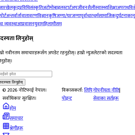
जार
खेलकुद
प्रविधि
संस्कृति
अटोमोबाइल
स्टार्टअप
जीवनशैली
स्वास्थ्य
शिक्षा
अपराध
विश
पोर्ट
अन्तर्वार्ता
वातावरण
विज्ञान
कृषि
जग्गा/घरजग्गा
पूर्वाधार
धर्म
सामाजिक
दुर्घटना
कान
ा व्यवस्था
आप्रवासन
युवा
महिला
मौसम
दस्यता लिनुहोस्
म्रो नवीनतम समाचारहरूसँग अपडेट रहनुहोस्। हाम्रो न्युजलेटरको सदस्यता
नुहोस्।
सदस्यता लिनुहोस्
©
2026
नोटिफाई नेपाल।
विकासकर्ता:
लिपि
गोपनीयता नीति
|
सर्वाधिकार सुरक्षित।
पोइन्ट
सेवाका सर्तहरू
होम
समाचार
श्रेणीहरू