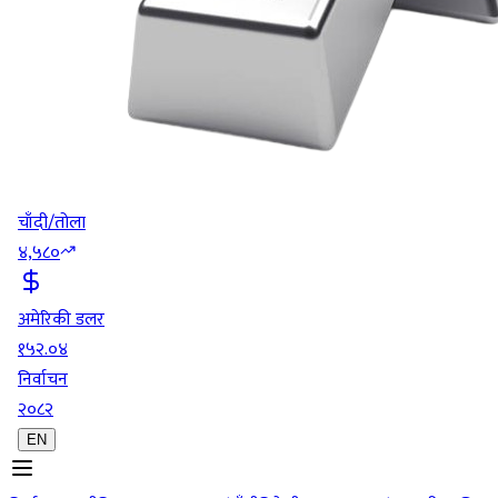
चाँदी/तोला
४,५८०
अमेरिकी डलर
१५२.०४
निर्वाचन
२०८२
EN