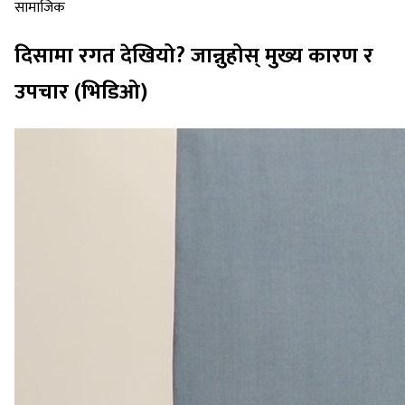
सामाजिक
दिसामा रगत देखियो? जान्नुहोस् मुख्य कारण र
उपचार (भिडिओ)