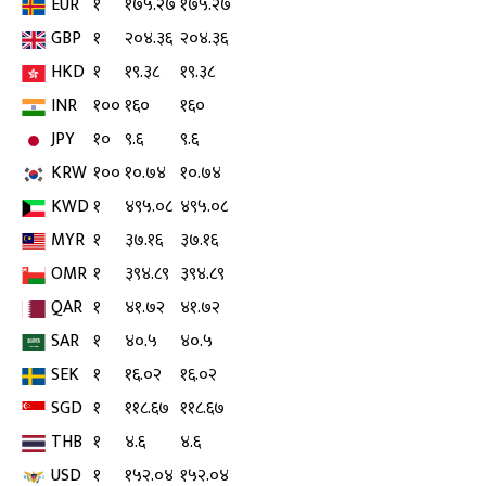
EUR
१
१७५.२७
१७५.२७
GBP
१
२०४.३६
२०४.३६
HKD
१
१९.३८
१९.३८
INR
१००
१६०
१६०
JPY
१०
९.६
९.६
KRW
१००
१०.७४
१०.७४
KWD
१
४९५.०८
४९५.०८
MYR
१
३७.१६
३७.१६
OMR
१
३९४.८९
३९४.८९
QAR
१
४१.७२
४१.७२
SAR
१
४०.५
४०.५
SEK
१
१६.०२
१६.०२
SGD
१
११८.६७
११८.६७
THB
१
४.६
४.६
USD
१
१५२.०४
१५२.०४