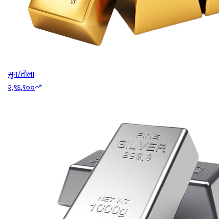
सुन/तोला
२,९६,९००