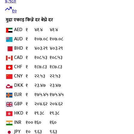
४,५८०
१०
मुद्रा
एकाइ
किन्ने दर
बेच्ने दर
AED
१
४१.४
४१.४
AUD
१
१०७.०८
१०७.०८
BHD
१
४०३.२९
४०३.२९
CAD
१
१०८.५३
१०८.५३
CHF
१
१८७.८३
१८७.८३
CNY
१
२२.५३
२२.५३
DKK
१
२३.४७
२३.४७
EUR
१
१७५.४५
१७५.४५
GBP
१
२०४.६२
२०४.६२
HKD
१
१९.३८
१९.३८
INR
१००
१६०
१६०
JPY
१०
९.६३
९.६३