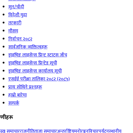
सुन/चाँदी
विदेशी मुद्रा
तरकारी
मौसम
निर्वाचन २०८२
सार्वजनिक व्यक्तित्वहरू
ड्राइभिङ लाइसेन्स प्रिन्ट स्टाटस जाँच
ड्राइभिङ लाइसेन्स प्रिन्टेड सूची
ड्राइभिङ लाइसेन्स कार्यालय सूची
एसईई परीक्षा तालिका २०८२ (२०८५)
प्रायः सोधिने प्रश्‍नहरू
हाम्रो बारेमा
सम्पर्क
रेणीहरू
रमुख समाचार
राजनीति
ताजा समाचार
अन्तर्राष्ट्रिय
मनोरञ्जन
विचार
पर्यटन
स्थानीय