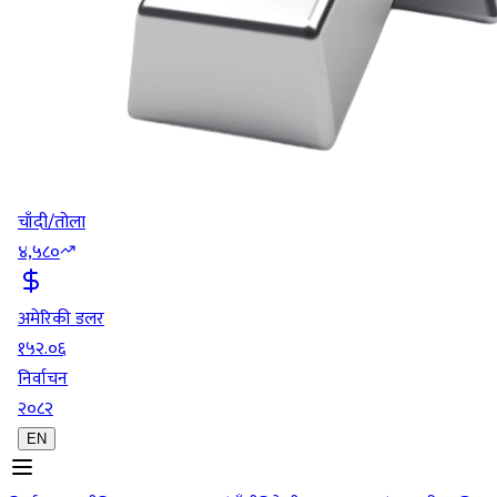
चाँदी/तोला
४,५८०
अमेरिकी डलर
१५२.०६
निर्वाचन
२०८२
EN