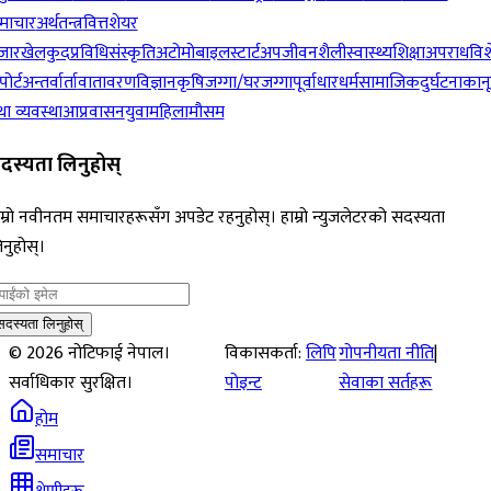
माचार
अर्थतन्त्र
वित्त
शेयर
जार
खेलकुद
प्रविधि
संस्कृति
अटोमोबाइल
स्टार्टअप
जीवनशैली
स्वास्थ्य
शिक्षा
अपराध
विश
पोर्ट
अन्तर्वार्ता
वातावरण
विज्ञान
कृषि
जग्गा/घरजग्गा
पूर्वाधार
धर्म
सामाजिक
दुर्घटना
कान
ा व्यवस्था
आप्रवासन
युवा
महिला
मौसम
दस्यता लिनुहोस्
म्रो नवीनतम समाचारहरूसँग अपडेट रहनुहोस्। हाम्रो न्युजलेटरको सदस्यता
नुहोस्।
सदस्यता लिनुहोस्
©
2026
नोटिफाई नेपाल।
विकासकर्ता:
लिपि
गोपनीयता नीति
|
सर्वाधिकार सुरक्षित।
पोइन्ट
सेवाका सर्तहरू
होम
समाचार