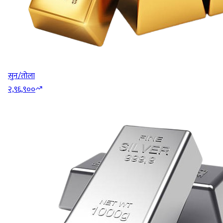
सुन/तोला
२,९६,९००