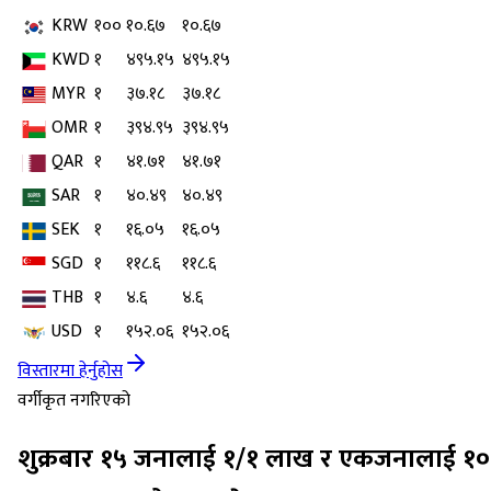
KRW
१००
१०.६७
१०.६७
KWD
१
४९५.१५
४९५.१५
MYR
१
३७.१८
३७.१८
OMR
१
३९४.९५
३९४.९५
QAR
१
४१.७१
४१.७१
SAR
१
४०.४९
४०.४९
SEK
१
१६.०५
१६.०५
SGD
१
११८.६
११८.६
THB
१
४.६
४.६
USD
१
१५२.०६
१५२.०६
विस्तारमा हेर्नुहोस
वर्गीकृत नगरिएको
शुक्रबार १५ जनालाई १/१ लाख र एकजनालाई १०