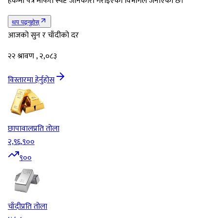
हकमा पत्र मार्फत स्पष्ट जानकारी गराइएको विभागले जनाएको छ।
थप पढ्नुहोस्
आजको सुन र चाँदीको दर
२२ श्रावण , २,०८३
विस्तारमा हेर्नुहोस
छापावाल
प्रति तोला
२,९६,९००
९००
चाँदी
प्रति तोला