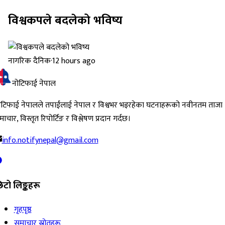
विश्वकपले बदलेको भविष्य
नागरिक दैनिक
·
12 hours ago
नोटिफाई नेपाल
ोटिफाई नेपालले तपाईंलाई नेपाल र विश्वभर भइरहेका घटनाहरूको नवीनतम ताजा
ाचार, विस्तृत रिपोर्टिङ र विश्लेषण प्रदान गर्दछ।
info.notifynepal@gmail.com
िटो लिङ्कहरू
गृहपृष्ठ
समाचार स्रोतहरू